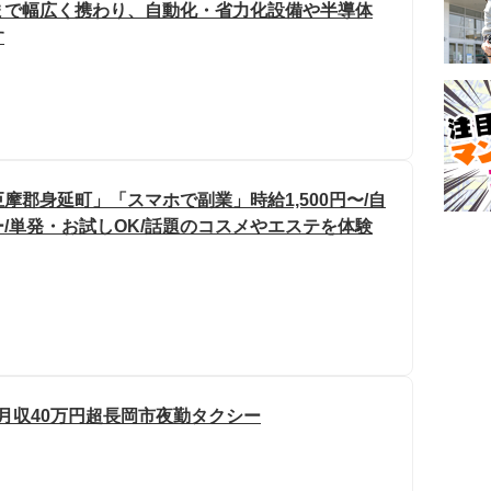
まで幅広く携わり、自動化・省力化設備や半導体
す
摩郡身延町」「スマホで副業」時給1,500円〜/自
/単発・お試しOK/話題のコスメやエステを体験
月収40万円超長岡市夜勤タクシー