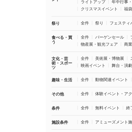
ライトアップ
年中行事
クリスマスイベント
福
全件
祭り
フェスティ
祭り
全件
バーゲンセール
食べる・買
う
物産展・観光フェア
商
全件
美術展・博物展
文化・芸
術・スポー
映画イベント
舞台・演
ツ
全件
動物関連イベント
趣味・生活
全件
体験イベント・ア
その他
全件
無料イベント
終
条件
全件
アミューズメント
施設条件