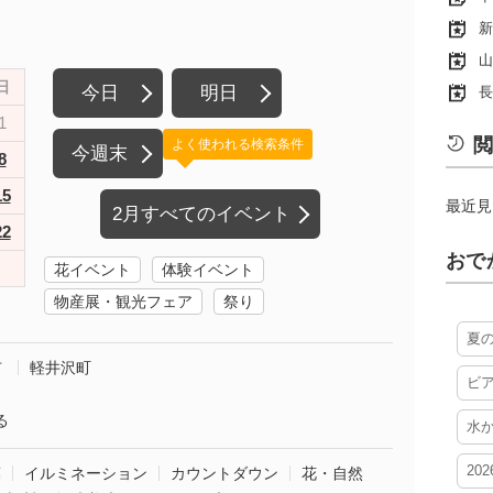
新
山
日
今日
明日
長
1
閲
よく使われる検索条件
今週末
8
15
最近見
2月すべてのイベント
22
おで
花イベント
体験イベント
物産展・観光フェア
祭り
夏
市
軽井沢町
ビ
る
水
20
葉
イルミネーション
カウントダウン
花・自然