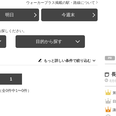
ウォーカープラス掲載の駅・路線について
明日
今週末
お探しください。
目的から探す
もっと詳しい条件で絞り込む
長
1
8月
1（全0件中1〜0件）
第
日
諏