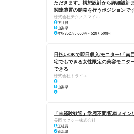
ただきます。構想設計から詳細設計
関連装置の開発を行うポジションで
株式会社テクノスマイル
正社員
山梨県
年収352万5,000円～529万500円
日払いOKで即日収入/モニター/「南巨
宅でもできる女性限定の美容モニター
できる
株式会社トライエ
山梨県
「未経験歓迎」学歴不問/配車メイン/
長岡タクシー株式会社
正社員
新潟県