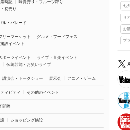
・歳時記
味覚狩り・フルーツ狩り
七
袋・初売り
リ
バル・パレード
お
フリーマーケット
グルメ・フードフェス
プ
業施設イベント
スポーツイベント
ライブ・音楽イベント
劇
伝統芸能・お笑いライブ
講演会・トークショー
展示会
アニメ・ゲーム
クティビティ
その他のイベント
了間際
施設
ショッピング施設