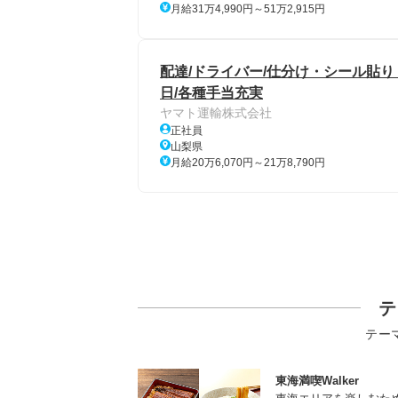
月給31万4,990円～51万2,915円
配達/ドライバー/仕分け・シール貼り
日/各種手当充実
ヤマト運輸株式会社
正社員
山梨県
月給20万6,070円～21万8,790円
テ
テー
東海満喫Walker