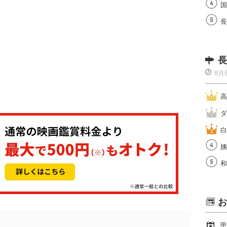
国
長
長
8月
高
ダ
白
姨
和
お
甲