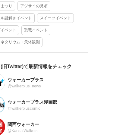
夕まつり
アジサイの見頃
アル謎解きイベント
スイーツイベント
酒イベント
恐竜イベント
ラネタリウム・天体観測
X(旧Twitter)で最新情報をチェック
ウォーカープラス
@walkerplus_news
ウォーカープラス漫画部
@walkerpluscomic
関西ウォーカー
@KansaiWalkers