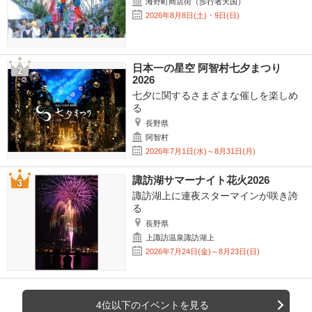
海野町商店街（歩行者天国）
2026年8月8日(土)・9日(日)
日本一の星空 阿智村七夕まつり
2026
七夕に関するさまざまな催しを楽しめ
る
長野県
阿智村
2026年7月1日(水)～8月31日(月)
諏訪湖サマーナイト花火2026
諏訪湖上に連夜スターマインが咲き誇
る
長野県
上諏訪温泉諏訪湖上
2026年7月24日(金)～8月23日(日)
4位以下のイベントを見る