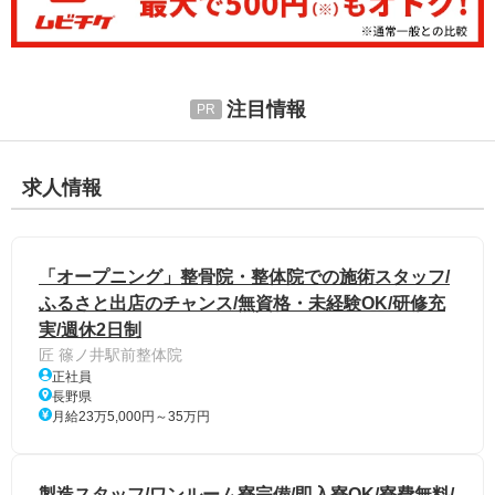
注目情報
求人情報
「オープニング」整骨院・整体院での施術スタッフ/
ふるさと出店のチャンス/無資格・未経験OK/研修充
実/週休2日制
匠 篠ノ井駅前整体院
正社員
長野県
月給23万5,000円～35万円
製造スタッフ/ワンルーム寮完備/即入寮OK/寮費無料/