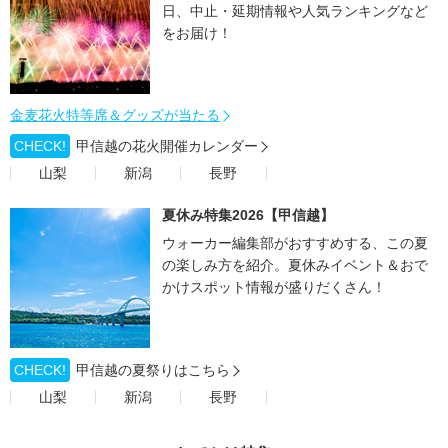
日、中止・延期情報や人気ランキングなど
をお届け！
金麦花火特等席＆グッズが当たる
CHECK!
甲信越の花火開催カレンダー
山梨
新潟
長野
夏休み特集2026【甲信越】
ウォーカー編集部がおすすめする、この夏
の楽しみ方を紹介。夏休みイベント＆おで
かけスポット情報が盛りだくさん！
CHECK!
甲信越の夏祭りはこちら
山梨
新潟
長野