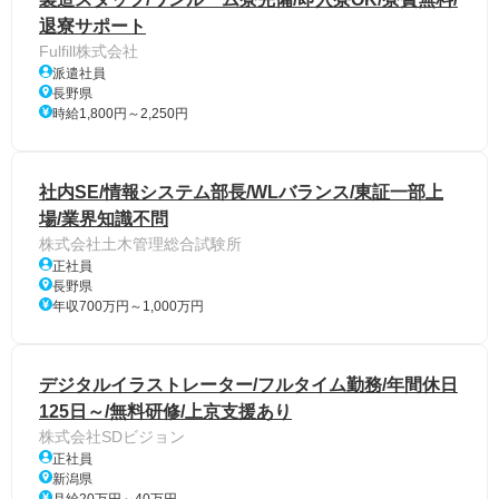
退寮サポート
Fulfill株式会社
派遣社員
長野県
時給1,800円～2,250円
社内SE/情報システム部長/WLバランス/東証一部上
場/業界知識不問
株式会社土木管理総合試験所
正社員
長野県
年収700万円～1,000万円
デジタルイラストレーター/フルタイム勤務/年間休日
125日～/無料研修/上京支援あり
株式会社SDビジョン
正社員
新潟県
月給20万円～40万円