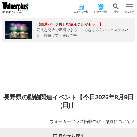
ニュース･連載
おでかけ情報
検 索
メニュー
【臨港パーク席と宿泊ホテルがセット】
花火を間近で堪能できる！「みなとみらいフェスティバ
ル」鑑賞ツアーを販売中
長野県の動物関連イベント【今日2026年8月9日
(日)】
ウォーカープラス掲載の駅・路線について
日付から探す