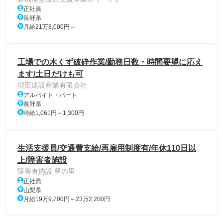
正社員
長野県
月給21万8,000円～
工場での木くず破砕作業/勤務日数・時間要望に応え
ます/土日だけも可
増田建設産業有限会社
アルバイト・パート
長野県
時給1,061円～1,300円
生活支援員/交通費支給/再雇用制度有/年休110日以
上/障害者施設
障害者施設 星の里
正社員
山梨県
月給19万9,700円～23万2,200円