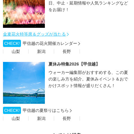
日、中止・延期情報や人気ランキングなど
をお届け！
金麦花火特等席＆グッズが当たる
CHECK!
甲信越の花火開催カレンダー
山梨
新潟
長野
夏休み特集2026【甲信越】
ウォーカー編集部がおすすめする、この夏
の楽しみ方を紹介。夏休みイベント＆おで
かけスポット情報が盛りだくさん！
CHECK!
甲信越の夏祭りはこちら
山梨
新潟
長野