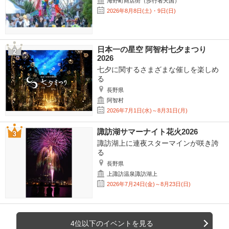
海野町商店街（歩行者天国）
2026年8月8日(土)・9日(日)
日本一の星空 阿智村七夕まつり
2026
七夕に関するさまざまな催しを楽しめ
る
長野県
阿智村
2026年7月1日(水)～8月31日(月)
諏訪湖サマーナイト花火2026
諏訪湖上に連夜スターマインが咲き誇
る
長野県
上諏訪温泉諏訪湖上
2026年7月24日(金)～8月23日(日)
4位以下のイベントを見る