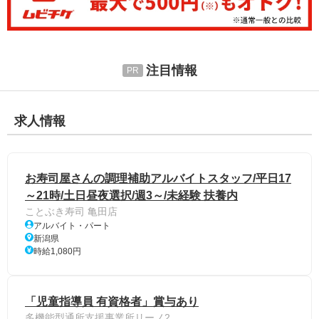
注目情報
求人情報
お寿司屋さんの調理補助アルバイトスタッフ/平日17
～21時/土日昼夜選択/週3～/未経験 扶養内
ことぶき寿司 亀田店
アルバイト・パート
新潟県
時給1,080円
「児童指導員 有資格者」賞与あり
多機能型通所支援事業所リーノ2