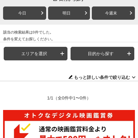
今日
明日
今週末
該当の検索結果は0件でした。
条件を変えてお探しください。
エリアを選択
目的から探す
もっと詳しい条件で絞り込む
1/1
（全0件中1〜0件）