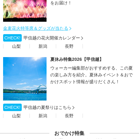
をお届け！
金麦花火特等席＆グッズが当たる
CHECK!
甲信越の花火開催カレンダー
山梨
新潟
長野
夏休み特集2026【甲信越】
ウォーカー編集部がおすすめする、この夏
の楽しみ方を紹介。夏休みイベント＆おで
かけスポット情報が盛りだくさん！
CHECK!
甲信越の夏祭りはこちら
山梨
新潟
長野
おでかけ特集