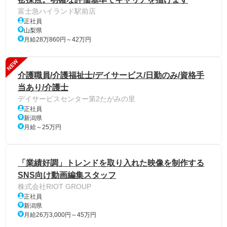
富士急ハイランド駅前店
正社員
山梨県
月給28万860円～42万円
NEW
介護職員/介護福祉士/デイサービス/日勤のみ/資格手
当あり/介護士
デイサービスセンター第2たがみの里
正社員
新潟県
月給～25万円
「業績好調」トレンドを取り入れた映像を制作する
SNS向け動画編集スタッフ
株式会社RIOT GROUP
正社員
新潟県
月給26万3,000円～45万円