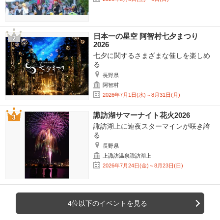
日本一の星空 阿智村七夕まつり
2026
七夕に関するさまざまな催しを楽しめ
る
長野県
阿智村
2026年7月1日(水)～8月31日(月)
諏訪湖サマーナイト花火2026
諏訪湖上に連夜スターマインが咲き誇
る
長野県
上諏訪温泉諏訪湖上
2026年7月24日(金)～8月23日(日)
4位以下のイベントを見る