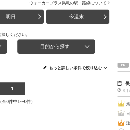
ウォーカープラス掲載の駅・路線について
明日
今週末
お探しください。
目的から探す
もっと詳しい条件で絞り込む
長
1
8月
1（全0件中1〜0件）
第
日
諏