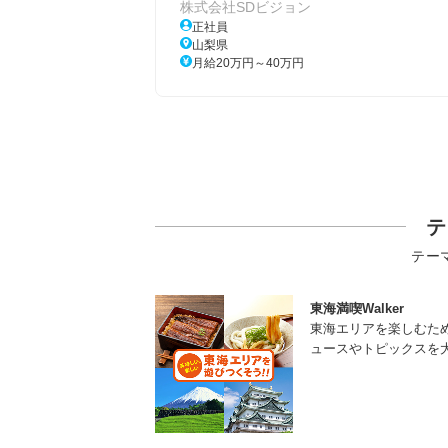
株式会社SDビジョン
正社員
山梨県
月給20万円～40万円
テ
テー
東海満喫Walker
東海エリアを楽しむた
ュースやトピックスを