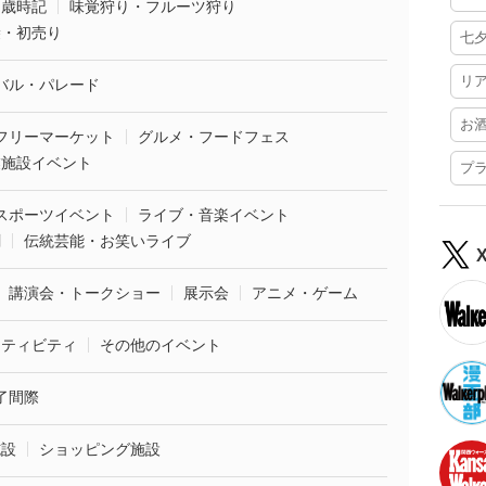
・歳時記
味覚狩り・フルーツ狩り
袋・初売り
七
リ
バル・パレード
お
フリーマーケット
グルメ・フードフェス
業施設イベント
プ
スポーツイベント
ライブ・音楽イベント
劇
伝統芸能・お笑いライブ
講演会・トークショー
展示会
アニメ・ゲーム
クティビティ
その他のイベント
了間際
施設
ショッピング施設