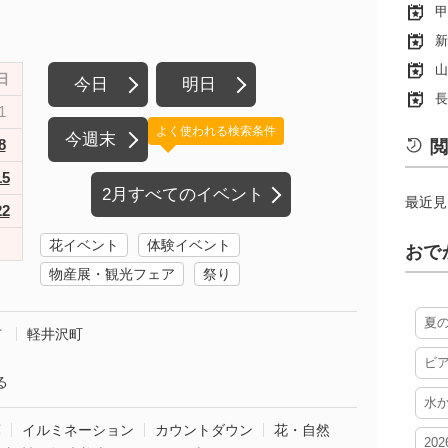
甲
新
山
日
今日
明日
長
1
よく使われる検索条件
今週末
8
閲
15
2月すべてのイベント
最近見
22
花イベント
体験イベント
おで
物産展・観光フェア
祭り
夏
市
軽井沢町
ビ
る
水
葉
イルミネーション
カウントダウン
花・自然
20