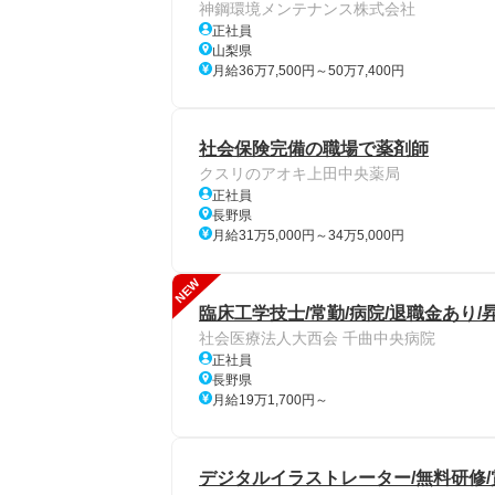
神鋼環境メンテナンス株式会社
正社員
山梨県
月給36万7,500円～50万7,400円
社会保険完備の職場で薬剤師
クスリのアオキ上田中央薬局
正社員
長野県
月給31万5,000円～34万5,000円
NEW
臨床工学技士/常勤/病院/退職金あり/
社会医療法人大西会 千曲中央病院
正社員
長野県
月給19万1,700円～
デジタルイラストレーター/無料研修/