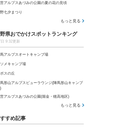
営アルプスあづみの公園の夏の花の見頃
野七夕まつり
もっと見る
野県おでかけスポットランキング
7日 9:32更新
馬アルプスオートキャンプ場
ソメキャンプ場
ボスの丘
馬形山アルプスビューラウンジ(陣馬形山キャンプ
)
営アルプスあづみの公園(堀金・穂高地区)
もっと見る
すすめ記事