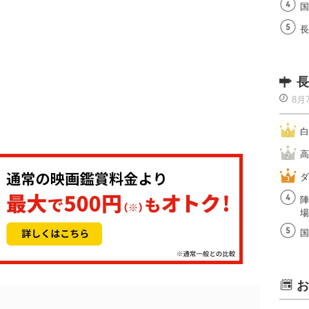
国
長
長
8月
白
高
ダ
陣
場
国
お