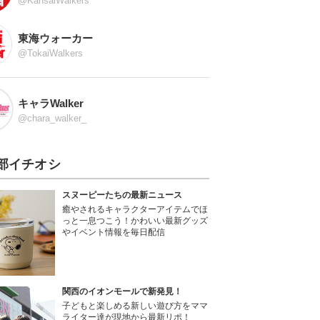
@KansaiWalkers
東海ウォーカー
@TokaiWalkers
キャラWalker
@chara_walker_
部イチオシ
スヌーピーたちの最新ニュース
癒やされるキャラクターアイテムでほ
っと一息つこう！かわいい最新グッズ
やイベント情報を毎日配信
関西のイオンモールで新発見！
子どもと楽しめる新しい遊び方をママ
ライター達が現地から最新リポ！