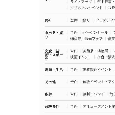
ライトアップ
年中行事
クリスマスイベント
福
全件
祭り
フェスティ
祭り
全件
バーゲンセール
食べる・買
う
物産展・観光フェア
商
全件
美術展・博物展
文化・芸
術・スポー
映画イベント
舞台・演
ツ
全件
動物関連イベント
趣味・生活
全件
体験イベント・ア
その他
全件
無料イベント
終
条件
全件
アミューズメント
施設条件