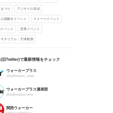
夕まつり
アジサイの見頃
アル謎解きイベント
スイーツイベント
酒イベント
恐竜イベント
ラネタリウム・天体観測
X(旧Twitter)で最新情報をチェック
ウォーカープラス
@walkerplus_news
ウォーカープラス漫画部
@walkerpluscomic
関西ウォーカー