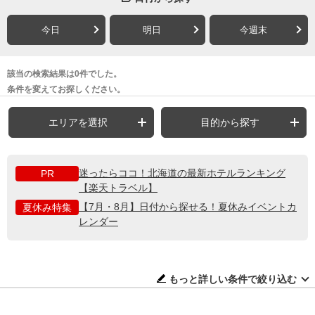
今日
明日
今週末
該当の検索結果は0件でした。
条件を変えてお探しください。
エリアを選択
目的から探す
迷ったらココ！北海道の最新ホテルランキング
PR
【楽天トラベル】
【7月・8月】日付から探せる！夏休みイベントカ
夏休み特集
レンダー
もっと詳しい条件で絞り込む