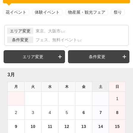
花イベント
体験イベント
物産展・観光フェア
祭り
エリア変更
東京、大阪市
など
条件変更
フェス、無料イベント
など
エリア変更
条件変更
3月
月
火
水
木
金
土
日
1
2
3
4
5
6
7
8
9
10
11
12
13
14
15