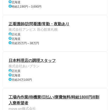
北海道
時給2,190円～3,690円
正看護師/訪問看護/常勤・夜勤あり
株式会社アンビス 医心館東札幌
正社員
北海道
月給35万円～38万円
日本料理店の調理スタッフ
株式会社あいプラン
正社員
北海道
月給24万100円
工場内作業/待機寮/日払い/寮費無料/時給1800円/8割
入寮希望者
move on株式会社