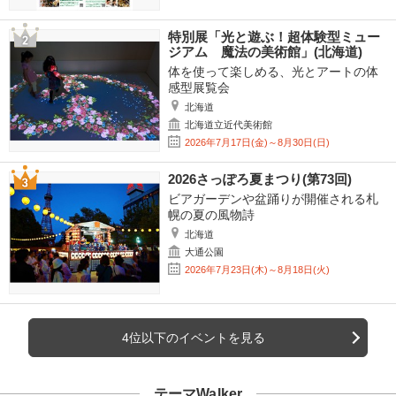
特別展「光と遊ぶ！超体験型ミュー
ジアム 魔法の美術館」(北海道)
体を使って楽しめる、光とアートの体
感型展覧会
北海道
北海道立近代美術館
2026年7月17日(金)～8月30日(日)
2026さっぽろ夏まつり(第73回)
ビアガーデンや盆踊りが開催される札
幌の夏の風物詩
北海道
大通公園
2026年7月23日(木)～8月18日(火)
4位以下のイベントを見る
テーマWalker