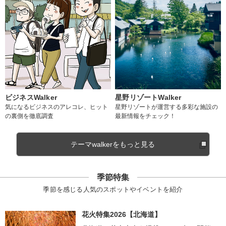
ビジネスWalker
星野リゾートWalker
気になるビジネスのアレコレ、ヒット
星野リゾートが運営する多彩な施設の
の裏側を徹底調査
最新情報をチェック！
テーマwalkerをもっと見る
季節特集
季節を感じる人気のスポットやイベントを紹介
花火特集2026【北海道】