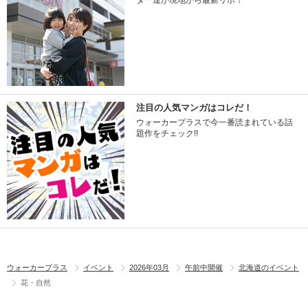
ター達が現地から最新リポ！
注目の人気マンガはコレだ！
ウォーカープラスで今一番読まれている話
題作をチェック!!
ウォーカープラス
イベント
2026年03月
午前中開催
北海道のイベント
花・自然