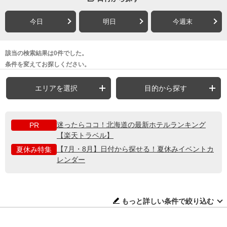
今日
明日
今週末
該当の検索結果は0件でした。
条件を変えてお探しください。
エリアを選択
目的から探す
迷ったらココ！北海道の最新ホテルランキング
PR
【楽天トラベル】
【7月・8月】日付から探せる！夏休みイベントカ
夏休み特集
レンダー
もっと詳しい条件で絞り込む