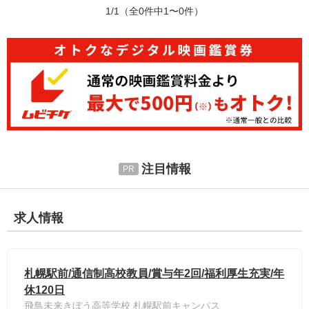
1/1
（全0件中1〜0件）
注目情報
求人情報
札幌駅前/通信制高校教員/賞与年2回/福利厚生充実/年
休120日
飛鳥未来きぼう高等学校 札幌駅前キャンパス