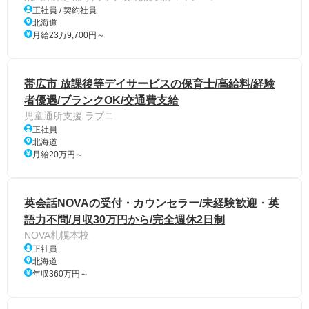
正社員 / 契約社員
北海道
月給23万9,700円～
帯広市 放課後等デイサービスの保育士/高給料/経験
者優遇/ブランクOK/交通費支給
児童通所支援 ラプニ
正社員
北海道
月給20万円～
英会話NOVAの受付・カウンセラー/未経験歓迎・英
語力不問/月収30万円から/完全週休2日制
NOVA札幌本校
正社員
北海道
年収360万円～