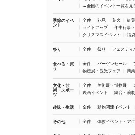
→全国のイベント一覧を見
全件
花見
花火
紅
季節のイベ
ント
ライトアップ
年中行事
クリスマスイベント
福
全件
祭り
フェスティ
祭り
全件
バーゲンセール
食べる・買
う
物産展・観光フェア
商
全件
美術展・博物展
文化・芸
術・スポー
映画イベント
舞台・演
ツ
全件
動物関連イベント
趣味・生活
全件
体験イベント・ア
その他