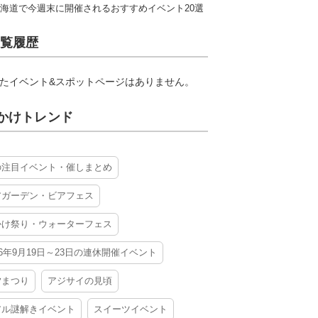
海道で今週末に開催されるおすすめイベント20選
覧履歴
たイベント&スポットページはありません。
かけトレンド
の注目イベント・催しまとめ
アガーデン・ビアフェス
かけ祭り・ウォーターフェス
26年9月19日～23日の連休開催イベント
夕まつり
アジサイの見頃
アル謎解きイベント
スイーツイベント