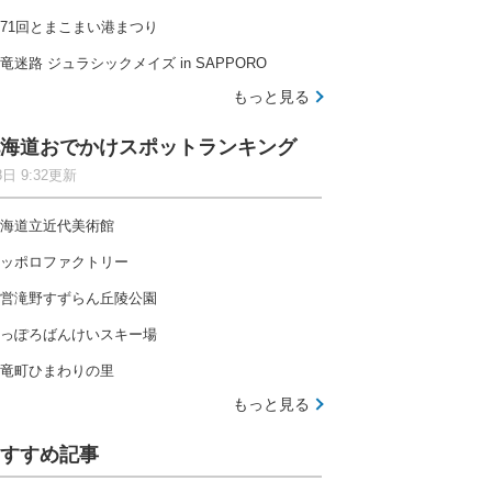
71回とまこまい港まつり
竜迷路 ジュラシックメイズ in SAPPORO
もっと見る
海道おでかけスポットランキング
8日 9:32更新
海道立近代美術館
ッポロファクトリー
営滝野すずらん丘陵公園
っぽろばんけいスキー場
竜町ひまわりの里
もっと見る
すすめ記事