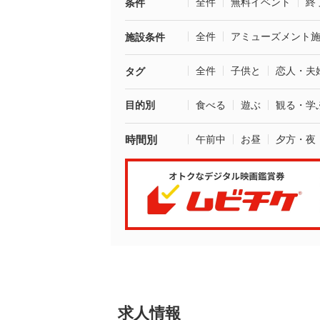
全件
無料イベント
終
条件
全件
アミューズメント
施設条件
全件
子供と
恋人・夫
タグ
目的別
食べる
遊ぶ
観る・学
時間別
午前中
お昼
夕方・夜
求人情報