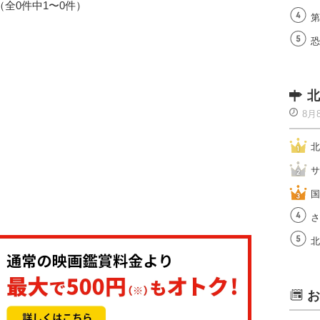
1（全0件中1〜0件）
第
恐
北
8月
北
サ
国
さ
北
お