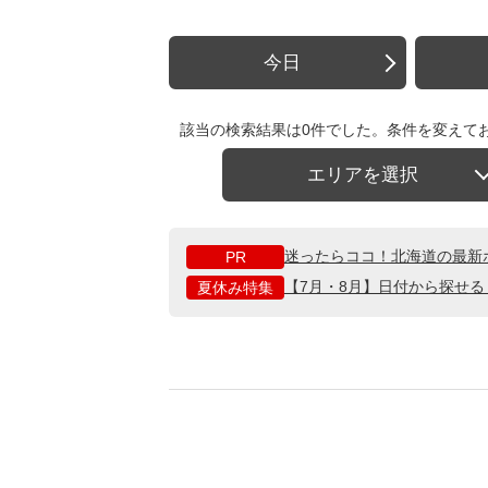
今日
該当の検索結果は0件でした。条件を変えて
エリアを選択
迷ったらココ！北海道の最新
PR
【7月・8月】日付から探せ
夏休み特集