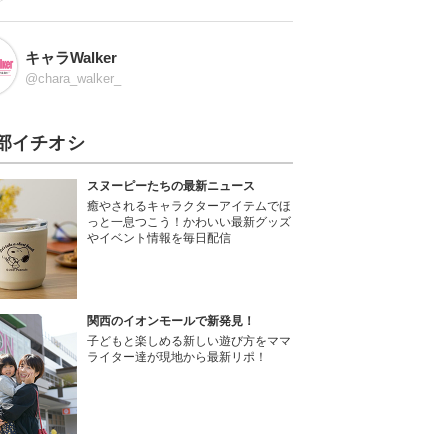
キャラWalker
@chara_walker_
部イチオシ
スヌーピーたちの最新ニュース
癒やされるキャラクターアイテムでほ
っと一息つこう！かわいい最新グッズ
やイベント情報を毎日配信
関西のイオンモールで新発見！
子どもと楽しめる新しい遊び方をママ
ライター達が現地から最新リポ！