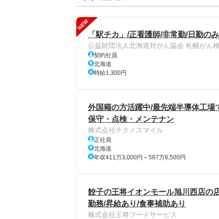
NEW
「駅チカ」/正看護師/非常勤/日勤の
公益財団法人北海道対がん協会 札幌がん
契約社員
北海道
時給1,300円
外国籍の方活躍中/最先端半導体工場
保守・点検・メンテナン
株式会社テクノスマイル
正社員
北海道
年収411万3,000円～587万8,500円
餃子の王将イオンモール旭川西店の店舗ス
勤務/昇給あり/食事補助あり
株式会社王将フードサービス