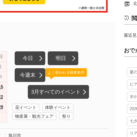
北
閲
最近見
おで
日
今日
明日
1
夏
よく使われる検索条件
今週末
8
ビ
15
3月すべてのイベント
22
水
29
花イベント
体験イベント
20
物産展・観光フェア
祭り
七
リ
市
旭川市