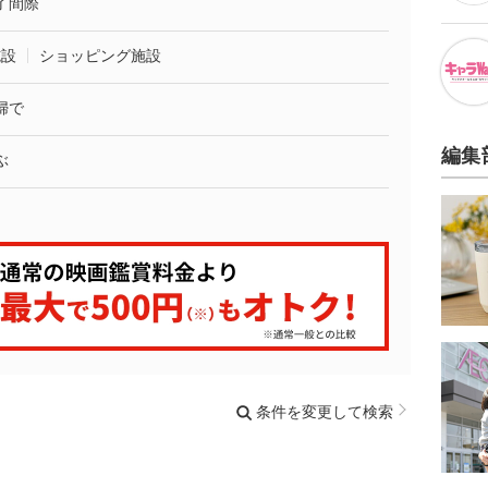
了間際
施設
ショッピング施設
婦で
編集
ぶ
条件を変更して検索