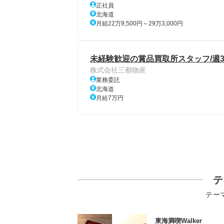
正社員
北海道
月給22万9,500円～29万3,000円
未経験歓迎の賞品買取所スタッフ/週
株式会社三都物産
業務委託
北海道
月給7万円
テ
テー
東海満喫Walker