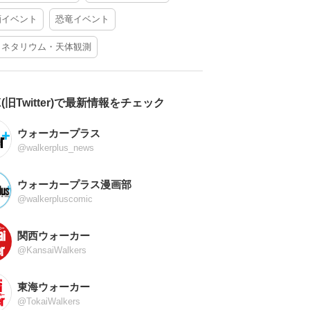
酒イベント
恐竜イベント
ラネタリウム・天体観測
X(旧Twitter)で最新情報をチェック
ウォーカープラス
@walkerplus_news
ウォーカープラス漫画部
@walkerpluscomic
関西ウォーカー
@KansaiWalkers
東海ウォーカー
@TokaiWalkers