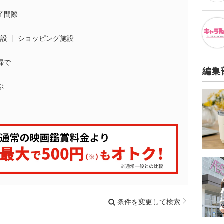
了間際
施設
ショッピング施設
婦で
編集
ぶ
条件を変更して検索