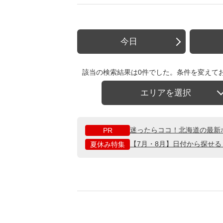
今日
該当の検索結果は0件でした。条件を変えて
エリアを選択
迷ったらココ！北海道の最新
PR
【7月・8月】日付から探せ
夏休み特集