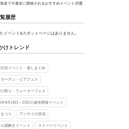
海道で今週末に開催されるおすすめイベント20選
覧履歴
たイベント&スポットページはありません。
かけトレンド
の注目イベント・催しまとめ
アガーデン・ビアフェス
かけ祭り・ウォーターフェス
26年9月19日～23日の連休開催イベント
夕まつり
アジサイの見頃
アル謎解きイベント
スイーツイベント