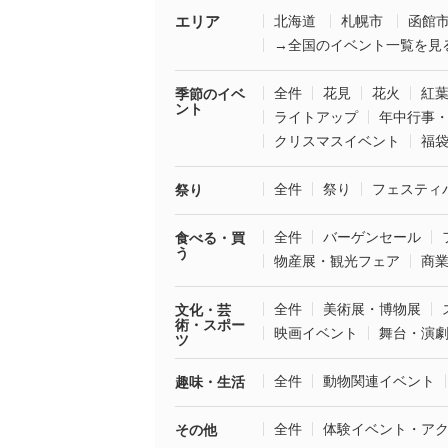
エリア
北海道
札幌市
函館
→全国のイベント一覧を見
全件
花見
花火
紅
季節のイベ
ント
ライトアップ
年中行事
クリスマスイベント
福
全件
祭り
フェスティ
祭り
全件
バーゲンセール
食べる・買
う
物産展・観光フェア
商
全件
美術展・博物展
文化・芸
術・スポー
映画イベント
舞台・演
ツ
全件
動物関連イベント
趣味・生活
全件
体験イベント・ア
その他