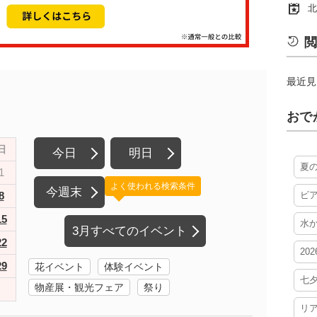
北
閲
最近見
おで
日
今日
明日
夏
1
よく使われる検索条件
今週末
8
ビ
15
水
3月すべてのイベント
22
20
29
花イベント
体験イベント
七
物産展・観光フェア
祭り
リ