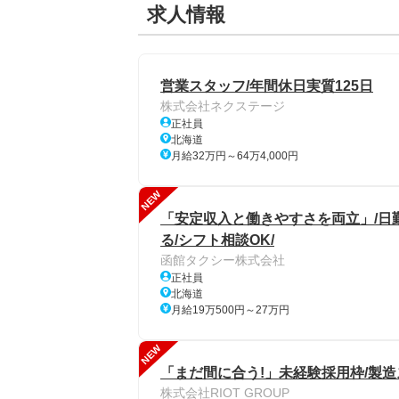
求人情報
営業スタッフ/年間休日実質125日
株式会社ネクステージ
正社員
北海道
月給32万円～64万4,000円
NEW
「安定収入と働きやすさを両立」/日
る/シフト相談OK/
函館タクシー株式会社
正社員
北海道
月給19万500円～27万円
NEW
「まだ間に合う!」未経験採用枠/製造
株式会社RIOT GROUP