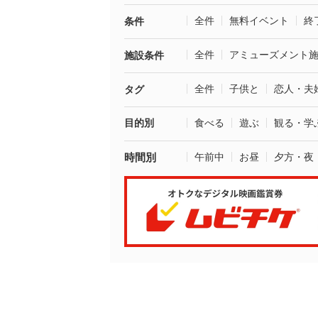
全件
無料イベント
終
条件
全件
アミューズメント
施設条件
全件
子供と
恋人・夫
タグ
目的別
食べる
遊ぶ
観る・学
時間別
午前中
お昼
夕方・夜