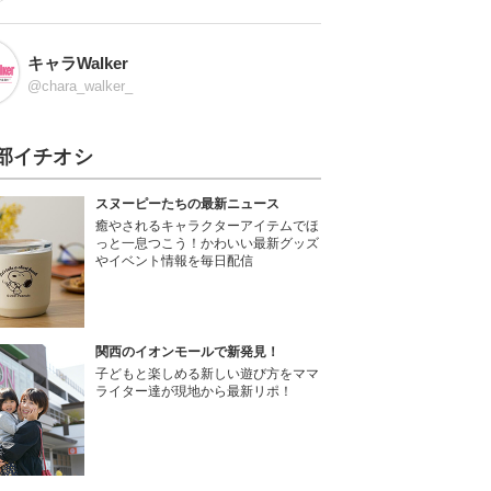
キャラWalker
@chara_walker_
部イチオシ
スヌーピーたちの最新ニュース
癒やされるキャラクターアイテムでほ
っと一息つこう！かわいい最新グッズ
やイベント情報を毎日配信
関西のイオンモールで新発見！
子どもと楽しめる新しい遊び方をママ
ライター達が現地から最新リポ！