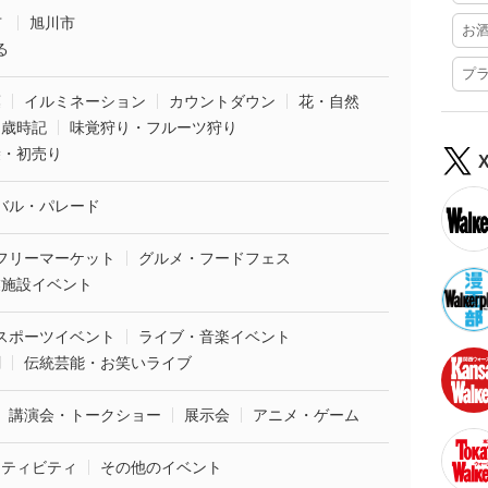
市
旭川市
お
る
プ
葉
イルミネーション
カウントダウン
花・自然
・歳時記
味覚狩り・フルーツ狩り
袋・初売り
バル・パレード
フリーマーケット
グルメ・フードフェス
業施設イベント
スポーツイベント
ライブ・音楽イベント
劇
伝統芸能・お笑いライブ
講演会・トークショー
展示会
アニメ・ゲーム
クティビティ
その他のイベント