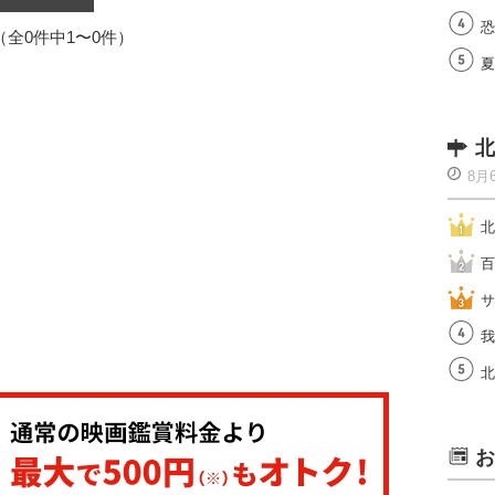
恐
1（全0件中1〜0件）
夏
北
8月
北
百
サ
我
北
お