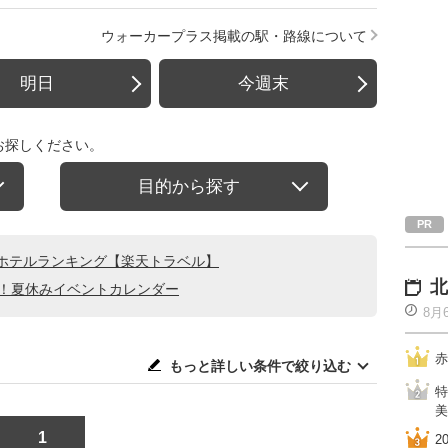
ウォーカープラス掲載の駅・路線について
明日
今週末
お探しください。
目的から探す
ホテルランキング【楽天トラベル】
北
る！夏休みイベントカレンダー
8月
赤
もっと詳しい条件で絞り込む
特
美
1
2