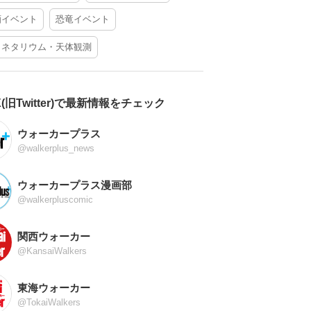
酒イベント
恐竜イベント
ラネタリウム・天体観測
X(旧Twitter)で最新情報をチェック
ウォーカープラス
@walkerplus_news
ウォーカープラス漫画部
@walkerpluscomic
関西ウォーカー
@KansaiWalkers
東海ウォーカー
@TokaiWalkers