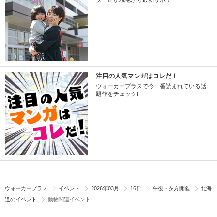
ター達が現地から最新リポ！
注目の人気マンガはコレだ！
ウォーカープラスで今一番読まれている話
題作をチェック!!
ウォーカープラス
イベント
2026年03月
16日
午後・夕方開催
北海
道のイベント
動物関連イベント