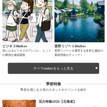
ビジネスWalker
星野リゾートWalker
気になるビジネスのアレコレ、ヒット
星野リゾートが運営する多彩な施設の
の裏側を徹底調査
最新情報をチェック！
テーマwalkerをもっと見る
季節特集
季節を感じる人気のスポットやイベントを紹介
花火特集2026【北海道】