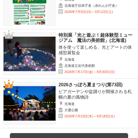
北海道庁旧本庁舎（赤れんが庁舎）
2026年7月5日(日)～9月12日(土)
特別展「光と遊ぶ！超体験型ミュー
ジアム 魔法の美術館」(北海道)
体を使って楽しめる、光とアートの体
感型展覧会
北海道
北海道立近代美術館
2026年7月17日(金)～8月30日(日)
2026さっぽろ夏まつり(第73回)
ビアガーデンや盆踊りが開催される札
幌の夏の風物詩
北海道
大通公園
2026年7月23日(木)～8月18日(火)