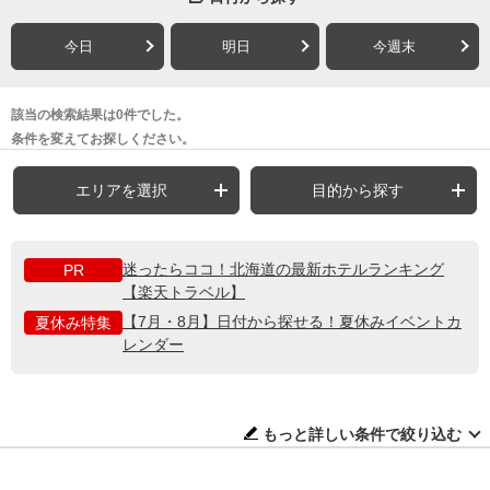
今日
明日
今週末
該当の検索結果は0件でした。
条件を変えてお探しください。
エリアを選択
目的から探す
迷ったらココ！北海道の最新ホテルランキング
PR
【楽天トラベル】
【7月・8月】日付から探せる！夏休みイベントカ
夏休み特集
レンダー
もっと詳しい条件で絞り込む