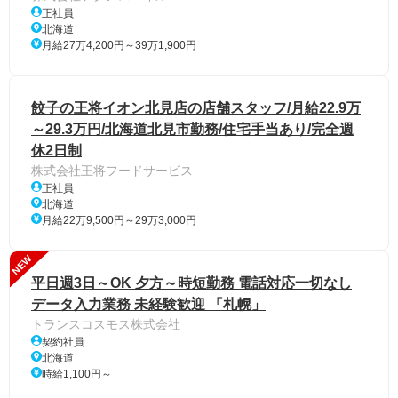
正社員
北海道
月給27万4,200円～39万1,900円
餃子の王将イオン北見店の店舗スタッフ/月給22.9万
～29.3万円/北海道北見市勤務/住宅手当あり/完全週
休2日制
株式会社王将フードサービス
正社員
北海道
月給22万9,500円～29万3,000円
NEW
平日週3日～OK 夕方～時短勤務 電話対応一切なし
データ入力業務 未経験歓迎 「札幌」
トランスコスモス株式会社
契約社員
北海道
時給1,100円～