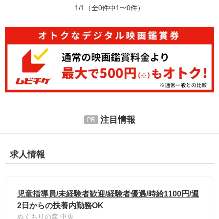
1/1
（全0件中1〜0件）
注目情報
求人情報
児童指導員/未経験者歓迎/経験者優遇/時給1100円/週
2日からの扶養内勤務OK
ぬくもりの森 中央