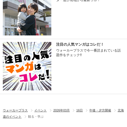
ター達が現地から最新リポ！
注目の人気マンガはコレだ！
ウォーカープラスで今一番読まれている話
題作をチェック!!
ウォーカープラス
イベント
2026年03月
16日
午後・夕方開催
北海
道のイベント
観る・学ぶ