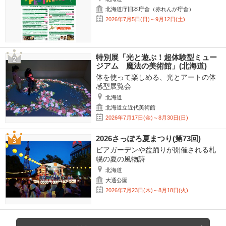
北海道庁旧本庁舎（赤れんが庁舎）
2026年7月5日(日)～9月12日(土)
特別展「光と遊ぶ！超体験型ミュー
ジアム 魔法の美術館」(北海道)
体を使って楽しめる、光とアートの体
感型展覧会
北海道
北海道立近代美術館
2026年7月17日(金)～8月30日(日)
2026さっぽろ夏まつり(第73回)
ビアガーデンや盆踊りが開催される札
幌の夏の風物詩
北海道
大通公園
2026年7月23日(木)～8月18日(火)