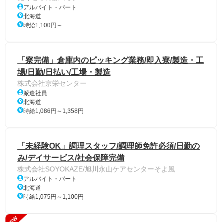
アルバイト・パート
北海道
時給1,100円～
「寮完備」倉庫内のピッキング業務/即入寮/製造・工
場/日勤/日払い/工場・製造
株式会社京栄センター
派遣社員
北海道
時給1,086円～1,358円
「未経験OK」調理スタッフ/調理師免許必須/日勤の
み/デイサービス/社会保障完備
株式会社SOYOKAZE/旭川永山ケアセンターそよ風
アルバイト・パート
北海道
時給1,075円～1,100円
NEW