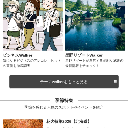
ビジネスWalker
星野リゾートWalker
気になるビジネスのアレコレ、ヒット
星野リゾートが運営する多彩な施設の
の裏側を徹底調査
最新情報をチェック！
テーマwalkerをもっと見る
季節特集
季節を感じる人気のスポットやイベントを紹介
花火特集2026【北海道】