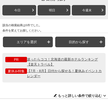
今日
明日
今週末
該当の検索結果は0件でした。
条件を変えてお探しください。
エリアを選択
目的から探す
迷ったらココ！北海道の最新ホテルランキング
PR
【楽天トラベル】
【7月・8月】日付から探せる！夏休みイベントカ
夏休み特集
レンダー
もっと詳しい条件で絞り込む