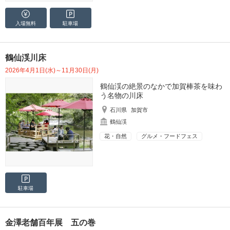
入場無料
駐車場
鶴仙渓川床
2026年4月1日(水)～11月30日(月)
鶴仙渓の絶景のなかで加賀棒茶を味わ
う名物の川床
石川県
加賀市
鶴仙渓
花・自然
グルメ・フードフェス
駐車場
金澤老舗百年展 五の巻