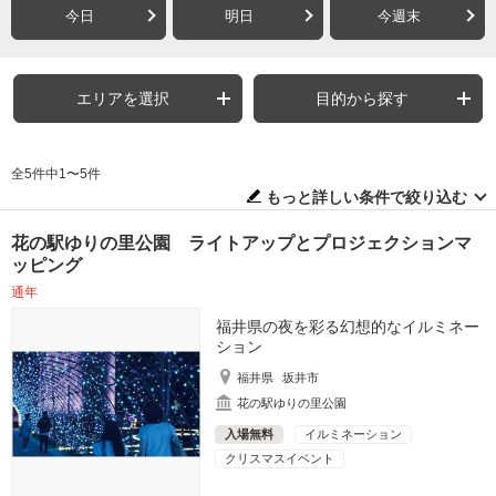
今日
明日
今週末
エリアを選択
目的から探す
全5件中1〜5件
もっと詳しい条件で絞り込む
花の駅ゆりの里公園 ライトアップとプロジェクションマ
ッピング
通年
福井県の夜を彩る幻想的なイルミネー
ション
福井県
坂井市
花の駅ゆりの里公園
入場無料
イルミネーション
クリスマスイベント