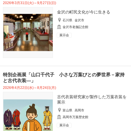
2026年3月31日(火)～9月27日(日)
金沢の町民文化が今に生きる
石川県
金沢市
金沢市老舗記念館
展示会
特別企画展「山口千代子 小さな万葉びとの夢世界－家持
と古代衣装―」
2026年4月22日(水)～8月24日(月)
古代衣装研究家が製作した万葉衣装を
展示
富山県
高岡市
高岡市万葉歴史館
展示会