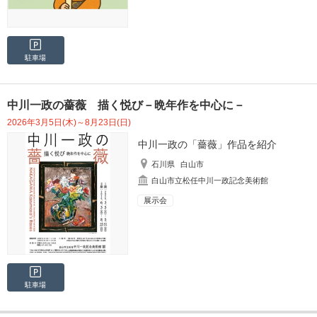
駐車場
中川一政の薔薇 描く悦び－晩年作を中心に－
2026年3月5日(木)～8月23日(日)
中川一政の「薔薇」作品を紹介
石川県
白山市
白山市立松任中川一政記念美術館
展示会
駐車場