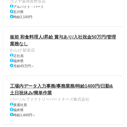
コメヤ薬局吉野谷店
アルバイト・パート
石川県
時給2,100円
板前 和食料理人/昇給 賞与あり/入社祝金50万円/管理
業務なし
わらび 駅前店
正社員
福井県
月給45万円～
工場内データ入力事務/事務業務/時給1400円/日勤&
土日祝休み/簡単作業
パーソルファクトリーパートナーズ株式会社
派遣社員
福井県
時給1,400円～