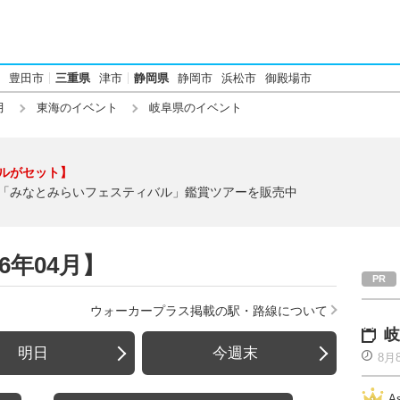
豊田市
三重県
津市
静岡県
静岡市
浜松市
御殿場市
月
東海のイベント
岐阜県のイベント
ルがセット】
「みなとみらいフェスティバル」鑑賞ツアーを販売中
6年04月】
ウォーカープラス掲載の駅・路線について
岐
明日
今週末
8月
A