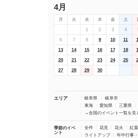
4月
月
火
水
木
金
土
1
2
3
4
6
7
8
9
10
11
13
14
15
16
17
18
20
21
22
23
24
25
27
28
29
30
エリア
岐阜県
岐阜市
東海
愛知県
三重県
→全国のイベント一覧を見
全件
花見
花火
紅
季節のイベ
ント
ライトアップ
年中行事