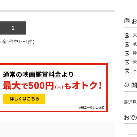
お
1
東
1（全1件中1〜1件）
岐
静
愛
三
閲
最近見
おで