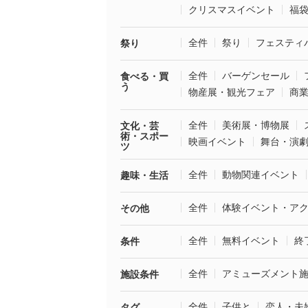
クリスマスイベント
福
全件
祭り
フェスティ
祭り
全件
バーゲンセール
食べる・買
う
物産展・観光フェア
商
全件
美術展・博物展
文化・芸
術・スポー
映画イベント
舞台・演
ツ
全件
動物関連イベント
趣味・生活
全件
体験イベント・ア
その他
全件
無料イベント
終
条件
全件
アミューズメント
施設条件
全件
子供と
恋人・夫
タグ