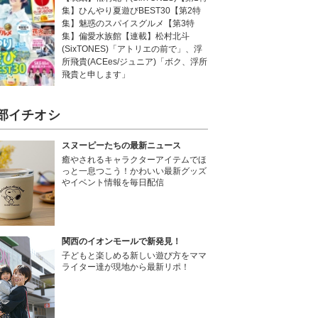
集】ひんやり夏遊びBEST30【第2特
集】魅惑のスパイスグルメ【第3特
集】偏愛水族館【連載】松村北斗
(SixTONES)「アトリエの前で」、浮
所飛貴(ACEes/ジュニア)「ボク、浮所
飛貴と申します」
部イチオシ
スヌーピーたちの最新ニュース
癒やされるキャラクターアイテムでほ
っと一息つこう！かわいい最新グッズ
やイベント情報を毎日配信
関西のイオンモールで新発見！
子どもと楽しめる新しい遊び方をママ
ライター達が現地から最新リポ！