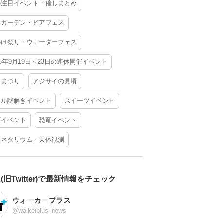
の注目イベント・催しまとめ
アガーデン・ビアフェス
かけ祭り・ウォーターフェス
26年9月19日～23日の連休開催イベント
夕まつり
アジサイの見頃
アル謎解きイベント
スイーツイベント
酒イベント
恐竜イベント
ラネタリウム・天体観測
X(旧Twitter)で最新情報をチェック
ウォーカープラス
@walkerplus_news