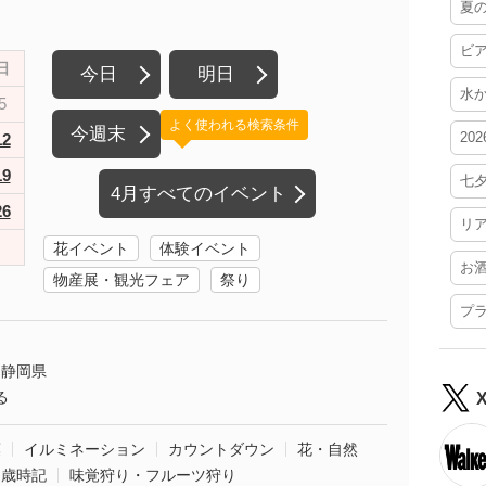
夏
ビ
日
今日
明日
水
5
よく使われる検索条件
今週末
20
12
19
七
4月すべてのイベント
26
リ
花イベント
体験イベント
お
物産展・観光フェア
祭り
プ
静岡県
る
葉
イルミネーション
カウントダウン
花・自然
・歳時記
味覚狩り・フルーツ狩り