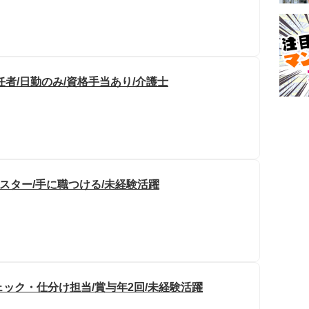
者/日勤のみ/資格手当あり/介護士
スター/手に職つける/未経験活躍
ェック・仕分け担当/賞与年2回/未経験活躍