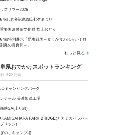
ッズサマー2026
67回 瑞浪美濃源氏七夕まつり
重要無形民俗文化財 郡上おどり
67回特別展示「昆虫戦国～食うか食われるか！群
割拠の長良川～」
もっと見る
阜県おでかけスポットランキング
8日 9:32更新
EOキャンピングパーク
ンテール 美濃加茂工場
那峡SA(上り線)
AKAMIGAHARA PARK BRIDGE(カカミガハラパー
ブリッジ)
ぎのこキャンプ場