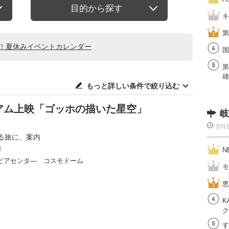
目的から探す
キ
第
る！夏休みイベントカレンダー
国
第
雄
もっと詳しい条件で絞り込む
アム上映「ゴッホの描いた星空」
岐
8月
る旅に、案内
市
N
ピアセンタ― コスモドーム
モ
恵
K
ク
す