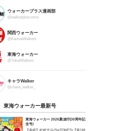
ウォーカープラス漫画部
@walkerpluscomic
関西ウォーカー
@KansaiWalkers
東海ウォーカー
@TokaiWalkers
キャラWalker
@chara_walker_
東海ウォーカー最新号
東海ウォーカー 2026夏(創刊30周年記
念号)
【表紙】松村北斗(SixTONES)【第1特