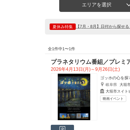
エリアを選択
【7月・8月】日付から探せ
夏休み特集
全1件中1〜1件
プラネタリウム番組／プレミ
2026年4月13日(月)～9月26日(土)
ゴッホの心を探
岐阜県
大垣
大垣市スイト
映画イベント