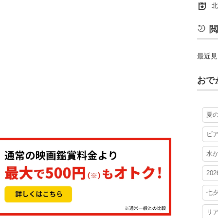
北
閲
最近見
おで
夏
ビ
水
20
七
リ