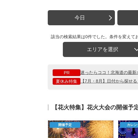
今日
該当の検索結果は0件でした。条件を変えて
エリアを選択
迷ったらココ！北海道の最新
PR
【7月・8月】日付から探せ
夏休み特集
【花火特集】花火大会の開催予
開催予定
カレン