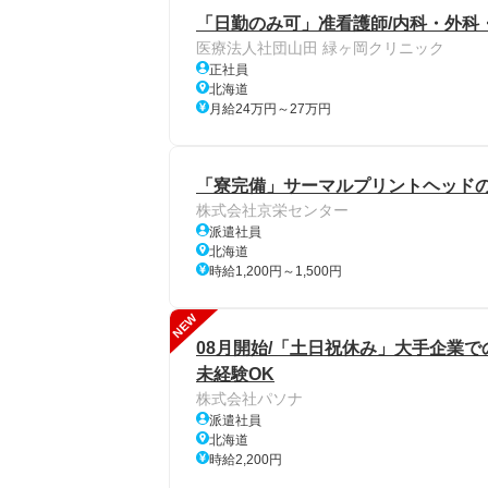
「日勤のみ可」准看護師/内科・外科
医療法人社団山田 緑ヶ岡クリニック
正社員
北海道
月給24万円～27万円
「寮完備」サーマルプリントヘッドの製
株式会社京栄センター
派遣社員
北海道
時給1,200円～1,500円
NEW
08月開始/「土日祝休み」大手企業で
未経験OK
株式会社パソナ
派遣社員
北海道
時給2,200円