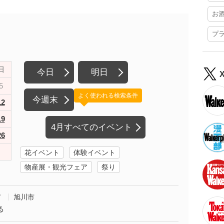
お
プ
日
今日
明日
5
よく使われる検索条件
今週末
12
19
4月すべてのイベント
26
花イベント
体験イベント
物産展・観光フェア
祭り
市
旭川市
る