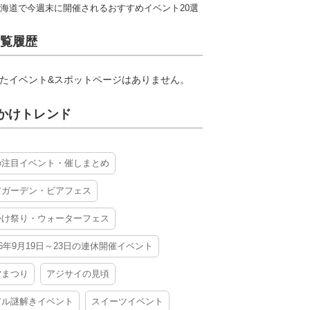
海道で今週末に開催されるおすすめイベント20選
覧履歴
たイベント&スポットページはありません。
かけトレンド
の注目イベント・催しまとめ
アガーデン・ビアフェス
かけ祭り・ウォーターフェス
26年9月19日～23日の連休開催イベント
夕まつり
アジサイの見頃
アル謎解きイベント
スイーツイベント