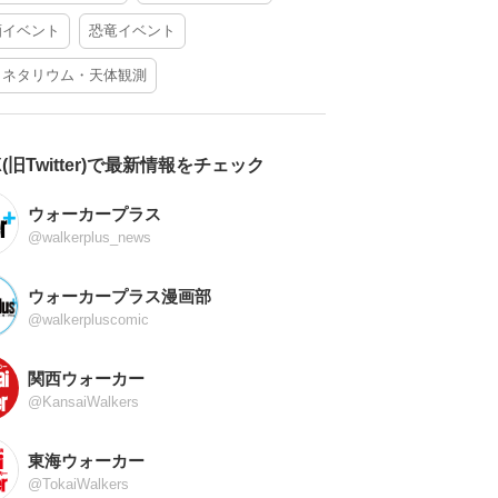
酒イベント
恐竜イベント
ラネタリウム・天体観測
X(旧Twitter)で最新情報をチェック
ウォーカープラス
@walkerplus_news
ウォーカープラス漫画部
@walkerpluscomic
関西ウォーカー
@KansaiWalkers
東海ウォーカー
@TokaiWalkers