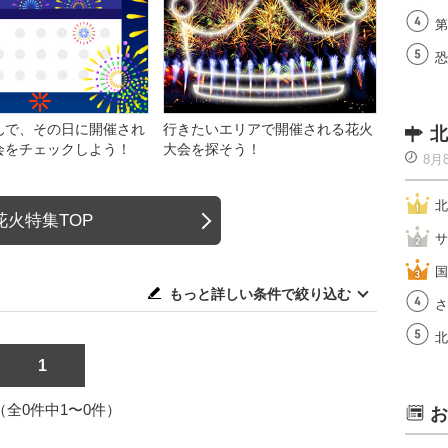
第
恐
んで、その日に開催され
行きたいエリアで開催される花火
北
会をチェックしよう！
大会を探そう！
8月
北
花火特集TOP
サ
国
もっと詳しい条件で絞り込む
さ
北
1
1（全0件中1〜0件）
お