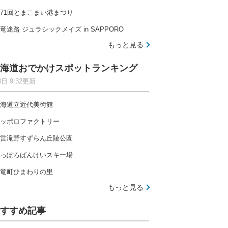
71回とまこまい港まつり
竜迷路 ジュラシックメイズ in SAPPORO
もっと見る
海道おでかけスポットランキング
8日 9:32更新
海道立近代美術館
ッポロファクトリー
営滝野すずらん丘陵公園
っぽろばんけいスキー場
竜町ひまわりの里
もっと見る
すすめ記事