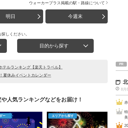
ウォーカープラス掲載の駅・路線について
明日
今週末
お探しください。
目的から探す
ホテルランキング【楽天トラベル】
る！夏休みイベントカレンダー
北
8月
定や人気ランキングなどをお届け！
赤
特
ダー
エリアから探す
美
2