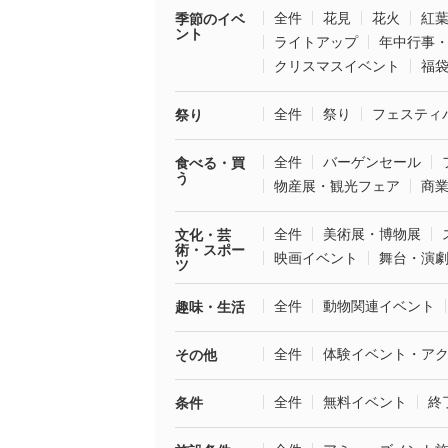
全件
花見
花火
紅
季節のイベ
ント
ライトアップ
年中行事
クリスマスイベント
福
全件
祭り
フェスティ
祭り
全件
バーゲンセール
食べる・買
う
物産展・観光フェア
商
全件
美術展・博物展
文化・芸
術・スポー
映画イベント
舞台・演
ツ
全件
動物関連イベント
趣味・生活
全件
体験イベント・ア
その他
全件
無料イベント
終
条件