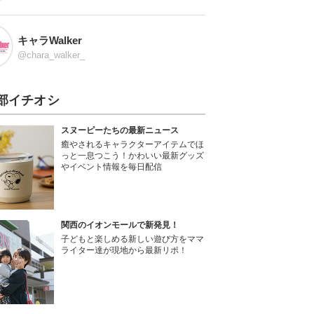
キャラWalker
@chara_walker_
部イチオシ
スヌーピーたちの最新ニュース
癒やされるキャラクターアイテムでほ
っと一息つこう！かわいい最新グッズ
やイベント情報を毎日配信
関西のイオンモールで新発見！
子どもと楽しめる新しい遊び方をママ
ライター達が現地から最新リポ！