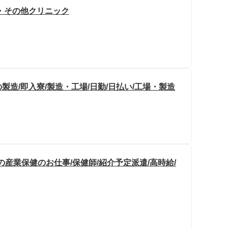
・その他クリニック
造/即入寮/製造・工場/日勤/日払い/工場・製造
の産業保健のお仕事/保健師/紹介予定派遣/高時給/