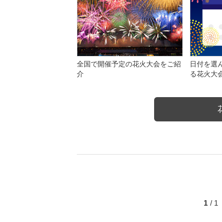
全国で開催予定の花火大会をご紹
日付を選
介
る花火大
1
/ 