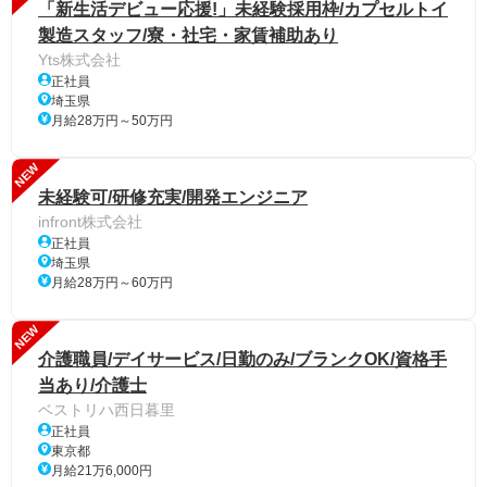
「新生活デビュー応援!」未経験採用枠/カプセルトイ
製造スタッフ/寮・社宅・家賃補助あり
Yts株式会社
正社員
埼玉県
月給28万円～50万円
NEW
未経験可/研修充実/開発エンジニア
infront株式会社
正社員
埼玉県
月給28万円～60万円
NEW
介護職員/デイサービス/日勤のみ/ブランクOK/資格手
当あり/介護士
ベストリハ西日暮里
正社員
東京都
月給21万6,000円