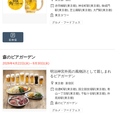
赤羽橋駅(東京都)
,
神谷町駅(東京都)
,
御成門
駅(東京都)
,
芝公園駅(東京都)
,
大門駅(東京都)
東京タワー
グルメ・フードフェス
駐車場
森のビアガーデン
2026年4月22日(水)～9月30日(水)
明治神宮外苑の風物詩として親しまれ
るビアガーデン
東京都
新宿区
信濃町駅(東京都)
,
国立競技場駅(東京都)
,
青
山一丁目駅(東京都)
,
千駄ケ谷駅(東京都)
,
外
苑前駅(東京都)
森のビアガーデン
グルメ・フードフェス