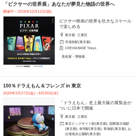
「ピクサーの世界展」あなたが夢見た物語の世界へ
開催中～2026年10月12日(祝)
ピクサー映画の世界を壮大なスケール
で楽しめる
東京都
江東区
市場前駅(東京都)
CREVIA BASE Tokyo
美術展・博物展
100％ドラえもん＆フレンズ in 東京
2026年3月27日(金)～9月30日(水)
「ドラえもん」史上最大級の展覧会が
ついに日本で開催
東京都
江東区
東京ビッグサイト駅(東京都)
,
国際展示場駅
(東京都)
,
有明駅(東京都)
,
青海駅(東京都)
,
お
台場海浜公園駅(東京都)