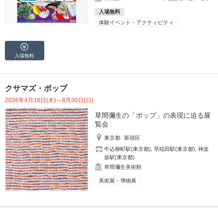
入場無料
体験イベント・アクティビティ
入場無料
クサマズ・ポップ
2026年4月16日(木)～8月30日(日)
草間彌生の「ポップ」の表現に迫る展
覧会
東京都
新宿区
牛込柳町駅(東京都)
,
早稲田駅(東京都)
,
神楽
坂駅(東京都)
草間彌生美術館
美術展・博物展