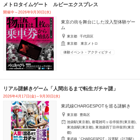
メトロタイムゲート ルビーエクスプレス
開催中～2026年9月30日(水)
東京の街を舞台にした没入型体験ゲー
ム
東京都
千代田区
東京都 東京メトロ
体験イベント・アクティビティ
リアル謎解きゲーム「人間出るまで転生ガチャ謎」
2026年4月17日(金)～9月30日(水)
東武線CHARGESPOTを巡る謎解き
東京都
豊島区
池袋駅(東京都)
,
都電雑司ヶ谷停留所(東京都)
,
東池袋駅(東京都)
,
東池袋四丁目停留所(東京
都)
東武線「CHARGESPOT」設置駅（計78駅）