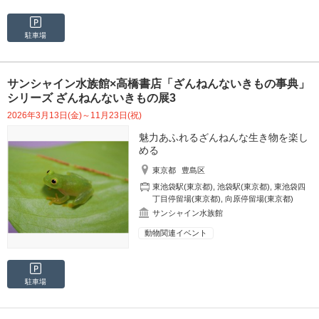
駐車場
サンシャイン水族館×高橋書店「ざんねんないきもの事典」
シリーズ ざんねんないきもの展3
2026年3月13日(金)～11月23日(祝)
魅力あふれるざんねんな生き物を楽し
める
東京都
豊島区
東池袋駅(東京都)
,
池袋駅(東京都)
,
東池袋四
丁目停留場(東京都)
,
向原停留場(東京都)
サンシャイン水族館
動物関連イベント
駐車場