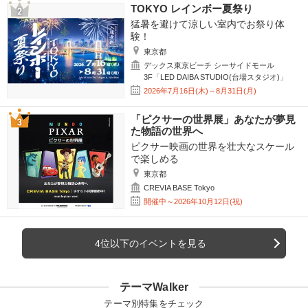
TOKYO レインボー夏祭り
猛暑を避けて涼しい室内でお祭り体
験！
東京都
デックス東京ビーチ シーサイドモール
3F「LED DAIBA STUDIO(台場スタジオ)」
2026年7月16日(木)～8月31日(月)
「ピクサーの世界展」あなたが夢見
た物語の世界へ
ピクサー映画の世界を壮大なスケール
で楽しめる
東京都
CREVIA BASE Tokyo
開催中～2026年10月12日(祝)
4位以下のイベントを見る
テーマWalker
テーマ別特集をチェック