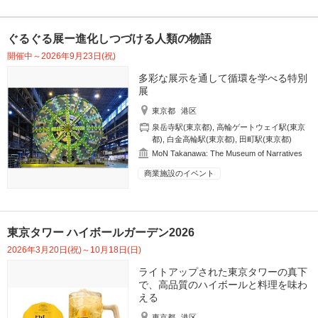
ぐるぐる展ー進化しつづける人類の物語
開催中～2026年9月23日(祝)
多彩な展示を通して循環を学べる特別
展
東京都
港区
泉岳寺駅(東京都)
,
高輪ゲートウェイ駅(東京
都)
,
白金高輪駅(東京都)
,
田町駅(東京都)
MoN Takanawa: The Museum of Narratives
商業施設のイベント
東京タワー ハイボールガーデン2026
2026年3月20日(祝)～10月18日(日)
ライトアップされた東京タワーの真下
で、高品質のハイボールと料理を味わ
える
東京都
港区