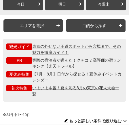
今日
明日
今週末
エリアを選択
目的から探す
東京の外せない王道スポットから穴場まで、その
観光ガイド
魅力を徹底ガイド！
実際の宿泊者が選んだ！クチコミ高評価の宿ラン
PR
キング【楽天トラベル】
【7月・8月】日付から探せる！夏休みイベントカ
夏休み特集
レンダー
いよいよ本番！夏を彩る8月の東京の花火大会一
花火特集
覧
全34件中1〜10件
もっと詳しい条件で絞り込む