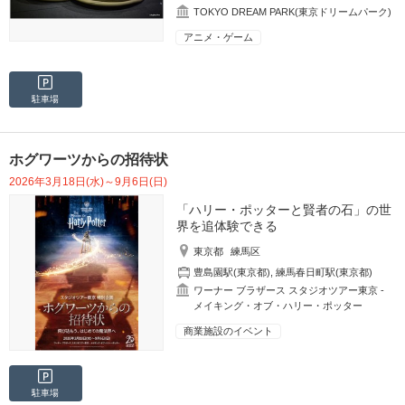
TOKYO DREAM PARK(東京ドリームパーク)
アニメ・ゲーム
駐車場
ホグワーツからの招待状
2026年3月18日(水)～9月6日(日)
「ハリー・ポッターと賢者の石」の世
界を追体験できる
東京都
練馬区
豊島園駅(東京都)
,
練馬春日町駅(東京都)
ワーナー ブラザース スタジオツアー東京 ‐
メイキング・オブ・ハリー・ポッター
商業施設のイベント
駐車場