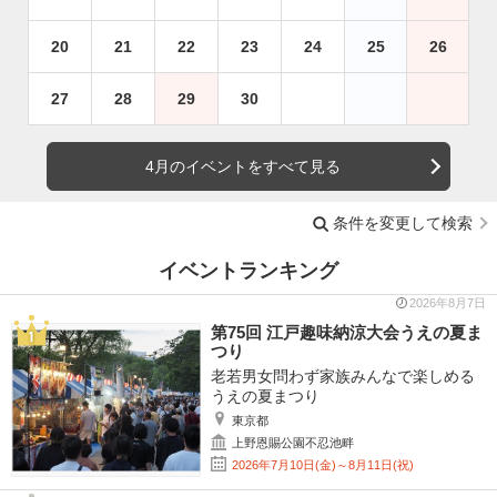
20
21
22
23
24
25
26
27
28
29
30
4月のイベントをすべて見る
条件を変更して検索
イベントランキング
2026年8月7日
第75回 江戸趣味納涼大会うえの夏ま
つり
老若男女問わず家族みんなで楽しめる
うえの夏まつり
東京都
上野恩賜公園不忍池畔
2026年7月10日(金)～8月11日(祝)