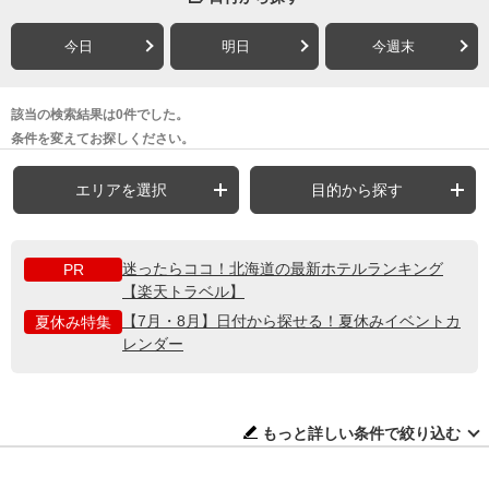
今日
明日
今週末
該当の検索結果は0件でした。
条件を変えてお探しください。
エリアを選択
目的から探す
迷ったらココ！北海道の最新ホテルランキング
PR
【楽天トラベル】
【7月・8月】日付から探せる！夏休みイベントカ
夏休み特集
レンダー
もっと詳しい条件で絞り込む