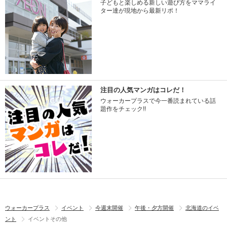
子どもと楽しめる新しい遊び方をママライ
ター達が現地から最新リポ！
注目の人気マンガはコレだ！
ウォーカープラスで今一番読まれている話
題作をチェック!!
ウォーカープラス
イベント
今週末開催
午後・夕方開催
北海道のイベ
ント
イベントその他