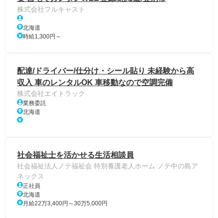
株式会社フルキャスト
北海道
時給1,300円～
配達/ドライバー/仕分け・シール貼り 未経験から高
収入 車のレンタルOK 車移動なので空調完備
株式会社エイトラック
業務委託
北海道
社会福祉士を活かせる生活相談員
社会福祉法人ノテ福祉会 特別養護老人ホーム ノテ中の島ア
ネックス
正社員
北海道
月給22万3,400円～30万5,000円