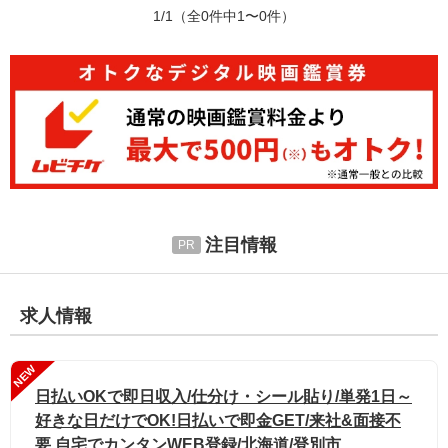
1/1
（全0件中1〜0件）
注目情報
求人情報
NEW
日払いOKで即日収入/仕分け・シール貼り/単発1日～
好きな日だけでOK!日払いで即金GET/来社&面接不
要 自宅でカンタンWEB登録/北海道/登別市