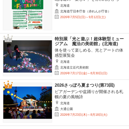
北海道
北海道庁旧本庁舎（赤れんが庁舎）
2026年7月5日(日)～9月12日(土)
特別展「光と遊ぶ！超体験型ミュー
ジアム 魔法の美術館」(北海道)
体を使って楽しめる、光とアートの体
感型展覧会
北海道
北海道立近代美術館
2026年7月17日(金)～8月30日(日)
2026さっぽろ夏まつり(第73回)
ビアガーデンや盆踊りが開催される札
幌の夏の風物詩
北海道
大通公園
2026年7月23日(木)～8月18日(火)