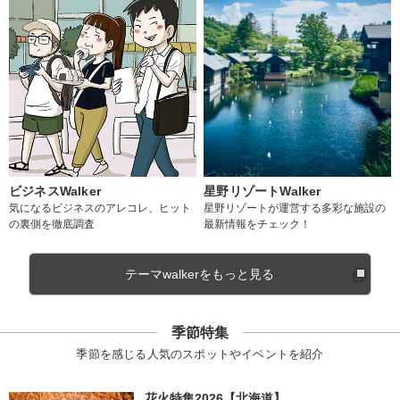
ビジネスWalker
星野リゾートWalker
気になるビジネスのアレコレ、ヒット
星野リゾートが運営する多彩な施設の
の裏側を徹底調査
最新情報をチェック！
テーマwalkerをもっと見る
季節特集
季節を感じる人気のスポットやイベントを紹介
花火特集2026【北海道】