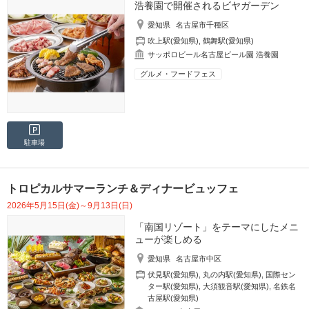
浩養園で開催されるビヤガーデン
愛知県
名古屋市千種区
吹上駅(愛知県)
,
鶴舞駅(愛知県)
サッポロビール名古屋ビール園 浩養園
グルメ・フードフェス
駐車場
トロピカルサマーランチ＆ディナービュッフェ
2026年5月15日(金)～9月13日(日)
「南国リゾート」をテーマにしたメニ
ューが楽しめる
愛知県
名古屋市中区
伏見駅(愛知県)
,
丸の内駅(愛知県)
,
国際セン
ター駅(愛知県)
,
大須観音駅(愛知県)
,
名鉄名
古屋駅(愛知県)