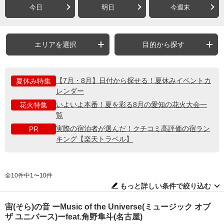
今日
明日
今週末
エリアを選択
目的から探す
【7月・8月】日付から探せる！夏休みイベントカ
夏休み特集
レンダー
いよいよ本番！夏を彩る8月の愛知の花火大会一
花火特集
覧
実際の宿泊者が選んだ！クチコミ高評価の宿ラン
PR
キング【楽天トラベル】
全10件中1〜10件
もっと詳しい条件で絞り込む
宙(そら)の音 ーMusic of the Universe(ミュージック オブ
ザ ユニバース)ーfeat.角野隼斗(名古屋)