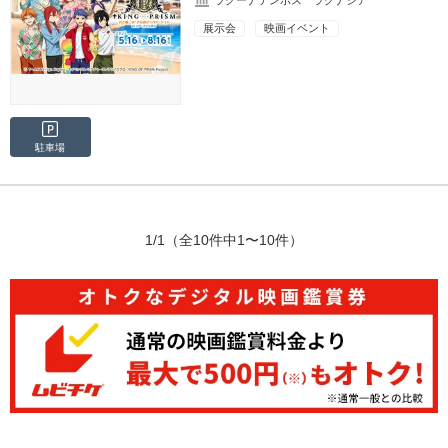
ラグーナテンボス ラグナシア
展示会
映画イベント
駐車場
1/1
（全10件中1〜10件）