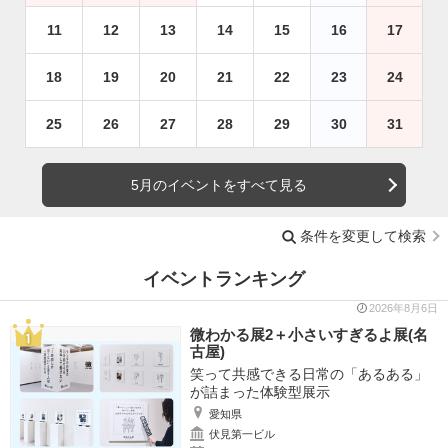
11
12
13
14
15
16
17
18
19
20
21
22
23
24
25
26
27
28
29
30
31
5月のイベントをすべて見る
条件を変更して検索
イベントランキング
2026年8月6日
微わかる展2＋小さいすぎるよ展(名
古屋)
笑って共感できる日常の「あるある」
が詰まった体験型展示
愛知県
伏見第一ビル