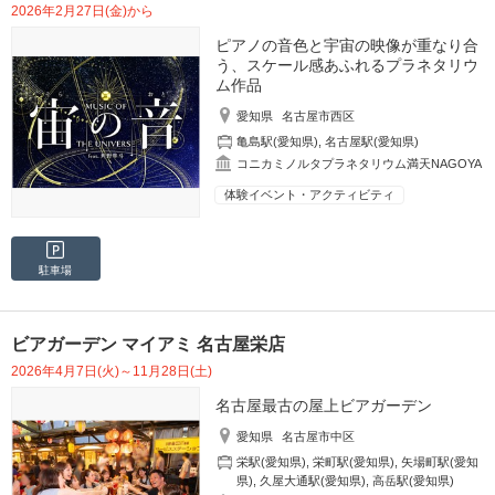
2026年2月27日(金)から
ピアノの音色と宇宙の映像が重なり合
う、スケール感あふれるプラネタリウ
ム作品
愛知県
名古屋市西区
亀島駅(愛知県)
,
名古屋駅(愛知県)
コニカミノルタプラネタリウム満天NAGOYA
体験イベント・アクティビティ
駐車場
ビアガーデン マイアミ 名古屋栄店
2026年4月7日(火)～11月28日(土)
名古屋最古の屋上ビアガーデン
愛知県
名古屋市中区
栄駅(愛知県)
,
栄町駅(愛知県)
,
矢場町駅(愛知
県)
,
久屋大通駅(愛知県)
,
高岳駅(愛知県)