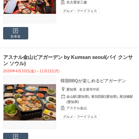
名古屋栄三越
グルメ・フードフェス
駐車場
アスナル金山ビアガーデン by Kumsan seoul(バイ クンサ
ン ソウル)
2026年4月10日(金)～11月2日(月)
韓国BBQが楽しめるビアガーデン
愛知県
名古屋市中区
金山駅(愛知県)
,
東別院駅(愛知県)
,
尾頭橋駅
(愛知県)
アスナル金山
グルメ・フードフェス