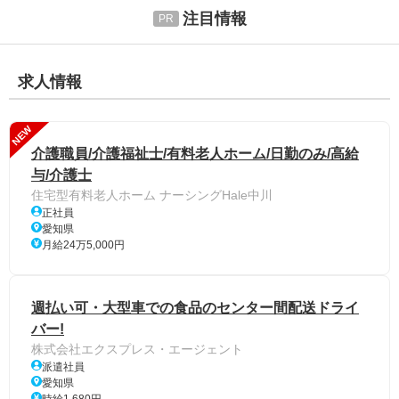
注目情報
求人情報
NEW
介護職員/介護福祉士/有料老人ホーム/日勤のみ/高給
与/介護士
住宅型有料老人ホーム ナーシングHale中川
正社員
愛知県
月給24万5,000円
週払い可・大型車での食品のセンター間配送ドライ
バー!
株式会社エクスプレス・エージェント
派遣社員
愛知県
時給1,680円