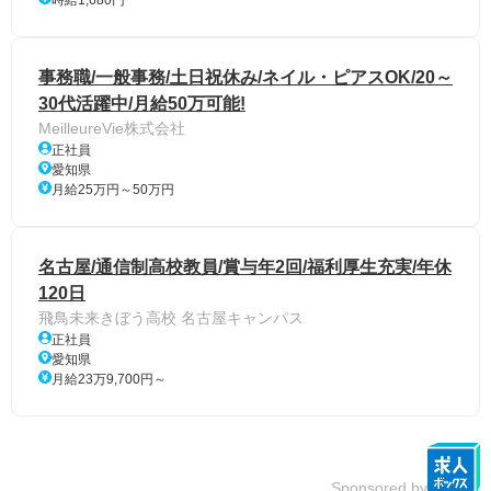
事務職/一般事務/土日祝休み/ネイル・ピアスOK/20～
30代活躍中/月給50万可能!
MeilleureVie株式会社
正社員
愛知県
月給25万円～50万円
名古屋/通信制高校教員/賞与年2回/福利厚生充実/年休
120日
飛鳥未来きぼう高校 名古屋キャンパス
正社員
愛知県
月給23万9,700円～
Sponsored by