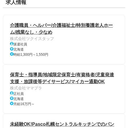
求人情報
介護職員・ヘルパー/介護福祉士/特別養護老人ホー
ム/残業なし・少なめ
株式会社ツクイスタッフ
派遣社員
北海道
時給1,300円～1,550円
保育士・指導員/地域限定保育士/有資格者/児童発達
支援・放課後等デイサービス/マイカー通勤OK
株式会社ママプラ
正社員
北海道
月給16万円～
未経験OK!Pasco札幌セントラルキッチンでのパン