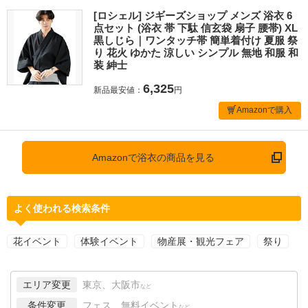
[ロシェル] ジギーズショップ メンズ 浴衣 6
点セット (浴衣 帯 下駄 信玄袋 扇子 腰帯) XL
黒しじら｜ワンタッチ帯 簡単着付け 夏服 祭
り 花火 ゆかた 涼しい シンプル 無地 和服 和
装 紳士
6,325
新品最安値：
円
Amazonで購入
Amazonで浴衣の商品を見る
よく使われる検索条件
花イベント
体験イベント
物産展・観光フェア
祭り
エリア変更
東京、大阪市
など
条件変更
フェス、無料イベント
など