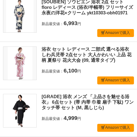
[SOUBIEN] ソウビエン 浴衣 2点 セット
floro レディース (浴衣/半幅帯) フリーサイズ
永夜の洋花×クリーム ykt10303-obh01971
6,993
新品最安値：
円
Amazonで購入
浴衣 セット レディース 二部式 選べる浴衣
しわ兵児帯 2点セット 大人かわいい 上品 花
柄 夏祭り 花火大会 (09, 通常タイプ)
6,100
新品最安値：
円
Amazonで購入
[GRADE] 浴衣 メンズ 「上品さを魅せる浴
衣」 6点セット (帯 内帯 巾着 扇子 下駄) ワン
タッチ帯 セット (M, 黒しじら)
4,999
新品最安値：
円
Amazonで購入