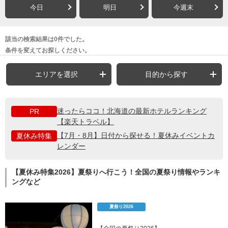
今日
明日
今週末
該当の検索結果は0件でした。
条件を変えてお探しください。
エリアを選択
目的から探す
迷ったらココ！北海道の最新ホテルランキング
PR
【楽天トラベル】
【7月・8月】日付から探せる！夏休みイベントカ
夏休み特集
レンダー
【夏休み特集2026】夏祭りへ行こう！全国の夏祭り情報やランキ
ングなど
夏祭り2026