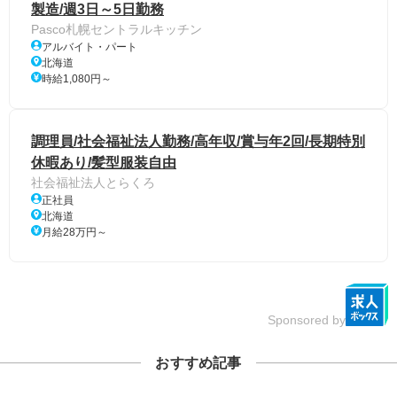
製造/週3日～5日勤務
Pasco札幌セントラルキッチン
アルバイト・パート
北海道
時給1,080円～
調理員/社会福祉法人勤務/高年収/賞与年2回/長期特別
休暇あり/髪型服装自由
社会福祉法人とらくろ
正社員
北海道
月給28万円～
Sponsored by
おすすめ記事