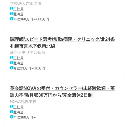
学校法人吉田学園
正社員
北海道
年収360万円～600万円
調理師/スピード選考/常勤/病院・クリニック/北24条
札幌市営地下鉄南北線
愛心メモリアル病院
正社員
北海道
月給23万円～30万円
英会話NOVAの受付・カウンセラー/未経験歓迎・英
語力不問/月収30万円から/完全週休2日制
NOVA札幌本校
正社員
北海道
年収360万円～