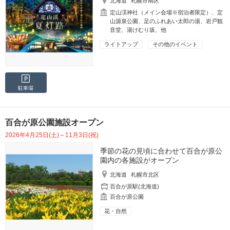
北海道
札幌市南区
定山渓神社（メイン会場※宿泊者限定）、定
山源泉公園、足のふれあい太郎の湯、岩戸観
音堂、湯けむり坂、他
ライトアップ
その他のイベント
駐車場
百合が原公園施設オープン
2026年4月25日(土)～11月3日(祝)
季節の花の見頃に合わせて百合が原公
園内の各施設がオープン
北海道
札幌市北区
百合が原駅(北海道)
百合が原公園
花・自然