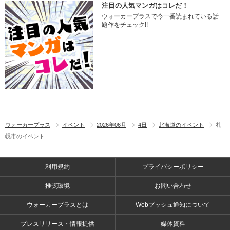
注目の人気マンガはコレだ！
ウォーカープラスで今一番読まれている話
題作をチェック!!
ウォーカープラス
イベント
2026年06月
4日
北海道のイベント
札
幌市のイベント
利用規約
プライバシーポリシー
推奨環境
お問い合わせ
ウォーカープラスとは
Webプッシュ通知について
プレスリリース・情報提供
媒体資料