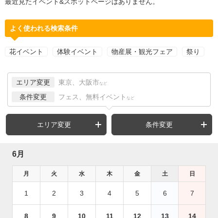
最近見たイベント&スポットページはありません。
よく使われる検索条件
花イベント
体験イベント
物産展・観光フェア
祭り
エリア変更
東京、大阪市
など
条件変更
フェス、無料イベント
など
エリア変更
条件変更
6月
月
火
水
木
金
土
日
1
2
3
4
5
6
7
8
9
10
11
12
13
14