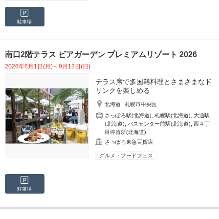
駐車場
南口2階テラス ビアガーデン プレミアムリゾート 2026
2026年6月1日(月)～9月13日(日)
テラス席で多国籍料理とさまざまなド
リンクを楽しめる
北海道
札幌市中央区
さっぽろ駅(北海道)
,
札幌駅(北海道)
,
大通駅
(北海道)
,
バスセンター前駅(北海道)
,
西４丁
目停留所(北海道)
さっぽろ東急百貨店
グルメ・フードフェス
駐車場