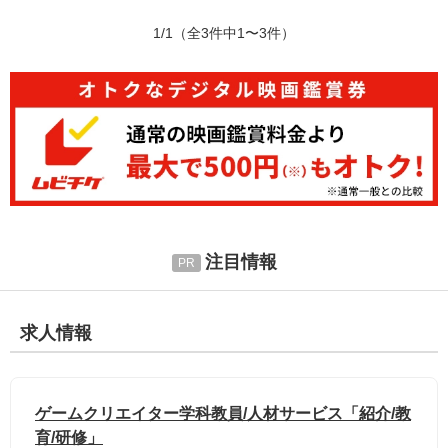
1/1
（全3件中1〜3件）
注目情報
求人情報
ゲームクリエイター学科教員/人材サービス「紹介/教
育/研修」