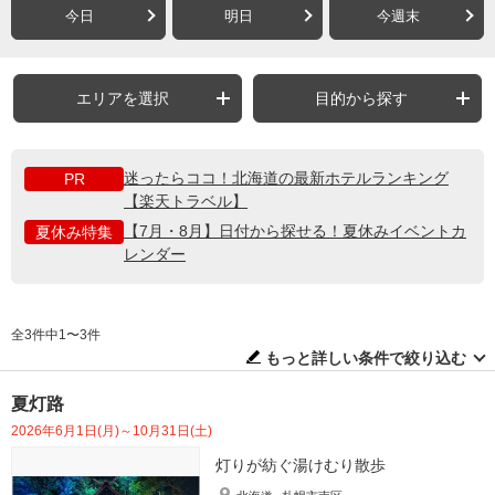
今日
明日
今週末
エリアを選択
目的から探す
迷ったらココ！北海道の最新ホテルランキング
PR
【楽天トラベル】
【7月・8月】日付から探せる！夏休みイベントカ
夏休み特集
レンダー
全3件中1〜3件
もっと詳しい条件で絞り込む
夏灯路
2026年6月1日(月)～10月31日(土)
灯りが紡ぐ湯けむり散歩