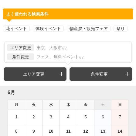
よく使われる検索条件
花イベント
体験イベント
物産展・観光フェア
祭り
エリア変更
東京、大阪市
など
条件変更
フェス、無料イベント
など
エリア変更
条件変更
6月
月
火
水
木
金
土
日
1
2
3
4
5
6
7
8
9
10
11
12
13
14