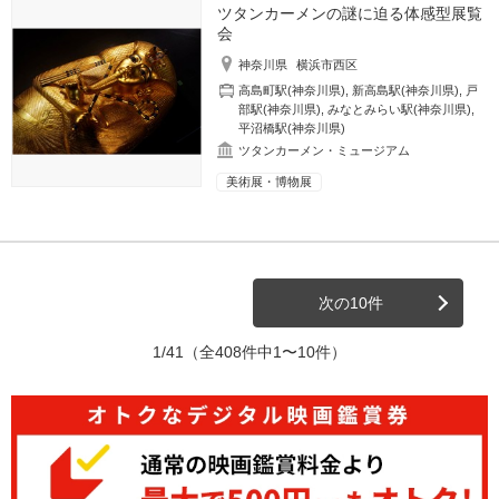
ツタンカーメンの謎に迫る体感型展覧
会
神奈川県
横浜市西区
高島町駅(神奈川県)
,
新高島駅(神奈川県)
,
戸
部駅(神奈川県)
,
みなとみらい駅(神奈川県)
,
平沼橋駅(神奈川県)
ツタンカーメン・ミュージアム
美術展・博物展
次の10件
1/41
（全408件中1〜10件）