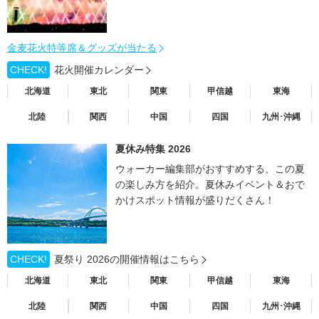
金麦花火特等席＆グッズが当たる
CHECK!
花火開催カレンダー
北海道
東北
関東
甲信越
東海
北陸
関西
中国
四国
九州･沖縄
夏休み特集 2026
ウォーカー編集部がおすすめする、この夏
の楽しみ方を紹介。夏休みイベント＆おで
かけスポット情報が盛りだくさん！
CHECK!
夏祭り 2026の開催情報はこちら
北海道
東北
関東
甲信越
東海
北陸
関西
中国
四国
九州･沖縄