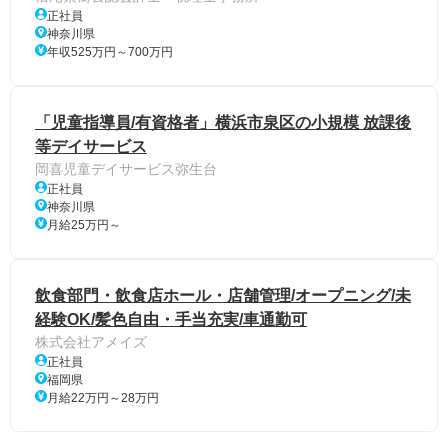
正社員
神奈川県
年収525万円～700万円
「児童指導員/有資格者」横浜市泉区の小規模 放課後
等デイサービス
岡喜児童デイサービス弥生台
正社員
神奈川県
月給25万円～
飲食部門・飲食店ホール・店舗管理/オープニング/未
経験OK/髪色自由・手当充実/車通勤可
株式会社アメイズ
正社員
福岡県
月給22万円～28万円