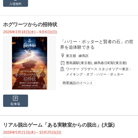
入場無料
ホグワーツからの招待状
2026年3月18日(水)～9月6日(日)
「ハリー・ポッターと賢者の石」の世
界を追体験できる
東京都
練馬区
豊島園駅(東京都)
,
練馬春日町駅(東京都)
ワーナー ブラザース スタジオツアー東京 ‐
メイキング・オブ・ハリー・ポッター
商業施設のイベント
駐車場
リアル脱出ゲーム「ある実験室からの脱出」(大阪)
2026年5月21日(木)～10月25日(日)