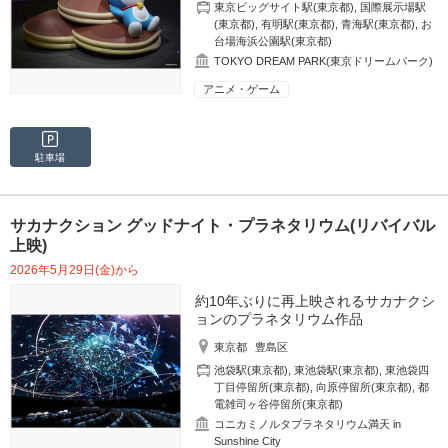
東京ビッグサイト駅(東京都)
,
国際展示場駅
(東京都)
,
有明駅(東京都)
,
青海駅(東京都)
,
お
台場海浜公園駅(東京都)
TOKYO DREAM PARK(東京ドリームパーク)
アニメ・ゲーム
駐車場
サカナクション グッドナイト・プラネタリウム(リバイバル
上映)
2026年5月29日(金)から
約10年ぶりに再上映されるサカナクシ
ョンのプラネタリウム作品
東京都
豊島区
池袋駅(東京都)
,
東池袋駅(東京都)
,
東池袋四
丁目停留所(東京都)
,
向原停留所(東京都)
,
都
電雑司ヶ谷停留所(東京都)
コニカミノルタプラネタリウム満天 in
Sunshine City