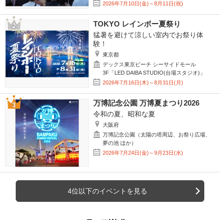
2026年7月10日(金)～8月11日(祝)
TOKYO レインボー夏祭り
猛暑を避けて涼しい室内でお祭り体
験！
東京都
デックス東京ビーチ シーサイドモール
3F「LED DAIBA STUDIO(台場スタジオ)」
2026年7月16日(木)～8月31日(月)
万博記念公園 万博夏まつり2026
令和の夏、昭和な夏
大阪府
万博記念公園（太陽の塔周辺、お祭り広場、
夢の池 ほか）
2026年7月24日(金)～9月23日(水)
4位以下のイベントを見る