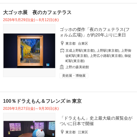
大ゴッホ展 夜のカフェテラス
2026年5月29日(金)～8月12日(水)
ゴッホの傑作「夜のカフェテラス(フ
ォルム広場)」が約20年ぶりに来日
東京都
台東区
京成上野駅(東京都)
,
上野駅(東京都)
,
上野御
徒町駅(東京都)
,
上野広小路駅(東京都)
,
御徒
町駅(東京都)
上野の森美術館
美術展・博物展
100％ドラえもん＆フレンズ in 東京
2026年3月27日(金)～9月30日(水)
「ドラえもん」史上最大級の展覧会が
ついに日本で開催
東京都
江東区