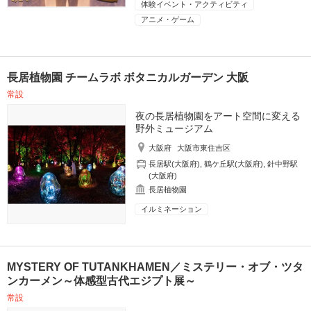
体験イベント・アクティビティ
アニメ・ゲーム
長居植物園 チームラボ ボタニカルガーデン 大阪
常設
夜の長居植物園をアート空間に変える
野外ミュージアム
大阪府
大阪市東住吉区
長居駅(大阪府)
,
鶴ケ丘駅(大阪府)
,
針中野駅
(大阪府)
長居植物園
イルミネーション
MYSTERY OF TUTANKHAMEN／ミステリー・オブ・ツタ
ンカーメン～体感型古代エジプト展～
常設