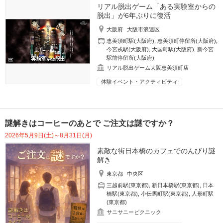
リアル脱出ゲーム「ある実験室からの
脱出」が6年ぶりに復活
大阪府
大阪市浪速区
恵美須町駅(大阪府)
,
恵美須町停留所(大阪府)
,
今宮戎駅(大阪府)
,
大国町駅(大阪府)
,
新今宮
駅前停留所(大阪府)
リアル脱出ゲーム大阪恵美須町店
体験イベント・アクティビティ
謎解きはコーヒーのあとで ご注文は謎ですか？
2026年5月9日(土)～8月31日(月)
素敵な街日本橋のカフェでのんびり謎
解き
東京都
中央区
三越前駅(東京都)
,
新日本橋駅(東京都)
,
日本
橋駅(東京都)
,
小伝馬町駅(東京都)
,
人形町駅
(東京都)
サニサニーピクニック