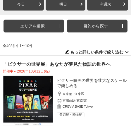
今日
明日
今週末
エリアを選択
目的から探す
全408件中1〜10件
もっと詳しい条件で絞り込む
「ピクサーの世界展」あなたが夢見た物語の世界へ
開催中～2026年10月12日(祝)
ピクサー映画の世界を壮大なスケール
で楽しめる
東京都
江東区
市場前駅(東京都)
CREVIA BASE Tokyo
美術展・博物展