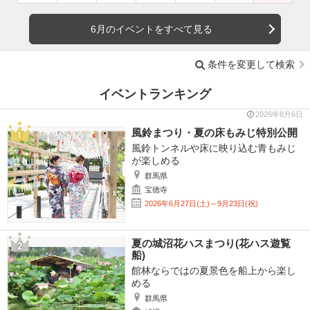
6月のイベントをすべて見る
条件を変更して検索
イベントランキング
2026年8月6日
風鈴まつり・夏の床もみじ特別公開
風鈴トンネルや床に映り込む青もみじ
が楽しめる
群馬県
宝徳寺
2026年6月27日(土)～9月23日(祝)
夏の城沼花ハスまつり(花ハス遊覧
船)
館林ならではの夏景色を船上から楽し
める
群馬県