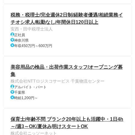
税務・税理士/完全週休2日制/経験者優遇/相続業務イ
チオシ求人/転勤なし/年間休日120日以上
安西・田中税理士法人
正社員
神奈川県
年収450万円～600万円
美容用品の検品・出荷作業スタッフ/オープニング募
集
株式会社NTTロジスコサービス 千葉物流センター
アルバイト・パート
千葉県
時給1,200円～
保育士/年齢不問 ブランク20年以上も活躍中・1日4h
～/週3～OK/夏休み明けスタートOK
株式会社ニッソーネット