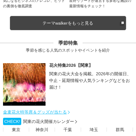
気になるビジネスのアレコレ、ヒット
星野リゾートが運営する多彩な施設の
の裏側を徹底調査
最新情報をチェック！
テーマwalkerをもっと見る
季節特集
季節を感じる人気のスポットやイベントを紹介
花火特集2026【関東】
関東の花火大会を掲載。2026年の開催日、
中止・延期情報や人気ランキングなどをお
届け！
金麦花火特等席＆グッズが当たる
CHECK!
関東の花火開催カレンダー
東京
神奈川
千葉
埼玉
群馬