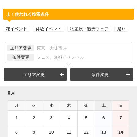
よく使われる検索条件
花イベント
体験イベント
物産展・観光フェア
祭り
エリア変更
東京、大阪市
など
条件変更
フェス、無料イベント
など
エリア変更
条件変更
6月
月
火
水
木
金
土
日
1
2
3
4
5
6
7
8
9
10
11
12
13
14