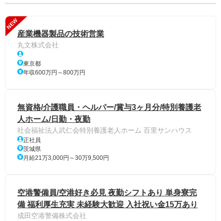
NEW
産業機器製品の技術営業
丸文株式会社
東京都
年収600万円～800万円
無資格/介護職員・ヘルパー/賞与3ヶ月分/特別養護老
人ホーム/日勤・夜勤
社会福祉法人武仁会特別養護老人ホーム 百里サンハウス
正社員
茨城県
月給21万3,000円～30万9,500円
空港警備員/空港好き必見 夜勤シフトあり 単身寮完
備 福利厚生充実 未経験大歓迎 入社祝い金15万あり
成田空港警備株式会社