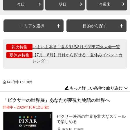
今日
明日
今週末
エリアを選択
目的から探す
いよいよ本番！夏を彩る8月の関東花火大会一覧
花火特集
【7月・8月】日付から探せる！夏休みイベントカ
夏休み特集
レンダー
全142件中1〜10件
もっと詳しい条件で絞り込む
「ピクサーの世界展」あなたが夢見た物語の世界へ
開催中～2026年10月12日(祝)
ピクサー映画の世界を壮大なスケール
で楽しめる
東京都
江東区