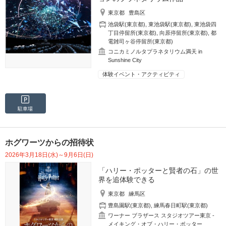
東京都
豊島区
池袋駅(東京都)
,
東池袋駅(東京都)
,
東池袋四
丁目停留所(東京都)
,
向原停留所(東京都)
,
都
電雑司ヶ谷停留所(東京都)
コニカミノルタプラネタリウム満天 in
Sunshine City
体験イベント・アクティビティ
駐車場
ホグワーツからの招待状
2026年3月18日(水)～9月6日(日)
「ハリー・ポッターと賢者の石」の世
界を追体験できる
東京都
練馬区
豊島園駅(東京都)
,
練馬春日町駅(東京都)
ワーナー ブラザース スタジオツアー東京 ‐
メイキング・オブ・ハリー・ポッター