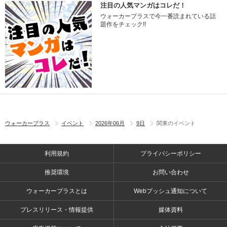
注目の人気マンガはコレだ！
ウォーカープラスで今一番読まれている話
題作をチェック!!
ウォーカープラス
イベント
2026年06月
9日
関東のイベント
利用規約
プライバシーポリシー
推奨環境
お問い合わせ
ウォーカープラスとは
Webプッシュ通知について
プレスリリース・情報提供
媒体資料