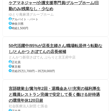
ケアマネジャー/介護支援専門員/グループホーム/日
勤のみ/残業なし・少なめ
ゆとり庵麻溝グループホーム
アルバイト・パート
神奈川県
時給1,500円
50代活躍中/95%が店長主婦さん/職場転居伴う転勤な
し/とんかつ さぼてんの店長候補
とんかつ新宿さぼてん ぷらりと京王府中店
正社員
東京都
月給25万1,700円～35万8,000円
言語聴覚士/賞与年2回・退職金あり!充実の福利厚生
と職員レストラン完備で安定して長く働ける好待遇
の環境年休120日超
社会医療法人財団 仁医会
正社員