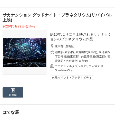
サカナクション グッドナイト・プラネタリウム(リバイバル
上映)
2026年5月29日(金)から
約10年ぶりに再上映されるサカナクシ
ョンのプラネタリウム作品
東京都
豊島区
池袋駅(東京都)
,
東池袋駅(東京都)
,
東池袋四
丁目停留所(東京都)
,
向原停留所(東京都)
,
都
電雑司ヶ谷停留所(東京都)
コニカミノルタプラネタリウム満天 in
Sunshine City
体験イベント・アクティビティ
駐車場
はてな展