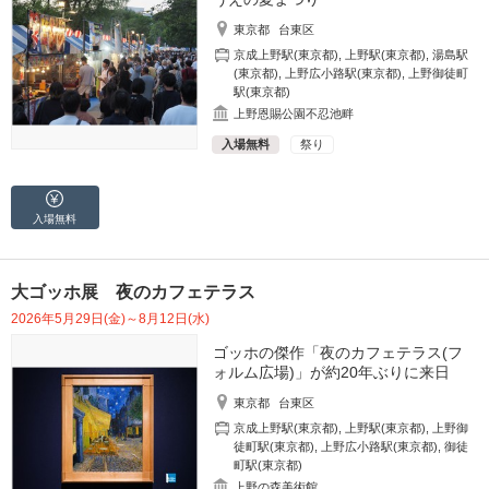
東京都
台東区
京成上野駅(東京都)
,
上野駅(東京都)
,
湯島駅
(東京都)
,
上野広小路駅(東京都)
,
上野御徒町
駅(東京都)
上野恩賜公園不忍池畔
入場無料
祭り
入場無料
大ゴッホ展 夜のカフェテラス
2026年5月29日(金)～8月12日(水)
ゴッホの傑作「夜のカフェテラス(フ
ォルム広場)」が約20年ぶりに来日
東京都
台東区
京成上野駅(東京都)
,
上野駅(東京都)
,
上野御
徒町駅(東京都)
,
上野広小路駅(東京都)
,
御徒
町駅(東京都)
上野の森美術館