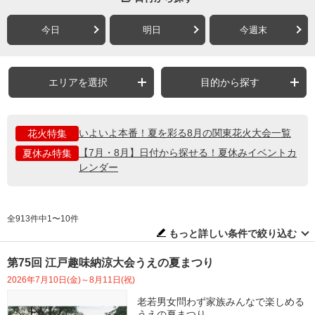
今日
明日
今週末
エリアを選択
目的から探す
いよいよ本番！夏を彩る8月の関東花火大会一覧
花火特集
【7月・8月】日付から探せる！夏休みイベントカ
夏休み特集
レンダー
全913件中1〜10件
もっと詳しい条件で絞り込む
第75回 江戸趣味納涼大会うえの夏まつり
2026年7月10日(金)～8月11日(祝)
老若男女問わず家族みんなで楽しめる
うえの夏まつり