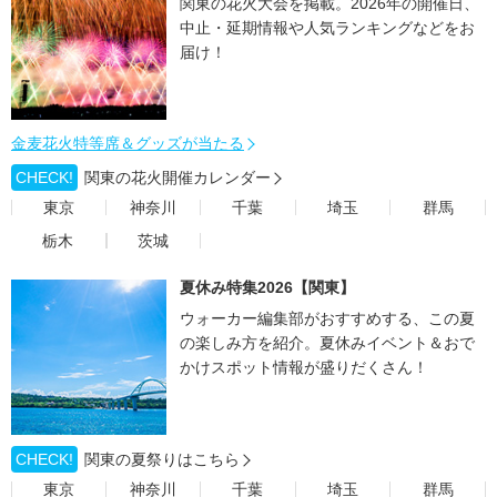
関東の花火大会を掲載。2026年の開催日、
中止・延期情報や人気ランキングなどをお
届け！
金麦花火特等席＆グッズが当たる
CHECK!
関東の花火開催カレンダー
東京
神奈川
千葉
埼玉
群馬
栃木
茨城
夏休み特集2026【関東】
ウォーカー編集部がおすすめする、この夏
の楽しみ方を紹介。夏休みイベント＆おで
かけスポット情報が盛りだくさん！
CHECK!
関東の夏祭りはこちら
東京
神奈川
千葉
埼玉
群馬