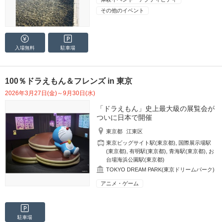
その他のイベント
入場無料
駐車場
100％ドラえもん＆フレンズ in 東京
2026年3月27日(金)～9月30日(水)
「ドラえもん」史上最大級の展覧会が
ついに日本で開催
東京都
江東区
東京ビッグサイト駅(東京都)
,
国際展示場駅
(東京都)
,
有明駅(東京都)
,
青海駅(東京都)
,
お
台場海浜公園駅(東京都)
TOKYO DREAM PARK(東京ドリームパーク)
アニメ・ゲーム
駐車場