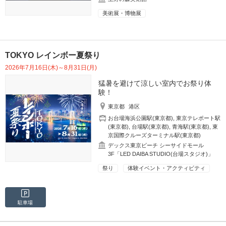
美術展・博物展
TOKYO レインボー夏祭り
2026年7月16日(木)～8月31日(月)
猛暑を避けて涼しい室内でお祭り体
験！
東京都
港区
お台場海浜公園駅(東京都)
,
東京テレポート駅
(東京都)
,
台場駅(東京都)
,
青海駅(東京都)
,
東
京国際クルーズターミナル駅(東京都)
デックス東京ビーチ シーサイドモール
3F「LED DAIBA STUDIO(台場スタジオ)」
祭り
体験イベント・アクティビティ
駐車場