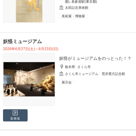
都)
,
表参道駅(東京都)
太田記念美術館
美術展・博物展
妖怪ミュージアム
2026年6月27日(土)～8月23日(日)
妖怪がミュージアムをのっとった！？
栃木県
さくら市
さくら市ミュージアム 荒井寛方記念館
展示会
駐車場