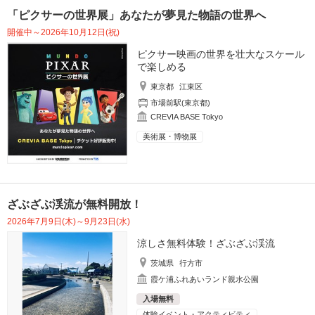
「ピクサーの世界展」あなたが夢見た物語の世界へ
開催中～2026年10月12日(祝)
ピクサー映画の世界を壮大なスケール
で楽しめる
東京都
江東区
市場前駅(東京都)
CREVIA BASE Tokyo
美術展・博物展
ざぶざぶ渓流が無料開放！
2026年7月9日(木)～9月23日(水)
涼しさ無料体験！ざぶざぶ渓流
茨城県
行方市
霞ケ浦ふれあいランド親水公園
入場無料
体験イベント・アクティビティ