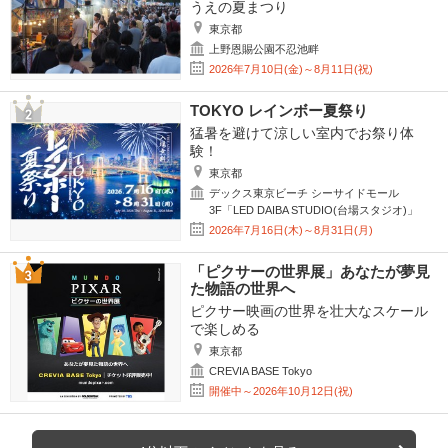
うえの夏まつり
東京都
上野恩賜公園不忍池畔
2026年7月10日(金)～8月11日(祝)
TOKYO レインボー夏祭り
猛暑を避けて涼しい室内でお祭り体
験！
東京都
デックス東京ビーチ シーサイドモール
3F「LED DAIBA STUDIO(台場スタジオ)」
2026年7月16日(木)～8月31日(月)
「ピクサーの世界展」あなたが夢見
た物語の世界へ
ピクサー映画の世界を壮大なスケール
で楽しめる
東京都
CREVIA BASE Tokyo
開催中～2026年10月12日(祝)