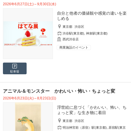
2026年6月27日(土)～9月30日(水)
自分と他者の価値観や感覚の違いを楽
しめる
東京都
渋谷区
渋谷駅(東京都)
,
神泉駅(東京都)
西武渋谷店
商業施設のイベント
駐車場
アニマル＆モンスター かわいい・怖い・ちょっと変
2026年6月23日(火)～8月23日(日)
浮世絵に息づく「かわいい、怖い、ち
ょっと変」な生き物に着目
東京都
渋谷区
明治神宮前（原宿）駅(東京都)
,
原宿駅(東京