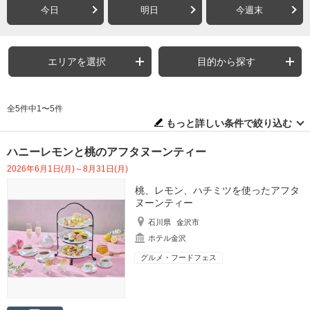
今日
明日
今週末
エリアを選択
目的から探す
全5件中1〜5件
もっと詳しい条件で絞り込む
ハニーレモンと桃のアフタヌーンティー
2026年6月1日(月)～8月31日(月)
桃、レモン、ハチミツを使ったアフタ
ヌーンティー
石川県
金沢市
ホテル金沢
グルメ・フードフェス