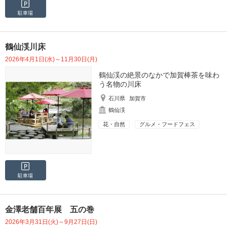
駐車場
鶴仙渓川床
2026年4月1日(水)～11月30日(月)
鶴仙渓の絶景のなかで加賀棒茶を味わ
う名物の川床
石川県
加賀市
鶴仙渓
花・自然
グルメ・フードフェス
駐車場
金澤老舗百年展 五の巻
2026年3月31日(火)～9月27日(日)