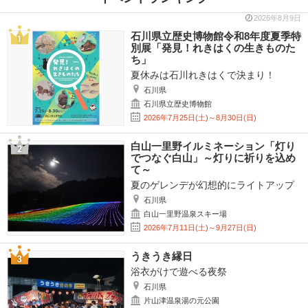
2026年8月9日
石川県立歴史博物館令和8年度夏季特
別展「発見！れきはくの生きものた
ち」
夏休みは石川れきはくで決まり！
石川県
石川県立歴史博物館
2026年7月25日(土)～8月30日(日)
白山一里野イルミネーション「灯り
でつなぐ白山」～灯りに祈りを込め
て～
夏のゲレンデが幻想的にライトアップ
石川県
白山一里野温泉スキー場
2026年7月11日(土)～9月27日(日)
うきうき縁日
浴衣がけで遊べる夜祭
石川県
片山津温泉湯の元公園