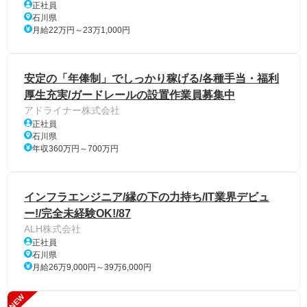
正社員
石川県
月給22万円～23万1,000円
安定の「年俸制」でしっかり稼げる/各種手当・福利
厚生充実/ガードレールの設置作業員募集中
アドライナー株式会社
正社員
石川県
年収360万円～700万円
インフラエンジニア/縁の下の力持ち/IT業界デビュ
ー!/完全未経験OK!/87
ALH株式会社
正社員
石川県
月給26万9,000円～39万6,000円
NEW