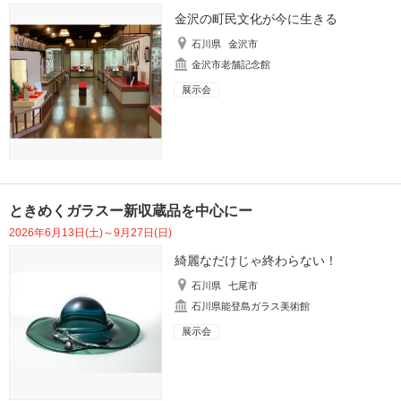
金沢の町民文化が今に生きる
石川県
金沢市
金沢市老舗記念館
展示会
ときめくガラスー新収蔵品を中心にー
2026年6月13日(土)～9月27日(日)
綺麗なだけじゃ終わらない！
石川県
七尾市
石川県能登島ガラス美術館
展示会