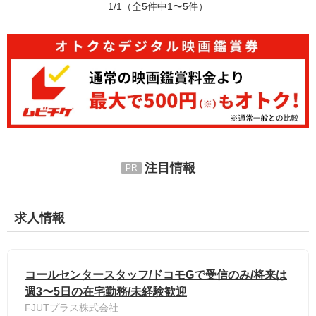
1/1
（全5件中1〜5件）
注目情報
求人情報
コールセンタースタッフ/ドコモGで受信のみ/将来は
週3〜5日の在宅勤務/未経験歓迎
FJUTプラス株式会社