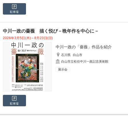
駐車場
中川一政の薔薇 描く悦び－晩年作を中心に－
2026年3月5日(木)～8月23日(日)
中川一政の「薔薇」作品を紹介
石川県
白山市
白山市立松任中川一政記念美術館
展示会
駐車場