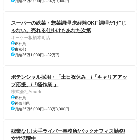
月給25万8,000円～34万9,000円
スーパーの総菜・惣菜調理 未経験OK!“調理だけ”じ
ゃない。売れる仕掛けもあなた次第
オーケー板橋本町店
正社員
東京都
月給26万1,000円～32万円
ポテンシャル採用・「土日祝休み」/「キャリアアッ
プ応援」/「軽作業 」
株式会社Amark
正社員
神奈川県
月給25万6,000円～33万3,000円
残業なし!大手ライバー事務所/バックオフィス勤務/
女性活躍中