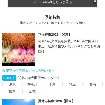
テーマwalkerをもっと見る
季節特集
季節を感じる人気のスポットやイベントを紹介
花火特集2026【関東】
関東の花火大会を掲載。2026年の開催日、
中止・延期情報や人気ランキングなどをお
届け！
金麦花火特等席＆グッズが当たる
CHECK!
関東の花火開催カレンダー
東京
神奈川
千葉
埼玉
群馬
栃木
茨城
夏休み特集2026【関東】