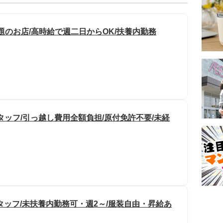
題のお店/高時給で週二日からOK/扶養内勤務
ッフ/引っ越し費用全額負担/原付免許不要/未経
タッフ/未扶養内勤務可・週2～/服装自由・昇給あ