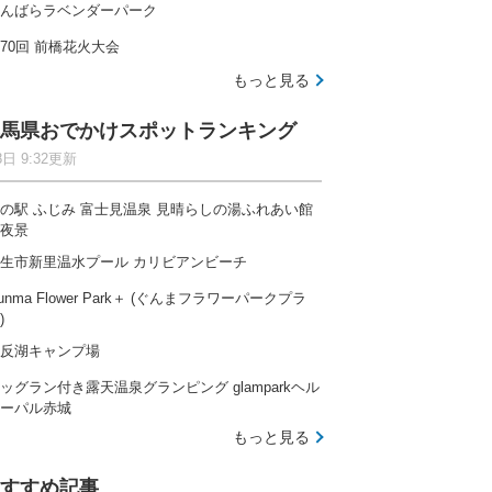
んばらラベンダーパーク
70回 前橋花火大会
もっと見る
馬県おでかけスポットランキング
8日 9:32更新
の駅 ふじみ 富士見温泉 見晴らしの湯ふれあい館
夜景
生市新里温水プール カリビアンビーチ
unma Flower Park＋ (ぐんまフラワーパークプラ
)
反湖キャンプ場
ッグラン付き露天温泉グランピング glamparkヘル
ーパル赤城
もっと見る
すすめ記事