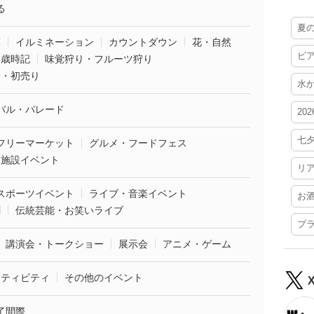
る
夏
葉
イルミネーション
カウントダウン
花・自然
ビ
・歳時記
味覚狩り・フルーツ狩り
袋・初売り
水
バル・パレード
20
七
フリーマーケット
グルメ・フードフェス
業施設イベント
リ
スポーツイベント
ライブ・音楽イベント
お
劇
伝統芸能・お笑いライブ
プ
講演会・トークショー
展示会
アニメ・ゲーム
クティビティ
その他のイベント
了間際