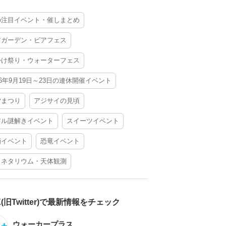
の注目イベント・催しまとめ
アガーデン・ビアフェス
かけ祭り・ウォーターフェス
26年9月19日～23日の連休開催イベント
夕まつり
アジサイの見頃
アル謎解きイベント
スイーツイベント
酒イベント
恐竜イベント
ラネタリウム・天体観測
X(旧Twitter)で最新情報をチェック
ウォーカープラス