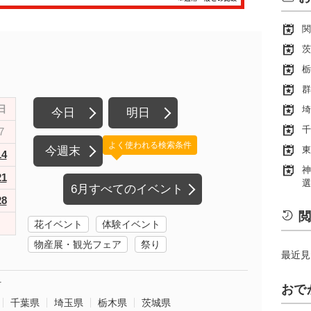
関
茨
栃
群
日
埼
今日
明日
千
7
よく使われる検索条件
今週末
東
14
神
21
選
6月すべてのイベント
28
閲
花イベント
体験イベント
物産展・観光フェア
祭り
最近見
町
おで
千葉県
埼玉県
栃木県
茨城県