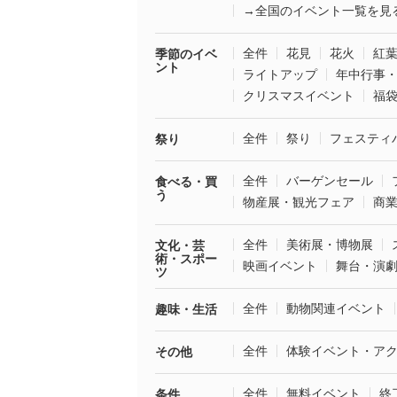
→全国のイベント一覧を見
全件
花見
花火
紅
季節のイベ
ント
ライトアップ
年中行事
クリスマスイベント
福
全件
祭り
フェスティ
祭り
全件
バーゲンセール
食べる・買
う
物産展・観光フェア
商
全件
美術展・博物展
文化・芸
術・スポー
映画イベント
舞台・演
ツ
全件
動物関連イベント
趣味・生活
全件
体験イベント・ア
その他
全件
無料イベント
終
条件