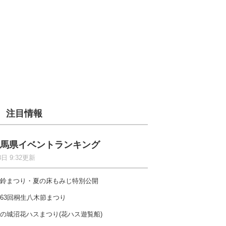
注目情報
馬県イベントランキング
8日 9:32更新
鈴まつり・夏の床もみじ特別公開
63回桐生八木節まつり
の城沼花ハスまつり(花ハス遊覧船)