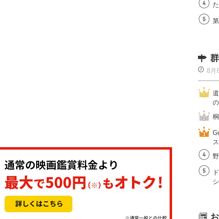
た
第
群
8月
道
の
桐
G
ス
野
ド
シ
お