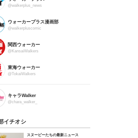
@walkerplus_news
ウォーカープラス漫画部
@walkerpluscomic
関西ウォーカー
@KansaiWalkers
東海ウォーカー
@TokaiWalkers
キャラWalker
@chara_walker_
部イチオシ
スヌーピーたちの最新ニュース