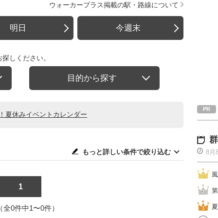
ウォーカープラス掲載の駅・路線について
明日
今週末
お探しください。
目的から探す
る！夏休みイベントカレンダー
群
もっと詳しい条件で絞り込む
8月
風
1
第
夏
1（全0件中1〜0件）