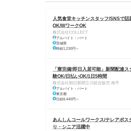
人気食堂キッチンスタッフ/SNSで話
OK/WワークOK
株式会社COLLECT
アルバイト・パート
茨城県
時給1,230円～
「寮完備!即日入居可能」新聞配達スタ
験OK/日払いOK/1日5時間
株式会社朝日新聞立川総合販売 南平
アルバイト・パート
東京都
日給8,440円～
あんしんコールワークス/テレアポス
り・シニア活躍中