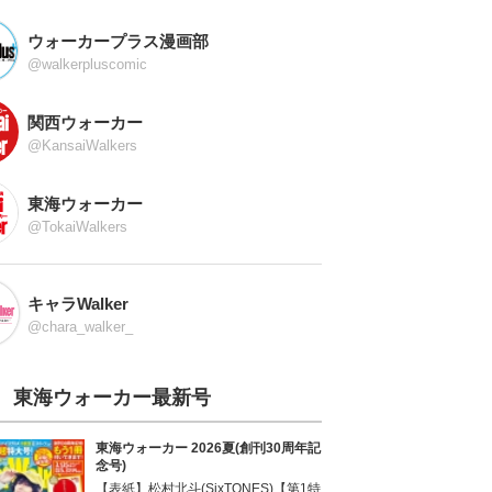
ウォーカープラス漫画部
@walkerpluscomic
関西ウォーカー
@KansaiWalkers
東海ウォーカー
@TokaiWalkers
キャラWalker
@chara_walker_
東海ウォーカー最新号
東海ウォーカー 2026夏(創刊30周年記
念号)
【表紙】松村北斗(SixTONES)【第1特