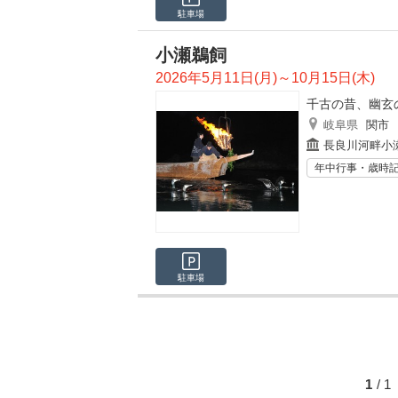
駐車場
小瀬鵜飼
2026年5月11日(月)～10月15日(木)
千古の昔、幽玄
岐阜県
関市
長良川河畔小
年中行事・歳時
駐車場
1
/ 