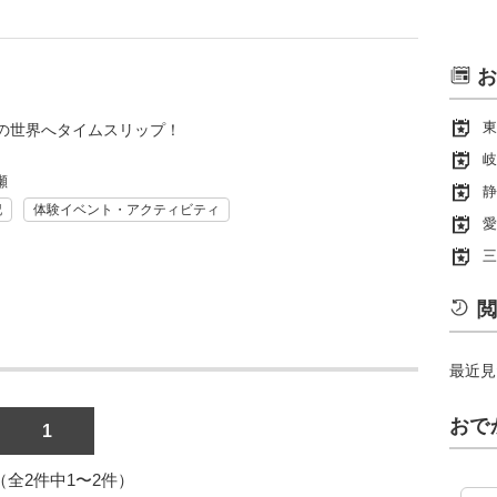
お
東
の世界へタイムスリップ！
岐
瀬
静
記
体験イベント・アクティビティ
愛
三
閲
最近見
おで
1
1（全2件中1〜2件）