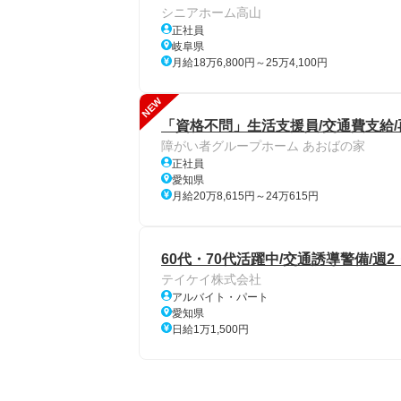
シニアホーム高山
正社員
岐阜県
月給18万6,800円～25万4,100円
NEW
「資格不問」生活支援員/交通費支給/
障がい者グループホーム あおばの家
正社員
愛知県
月給20万8,615円～24万615円
60代・70代活躍中/交通誘導警備/週
テイケイ株式会社
アルバイト・パート
愛知県
日給1万1,500円