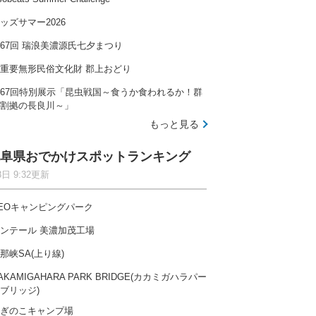
ッズサマー2026
67回 瑞浪美濃源氏七夕まつり
重要無形民俗文化財 郡上おどり
67回特別展示「昆虫戦国～食うか食われるか！群
割拠の長良川～」
もっと見る
阜県おでかけスポットランキング
8日 9:32更新
EOキャンピングパーク
ンテール 美濃加茂工場
那峡SA(上り線)
AKAMIGAHARA PARK BRIDGE(カカミガハラパー
ブリッジ)
ぎのこキャンプ場