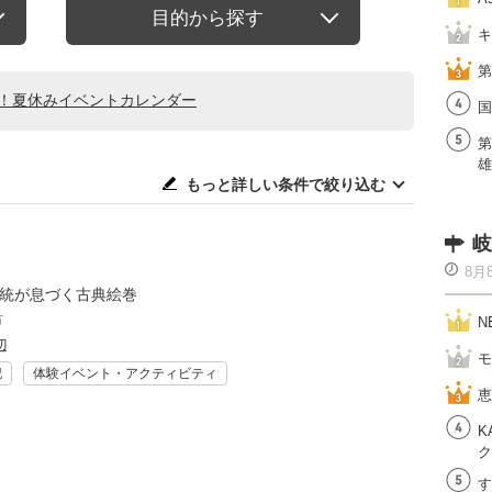
目的から探す
キ
第
る！夏休みイベントカレンダー
国
第
雄
もっと詳しい条件で絞り込む
岐
8月
伝統が息づく古典絵巻
市
N
辺
モ
記
体験イベント・アクティビティ
恵
K
ク
す