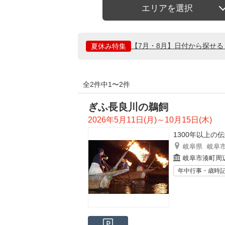
エリアを選択
【7月・8月】日付から探せ
夏休み特集
全2件中1〜2件
ぎふ長良川の鵜飼
2026年5月11日(月)～10月15日(木)
1300年以上の
岐阜県
岐阜
岐阜市湊町周
年中行事・歳時