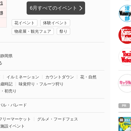
21
6月すべてのイベント
28
花イベント
体験イベント
物産展・観光フェア
祭り
静岡県
る
葉
イルミネーション
カウントダウン
花・自然
・歳時記
味覚狩り・フルーツ狩り
袋・初売り
バル・パレード
フリーマーケット
グルメ・フードフェス
業施設イベント