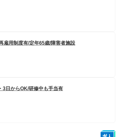
再雇用制度有/定年65歳/障害者施設
2・3日からOK/研修中も手当有