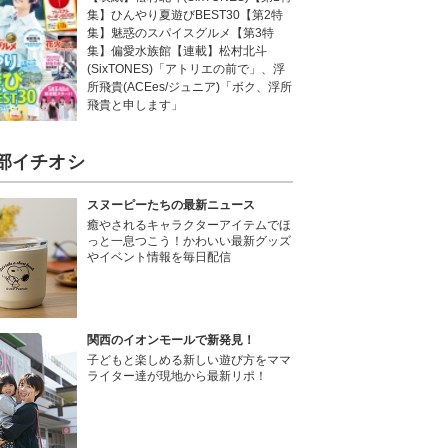
集】ひんやり夏遊びBEST30【第2特
集】魅惑のスパイスグルメ【第3特
集】偏愛水族館【連載】松村北斗
(SixTONES)「アトリエの前で」、浮
所飛貴(ACEes/ジュニア)「ボク、浮所
飛貴と申します」
部イチオシ
スヌーピーたちの最新ニュース
癒やされるキャラクターアイテムでほ
っと一息つこう！かわいい最新グッズ
やイベント情報を毎日配信
関西のイオンモールで新発見！
子どもと楽しめる新しい遊び方をママ
ライター達が現地から最新リポ！