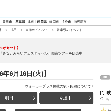
豊田市
三重県
津市
静岡県
静岡市
浜松市
御殿場市
月
16日
東海のイベント
岐阜県のイベント
ルがセット】
「みなとみらいフェスティバル」鑑賞ツアーを販売中
年6月16日(火)】
ウォーカープラス掲載の駅・路線について
岐
明日
今週末
8月
A