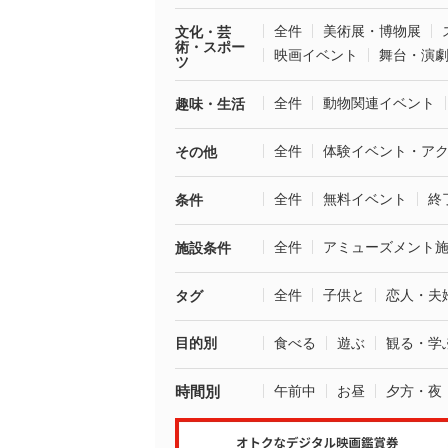
全件
美術展・博物展
文化・芸
術・スポー
映画イベント
舞台・演
ツ
全件
動物関連イベント
趣味・生活
全件
体験イベント・ア
その他
全件
無料イベント
終
条件
全件
アミューズメント
施設条件
全件
子供と
恋人・夫
タグ
目的別
食べる
遊ぶ
観る・学
時間別
午前中
お昼
夕方・夜