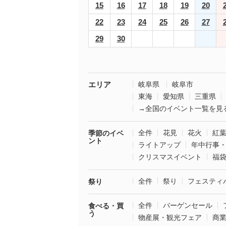
15
16
17
18
19
20
22
23
24
25
26
27
29
30
エリア
岐阜県
岐阜市
東海
愛知県
三重県
→全国のイベント一覧を見
全件
花見
花火
紅
季節のイベ
ント
ライトアップ
年中行事
クリスマスイベント
福
全件
祭り
フェスティ
祭り
全件
バーゲンセール
食べる・買
う
物産展・観光フェア
商