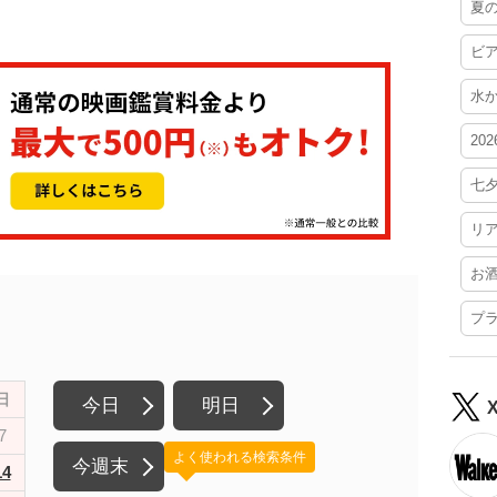
夏
ビ
水
20
七
リ
お
プ
日
今日
明日
7
よく使われる検索条件
今週末
14