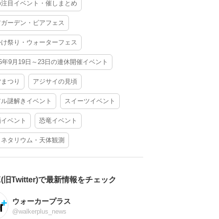
の注目イベント・催しまとめ
アガーデン・ビアフェス
かけ祭り・ウォーターフェス
26年9月19日～23日の連休開催イベント
夕まつり
アジサイの見頃
アル謎解きイベント
スイーツイベント
酒イベント
恐竜イベント
ラネタリウム・天体観測
X(旧Twitter)で最新情報をチェック
ウォーカープラス
@walkerplus_news