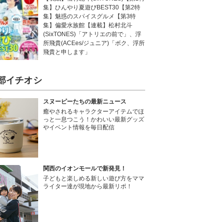
集】ひんやり夏遊びBEST30【第2特
集】魅惑のスパイスグルメ【第3特
集】偏愛水族館【連載】松村北斗
(SixTONES)「アトリエの前で」、浮
所飛貴(ACEes/ジュニア)「ボク、浮所
飛貴と申します」
部イチオシ
スヌーピーたちの最新ニュース
癒やされるキャラクターアイテムでほ
っと一息つこう！かわいい最新グッズ
やイベント情報を毎日配信
関西のイオンモールで新発見！
子どもと楽しめる新しい遊び方をママ
ライター達が現地から最新リポ！