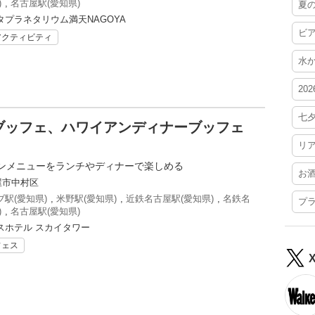
)
,
名古屋駅(愛知県)
夏
プラネタリウム満天NAGOYA
ビ
アクティビティ
水
20
七
ブッフェ、ハワイアンディナーブッフェ
リ
ンメニューをランチやディナーで楽しめる
お
屋市中村区
駅(愛知県)
,
米野駅(愛知県)
,
近鉄名古屋駅(愛知県)
,
名鉄名
プ
)
,
名古屋駅(愛知県)
スホテル スカイタワー
フェス