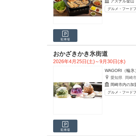
アスナル金山
グルメ・フード
駐車場
おかざきかき氷街道
2026年4月25日(土)～9月30日(水)
WAGORI（輪氷
愛知県
岡崎
岡崎市内の加
グルメ・フード
駐車場