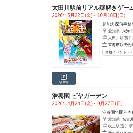
太田川駅前リアル謎解きゲー
2026年5月22日(金)～10月18日(日)
超能力探偵事務
愛知県
東海
太田川駅(愛知
東海市観光物
体験イベント・
駐車場
浩養園 ビヤガーデン
2026年4月24日(金)～9月27日(日)
浩養園で開催さ
愛知県
名古
吹上駅(愛知県
サッポロビー