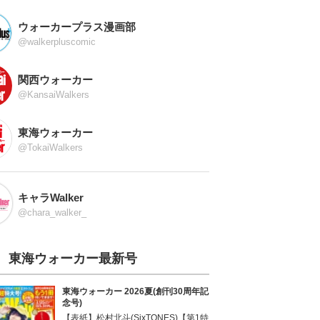
ウォーカープラス漫画部
@walkerpluscomic
関西ウォーカー
@KansaiWalkers
東海ウォーカー
@TokaiWalkers
キャラWalker
@chara_walker_
東海ウォーカー最新号
東海ウォーカー 2026夏(創刊30周年記
念号)
【表紙】松村北斗(SixTONES)【第1特