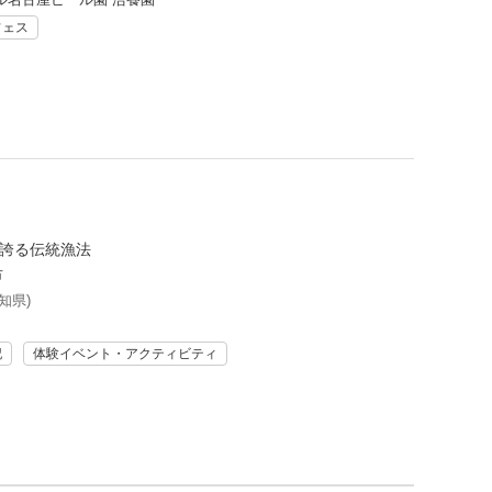
フェス
を誇る伝統漁法
市
知県)
記
体験イベント・アクティビティ