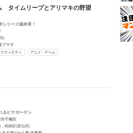
ム タイムリープとアリマキの野望
所シリーズ最終章！
市
県)
産プラザ
アクティビティ
アニメ・ゲーム
れるビヤガーデン
屋市千種区
)
,
鶴舞駅(愛知県)
ル名古屋ビール園 浩養園