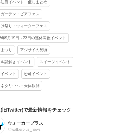
の注目イベント・催しまとめ
アガーデン・ビアフェス
かけ祭り・ウォーターフェス
26年9月19日～23日の連休開催イベント
夕まつり
アジサイの見頃
アル謎解きイベント
スイーツイベント
酒イベント
恐竜イベント
ラネタリウム・天体観測
X(旧Twitter)で最新情報をチェック
ウォーカープラス
@walkerplus_news