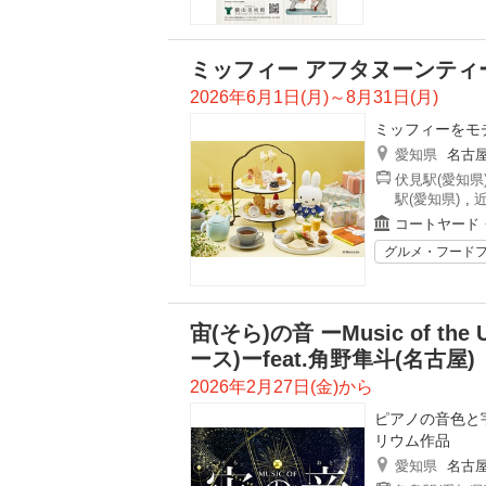
ミッフィー アフタヌーンティ
2026年6月1日(月)～8月31日(月)
ミッフィーをモ
愛知県
名古
伏見駅(愛知県
駅(愛知県)
,
コートヤード
グルメ・フード
宙(そら)の音 ーMusic of th
ース)ーfeat.角野隼斗(名古屋)
2026年2月27日(金)から
ピアノの音色と
リウム作品
愛知県
名古