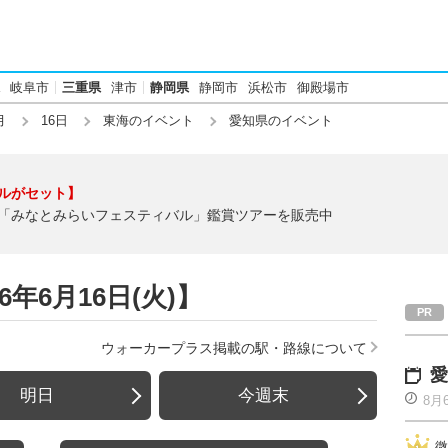
岐阜市
三重県
津市
静岡県
静岡市
浜松市
御殿場市
月
16日
東海のイベント
愛知県のイベント
ルがセット】
「みなとみらいフェスティバル」鑑賞ツアーを販売中
年6月16日(火)】
ウォーカープラス掲載の駅・路線について
愛
明日
今週末
8月
微