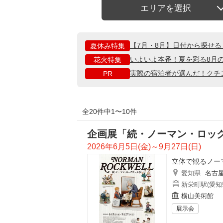
エリアを選択
【7月・8月】日付から探せ
夏休み特集
いよいよ本番！夏を彩る8月
花火特集
実際の宿泊者が選んだ！クチ
PR
全20件中1〜10件
企画展「続・ノーマン・ロッ
2026年6月5日(金)～9月27日(日)
立体で観るノー
愛知県
名古
新栄町駅(愛知
横山美術館
展示会