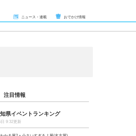
ニュース・連載
おでかけ情報
注目情報
知県イベントランキング
6日 9:32更新
わかる展2＋小さいすぎるよ展(名古屋)