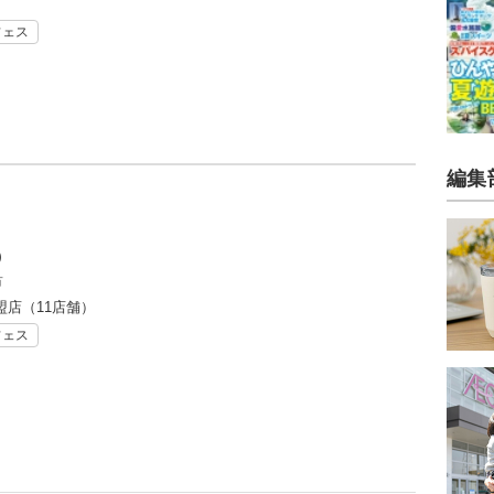
フェス
編集
）
市
盟店（11店舗）
フェス