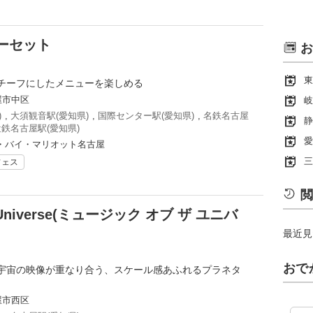
ーセット
お
東
チーフにしたメニューを楽しめる
屋市中区
岐
)
,
大須観音駅(愛知県)
,
国際センター駅(愛知県)
,
名鉄名古屋
静
近鉄名古屋駅(愛知県)
愛
・バイ・マリオット名古屋
三
フェス
閲
e Universe(ミュージック オブ ザ ユニバ
最近見
おで
宇宙の映像が重なり合う、スケール感あふれるプラネタ
屋市西区