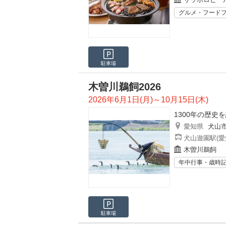
グルメ・フード
駐車場
木曽川鵜飼2026
2026年6月1日(月)～10月15日(木)
1300年の歴史
愛知県
犬山
犬山遊園駅(愛
木曽川鵜飼
年中行事・歳時
駐車場