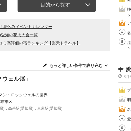
目的から探す
N
タ
ア
る！夏休みイベントカレンダー
名
の愛知の花火大会一覧
流
コミ高評価の宿ランキング【楽天トラベル】
ャ
もっと詳しい条件で絞り込む
愛
8月
クウェル展」
ブ
マン・ロックウェルの世界
明
屋市東区
県)
,
高岳駅(愛知県)
,
車道駅(愛知県)
名
愛
コ