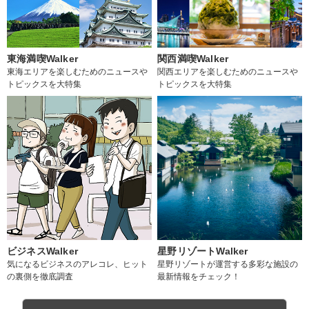
東海満喫Walker
関西満喫Walker
東海エリアを楽しむためのニュースや
関西エリアを楽しむためのニュースや
トピックスを大特集
トピックスを大特集
ビジネスWalker
星野リゾートWalker
気になるビジネスのアレコレ、ヒット
星野リゾートが運営する多彩な施設の
の裏側を徹底調査
最新情報をチェック！