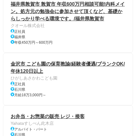
福井県敦賀市 敦賀市 年収600万円相談可能!内科メイ
ン。処方元の勉強会に参加させて頂くなど、基礎か
らしっかり学べる環境です。/福井県敦賀市
クオール株式会社
正社員
福井県
年収450万円～600万円
金沢市 こども園の保育教諭/経験者優遇/ブランクOK/
年休120日以上
ひがしあさかわこども園
正社員
石川県
月給18万3,000円～
お弁当・お惣菜の販売 レジ・接客
Yahataすしべん此木店
アルバイト・パート
石川県