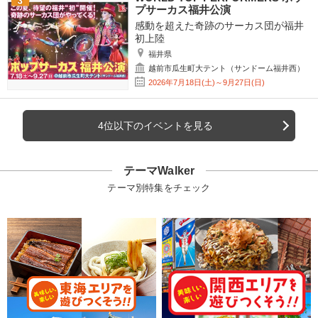
プサーカス福井公演
感動を超えた奇跡のサーカス団が福井
初上陸
福井県
越前市瓜生町大テント（サンドーム福井西）
2026年7月18日(土)～9月27日(日)
4位以下のイベントを見る
テーマWalker
テーマ別特集をチェック