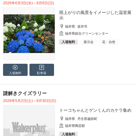
2026年6月3日(水)～9月6日(日)
雨上がりの風景をイメージした温室展
示
福井県
坂井市
福井県総合グリーンセンター
入場無料
展示会
花・自然
入場無料
駐車場
謎解きクイズラリー
2026年5月2日(土)～8月30日(日)
トーコちゃんとゲンくんのカケラ集め
福井県
丹生郡越前町
福井県陶芸館
入場無料