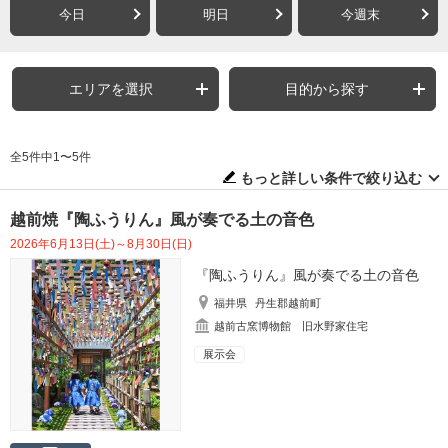
今日
明日
今週末
エリアを選択
目的から探す
全5件中1〜5件
もっと詳しい条件で絞り込む
越前焼『陶ふうりん』風が奏でる土の音色
2026年6月13日(土)～8月30日(日)
『陶ふうりん』風が奏でる土の音色
福井県
丹生郡越前町
越前古窯博物館 旧水野家住宅
展示会