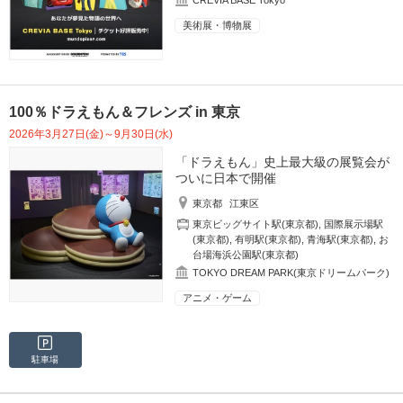
CREVIA BASE Tokyo
美術展・博物展
100％ドラえもん＆フレンズ in 東京
2026年3月27日(金)～9月30日(水)
「ドラえもん」史上最大級の展覧会が
ついに日本で開催
東京都
江東区
東京ビッグサイト駅(東京都)
,
国際展示場駅
(東京都)
,
有明駅(東京都)
,
青海駅(東京都)
,
お
台場海浜公園駅(東京都)
TOKYO DREAM PARK(東京ドリームパーク)
アニメ・ゲーム
駐車場