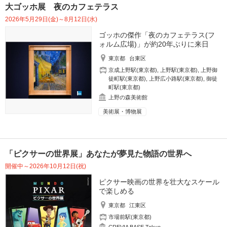
大ゴッホ展 夜のカフェテラス
2026年5月29日(金)～8月12日(水)
ゴッホの傑作「夜のカフェテラス(フ
ォルム広場)」が約20年ぶりに来日
東京都
台東区
京成上野駅(東京都)
,
上野駅(東京都)
,
上野御
徒町駅(東京都)
,
上野広小路駅(東京都)
,
御徒
町駅(東京都)
上野の森美術館
美術展・博物展
「ピクサーの世界展」あなたが夢見た物語の世界へ
開催中～2026年10月12日(祝)
ピクサー映画の世界を壮大なスケール
で楽しめる
東京都
江東区
市場前駅(東京都)