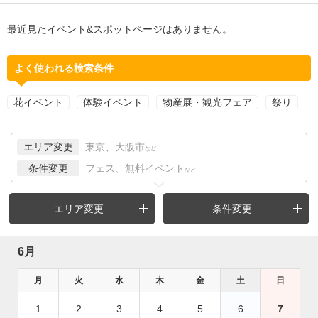
最近見たイベント&スポットページはありません。
よく使われる検索条件
花イベント
体験イベント
物産展・観光フェア
祭り
エリア変更
東京、大阪市
など
条件変更
フェス、無料イベント
など
エリア変更
条件変更
6月
月
火
水
木
金
土
日
1
2
3
4
5
6
7