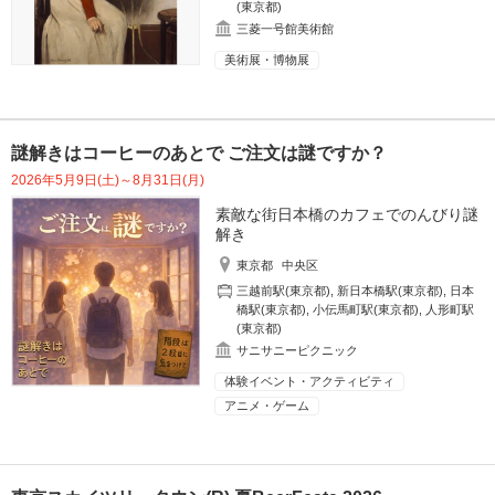
(東京都)
三菱一号館美術館
美術展・博物展
謎解きはコーヒーのあとで ご注文は謎ですか？
2026年5月9日(土)～8月31日(月)
素敵な街日本橋のカフェでのんびり謎
解き
東京都
中央区
三越前駅(東京都)
,
新日本橋駅(東京都)
,
日本
橋駅(東京都)
,
小伝馬町駅(東京都)
,
人形町駅
(東京都)
サニサニーピクニック
体験イベント・アクティビティ
アニメ・ゲーム