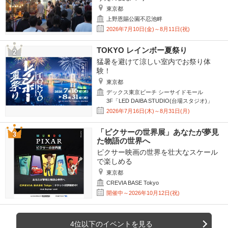
東京都
上野恩賜公園不忍池畔
2026年7月10日(金)～8月11日(祝)
TOKYO レインボー夏祭り
猛暑を避けて涼しい室内でお祭り体
験！
東京都
デックス東京ビーチ シーサイドモール
3F「LED DAIBA STUDIO(台場スタジオ)」
2026年7月16日(木)～8月31日(月)
「ピクサーの世界展」あなたが夢見
た物語の世界へ
ピクサー映画の世界を壮大なスケール
で楽しめる
東京都
CREVIA BASE Tokyo
開催中～2026年10月12日(祝)
4位以下のイベントを見る