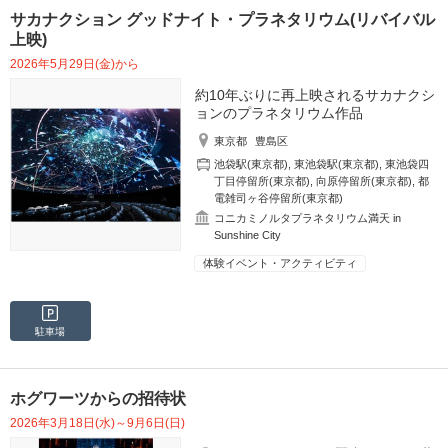
サカナクション グッドナイト・プラネタリウム(リバイバル
上映)
2026年5月29日(金)から
約10年ぶりに再上映されるサカナクシ
ョンのプラネタリウム作品
東京都
豊島区
池袋駅(東京都)
,
東池袋駅(東京都)
,
東池袋四
丁目停留所(東京都)
,
向原停留所(東京都)
,
都
電雑司ヶ谷停留所(東京都)
コニカミノルタプラネタリウム満天 in
Sunshine City
体験イベント・アクティビティ
駐車場
ホグワーツからの招待状
2026年3月18日(水)～9月6日(日)