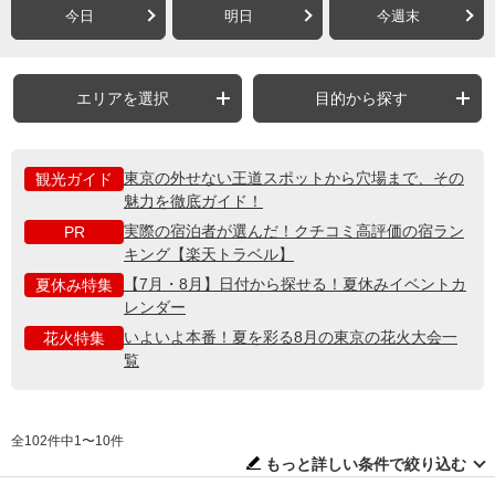
今日
明日
今週末
エリアを選択
目的から探す
東京の外せない王道スポットから穴場まで、その
観光ガイド
魅力を徹底ガイド！
実際の宿泊者が選んだ！クチコミ高評価の宿ラン
PR
キング【楽天トラベル】
【7月・8月】日付から探せる！夏休みイベントカ
夏休み特集
レンダー
いよいよ本番！夏を彩る8月の東京の花火大会一
花火特集
覧
全102件中1〜10件
もっと詳しい条件で絞り込む