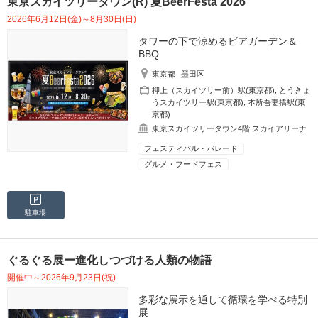
東京スカイツリータウン(R) 夏BeerFesta 2026
2026年6月12日(金)～8月30日(日)
タワーの下で涼めるビアガーデン＆
BBQ
東京都
墨田区
押上（スカイツリー前）駅(東京都)
,
とうきょ
うスカイツリー駅(東京都)
,
本所吾妻橋駅(東
京都)
東京スカイツリータウン4階 スカイアリーナ
フェスティバル・パレード
グルメ・フードフェス
駐車場
ぐるぐる展ー進化しつづける人類の物語
開催中～2026年9月23日(祝)
多彩な展示を通して循環を学べる特別
展