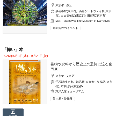
東京都
港区
泉岳寺駅(東京都)
,
高輪ゲートウェイ駅(東京
都)
,
白金高輪駅(東京都)
,
田町駅(東京都)
MoN Takanawa: The Museum of Narratives
商業施設のイベント
「怖い」本
2026年6月3日(水)～9月23日(祝)
書物や資料から歴史上の恐怖に迫る企
画展
東京都
文京区
千石駅(東京都)
,
駒込駅(東京都)
,
巣鴨駅(東京
都)
,
本駒込駅(東京都)
東洋文庫ミュージアム
美術展・博物展