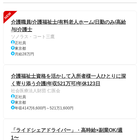
NEW
介護職員/介護福祉士/有料老人ホーム/日勤のみ/高給
与/介護士
ソノラス・コート三鷹
正社員
東京都
月給28万円
介護福祉士資格を活かして入所者様一人ひとりに深
く寄り添う介護/年収521万可/年休123日
社会医療法人財団 仁医会
正社員
東京都
年収414万6,600円～521万1,600円
「ライドシェアドライバー」・高時給×副業OK/週
1〜