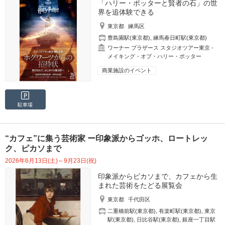
「ハリー・ポッターと賢者の石」の世
界を追体験できる
東京都
練馬区
豊島園駅(東京都)
,
練馬春日町駅(東京都)
ワーナー ブラザース スタジオツアー東京 ‐
メイキング・オブ・ハリー・ポッター
商業施設のイベント
駐車場
“カフェ”に集う芸術家 ー印象派からゴッホ、ロートレッ
ク、ピカソまで
2026年6月13日(土)～9月23日(祝)
印象派からピカソまで、カフェから生
まれた芸術をたどる展覧会
東京都
千代田区
二重橋前駅(東京都)
,
有楽町駅(東京都)
,
東京
駅(東京都)
,
日比谷駅(東京都)
,
銀座一丁目駅