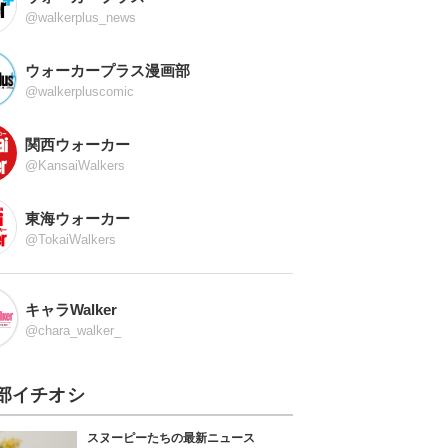
@walkerplus_news
ウォーカープラス漫画部
@walkerpluscomic
関西ウォーカー
@KansaiWalkers
東海ウォーカー
@TokaiWalkers
キャラWalker
@chara_walker_
部イチオシ
スヌーピーたちの最新ニュース