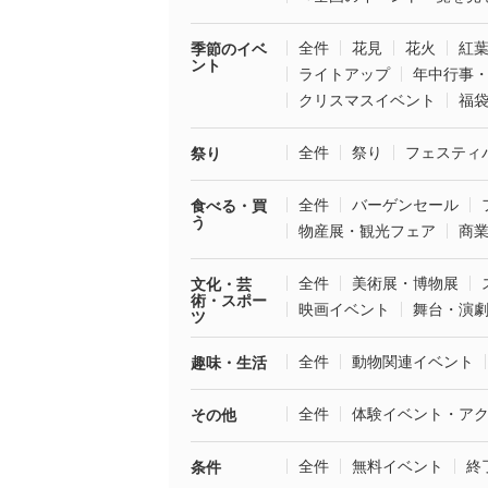
全件
花見
花火
紅
季節のイベ
ント
ライトアップ
年中行事
クリスマスイベント
福
全件
祭り
フェスティ
祭り
全件
バーゲンセール
食べる・買
う
物産展・観光フェア
商
全件
美術展・博物展
文化・芸
術・スポー
映画イベント
舞台・演
ツ
全件
動物関連イベント
趣味・生活
全件
体験イベント・ア
その他
全件
無料イベント
終
条件