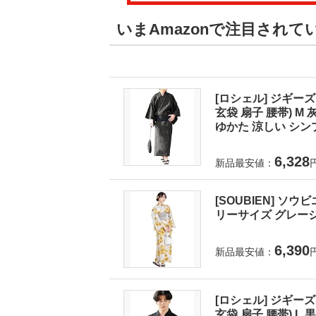
いまAmazonで注目されて
[ロシェル] ジギーズ
玄袋 扇子 腰帯) 
ゆかた 涼しい シンプ
6,328
新品最安値：
[SOUBIEN] ソウ
リーサイズ グレージュに
6,390
新品最安値：
[ロシェル] ジギーズ
玄袋 扇子 腰帯) 