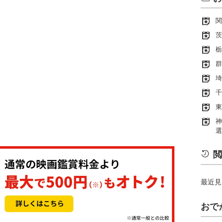
関
茨
栃
群
埼
千
東
神
選
閲
最近見
おで