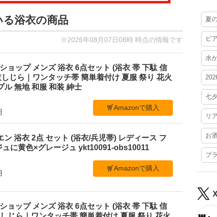
いる浴衣の商品
夏
ビ
※2026年08月07日08時 時点の情報です
水
ショップ メンズ 浴衣 6点セット (浴衣 帯 下駄 信
M 灰しじら｜ワンタッチ帯 簡単着付け 夏服 祭り 花火
20
ル 無地 和服 和装 紳士
七
Amazonで購入
円
リ
お
ビエン 浴衣 2点 セット (浴衣/兵児帯) レディース フ
黄色×グレージュ ykt10091-obs10011
プ
Amazonで購入
円
ショップ メンズ 浴衣 6点セット (浴衣 帯 下駄 信
L 黒しじら｜ワンタッチ帯 簡単着付け 夏服 祭り 花火