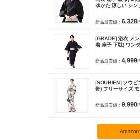
ゆかた 涼しい シンプ
6,328
新品最安値：
[GRADE] 浴衣 
着 扇子 下駄) ワンタ
4,999
新品最安値：
[SOUBIEN] ソウ
帯) フリーサイズ モダ
9,990
新品最安値：
Amaz