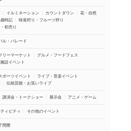
葉
イルミネーション
カウントダウン
花・自然
・歳時記
味覚狩り・フルーツ狩り
袋・初売り
バル・パレード
フリーマーケット
グルメ・フードフェス
業施設イベント
スポーツイベント
ライブ・音楽イベント
劇
伝統芸能・お笑いライブ
講演会・トークショー
展示会
アニメ・ゲーム
クティビティ
その他のイベント
了間際