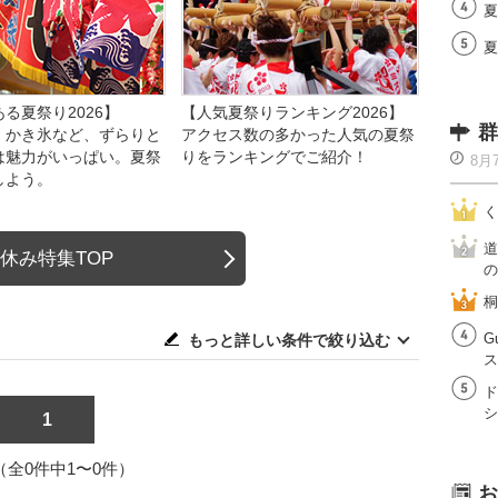
夏
夏
る夏祭り2026】
【人気夏祭りランキング2026】
群
、かき氷など、ずらりと
アクセス数の多かった人気の夏祭
は魅力がいっぱい。夏祭
りをランキングでご紹介！
8月
しよう。
く
道
休み特集TOP
の
桐
G
もっと詳しい条件で絞り込む
ス
ド
シ
1
1（全0件中1〜0件）
お