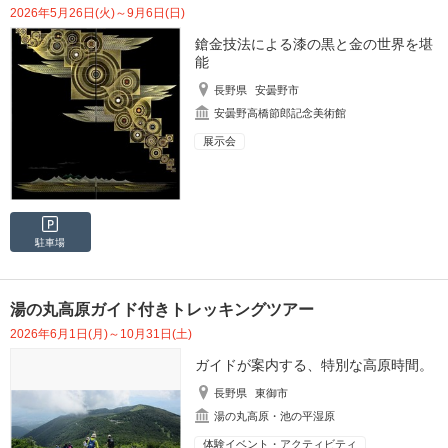
2026年5月26日(火)～9月6日(日)
鎗金技法による漆の黒と金の世界を堪
能
長野県
安曇野市
安曇野高橋節郎記念美術館
展示会
駐車場
湯の丸高原ガイド付きトレッキングツアー
2026年6月1日(月)～10月31日(土)
ガイドが案内する、特別な高原時間。
長野県
東御市
湯の丸高原・池の平湿原
体験イベント・アクティビティ