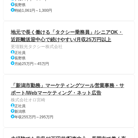
長野県
時給1,061円～1,300円
地元で長く働ける「タクシー乗務員」/シニアOK・
近距離送迎中心で続けやすい/月収25万円以上
更埴観光タクシー株式会社
正社員
長野県
月給25万円～45万円
「新潟市勤務」マーケティングツール営業事務・サ
ポート/Webマーケティング・ネット広告
株式会社オロ宮崎
正社員
新潟県
年収255万円～295万円