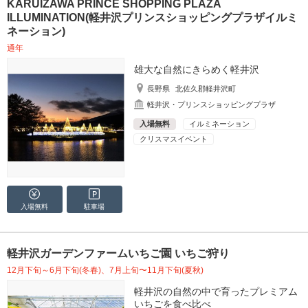
KARUIZAWA PRINCE SHOPPING PLAZA
ILLUMINATION(軽井沢プリンスショッピングプラザイルミ
ネーション)
通年
雄大な自然にきらめく軽井沢
長野県
北佐久郡軽井沢町
軽井沢・プリンスショッピングプラザ
入場無料
イルミネーション
クリスマスイベント
入場無料
駐車場
軽井沢ガーデンファームいちご園 いちご狩り
12月下旬～6月下旬(冬春)、7月上旬〜11月下旬(夏秋)
軽井沢の自然の中で育ったプレミアム
いちごを食べ比べ