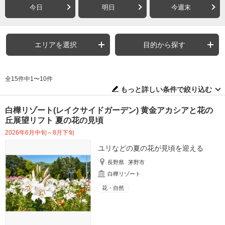
今日
明日
今週末
エリアを選択
目的から探す
全15件中1〜10件
もっと詳しい条件で絞り込む
白樺リゾート(レイクサイドガーデン) 黄金アカシアと花の
丘展望リフト 夏の花の見頃
2026年6月中旬～8月下旬
ユリなどの夏の花が見頃を迎える
長野県
茅野市
白樺リゾート
花・自然