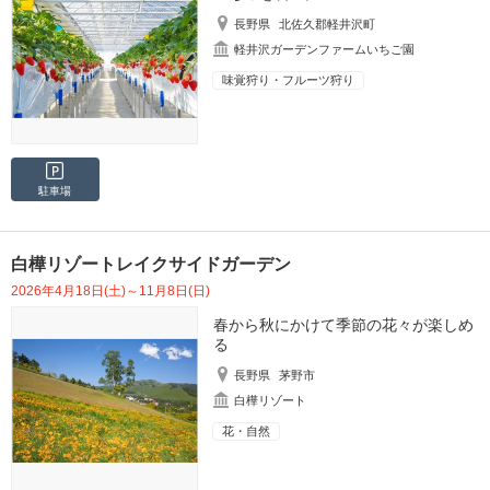
長野県
北佐久郡軽井沢町
軽井沢ガーデンファームいちご園
味覚狩り・フルーツ狩り
駐車場
白樺リゾートレイクサイドガーデン
2026年4月18日(土)～11月8日(日)
春から秋にかけて季節の花々が楽しめ
る
長野県
茅野市
白樺リゾート
花・自然