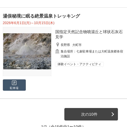
湯俣秘境に眠る絶景温泉トレッキング
2026年6月1日(月)～10月15日(木)
国指定天然記念物噴湯丘と球状石灰石
見学
長野県
大町市
集合場所：七倉駐車場または大町温泉郷各宿
泊施設
体験イベント・アクティビティ
駐車場
次の10件
1/2
（全15件中1〜10件）