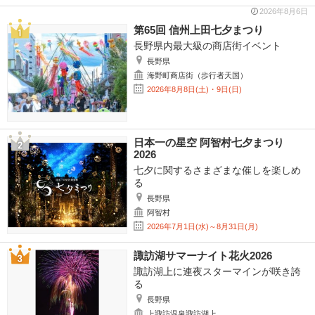
2026年8月6日
第65回 信州上田七夕まつり
長野県内最大級の商店街イベント
長野県
海野町商店街（歩行者天国）
2026年8月8日(土)・9日(日)
日本一の星空 阿智村七夕まつり
2026
七夕に関するさまざまな催しを楽しめ
る
長野県
阿智村
2026年7月1日(水)～8月31日(月)
諏訪湖サマーナイト花火2026
諏訪湖上に連夜スターマインが咲き誇
る
長野県
上諏訪温泉諏訪湖上