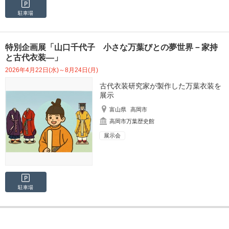
駐車場
特別企画展「山口千代子 小さな万葉びとの夢世界－家持
と古代衣装―」
2026年4月22日(水)～8月24日(月)
古代衣装研究家が製作した万葉衣装を
展示
富山県
高岡市
高岡市万葉歴史館
展示会
駐車場