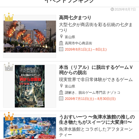
イベントランキング
2026年8月7日
高岡七夕まつり
大型七夕が商店街を彩る伝統の七夕ま
つり
富山県
高岡市中心商店街
2026年8月1日(土)～8日(土)
本当（リアル）に脱出するゲームＶ
祠からの脱出
現実世界で非日常体験ができるゲーム
富山県
謎解き、脱出ゲーム専門店 ナゾトコ
2026年7月11日(土)～8月30日(日)
うおすいーつ 〜魚津水族館の推しの
生き物たちがスイーツに大変身!!〜
魚津水族館とコラボしたアフタヌーン
ティー