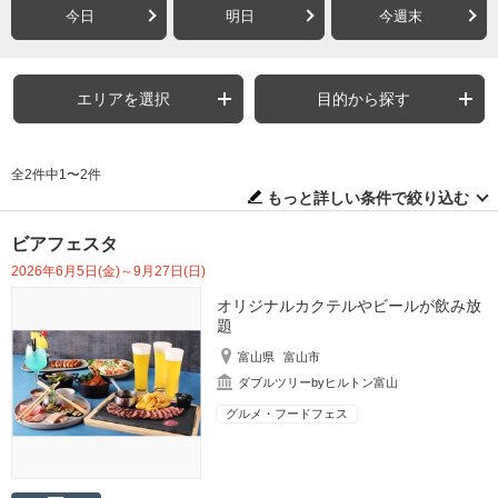
今日
明日
今週末
エリアを選択
目的から探す
全2件中1〜2件
もっと詳しい条件で絞り込む
ビアフェスタ
2026年6月5日(金)～9月27日(日)
オリジナルカクテルやビールが飲み放
題
富山県
富山市
ダブルツリーbyヒルトン富山
グルメ・フードフェス