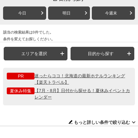
今日
明日
今週末
該当の検索結果は0件でした。
条件を変えてお探しください。
エリアを選択
目的から探す
迷ったらココ！北海道の最新ホテルランキング
PR
【楽天トラベル】
【7月・8月】日付から探せる！夏休みイベントカ
夏休み特集
レンダー
もっと詳しい条件で絞り込む