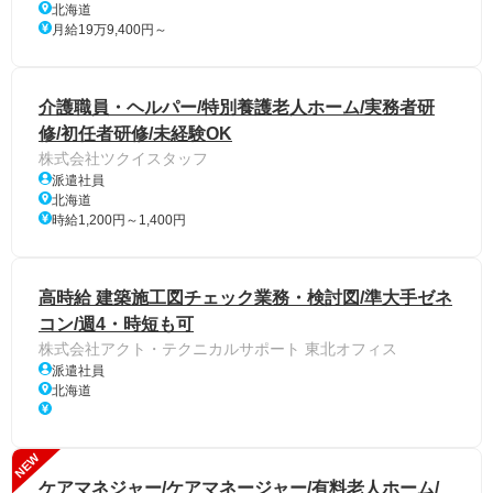
北海道
月給19万9,400円～
介護職員・ヘルパー/特別養護老人ホーム/実務者研
修/初任者研修/未経験OK
株式会社ツクイスタッフ
派遣社員
北海道
時給1,200円～1,400円
高時給 建築施工図チェック業務・検討図/準大手ゼネ
コン/週4・時短も可
株式会社アクト・テクニカルサポート 東北オフィス
派遣社員
北海道
NEW
ケアマネジャー/ケアマネージャー/有料老人ホーム/