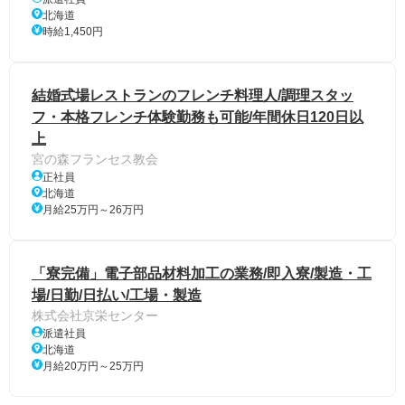
北海道
時給1,450円
結婚式場レストランのフレンチ料理人/調理スタッ
フ・本格フレンチ体験勤務も可能/年間休日120日以
上
宮の森フランセス教会
正社員
北海道
月給25万円～26万円
「寮完備」電子部品材料加工の業務/即入寮/製造・工
場/日勤/日払い/工場・製造
株式会社京栄センター
派遣社員
北海道
月給20万円～25万円