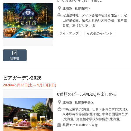
灯りが紡ぐ湯けむり散歩
北海道
札幌市南区
定山渓神社（メイン会場※宿泊者限定）、定
山源泉公園、足のふれあい太郎の湯、岩戸観
音堂、湯けむり坂、他
ライトアップ
その他のイベント
駐車場
ビアガーデン2026
2026年6月13日(土)～9月13日(日)
8種類のビールやBBQを楽しめる
北海道
札幌市中央区
中島公園駅(北海道)
,
山鼻９条停留所(北海道)
,
東本願寺前停留所(北海道)
,
中島公園通停留所
(北海道)
,
資生館小学校前停留所(北海道)
札幌エクセルホテル東急