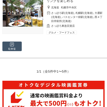
リンクを楽しめる
北海道
札幌市中央区
さっぽろ駅(北海道)
,
札幌駅(北海道)
,
大通駅
(北海道)
,
バスセンター前駅(北海道)
,
西４丁
目停留所(北海道)
さっぽろ東急百貨店
グルメ・フードフェス
駐車場
1/1
（全5件中1〜5件）