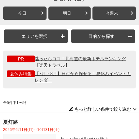
今日
明日
今週末
エリアを選択
目的から探す
迷ったらココ！北海道の最新ホテルランキング
PR
【楽天トラベル】
【7月・8月】日付から探せる！夏休みイベントカ
夏休み特集
レンダー
全5件中1〜5件
もっと詳しい条件で絞り込む
夏灯路
2026年6月1日(月)～10月31日(土)