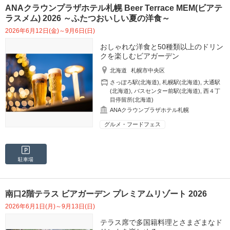
ANAクラウンプラザホテル札幌 Beer Terrace MEM(ビアテ
ラスメム) 2026 ～ふたつおいしい夏の洋食～
2026年6月12日(金)～9月6日(日)
おしゃれな洋食と50種類以上のドリン
クを楽しむビアガーデン
北海道
札幌市中央区
さっぽろ駅(北海道)
,
札幌駅(北海道)
,
大通駅
(北海道)
,
バスセンター前駅(北海道)
,
西４丁
目停留所(北海道)
ANAクラウンプラザホテル札幌
グルメ・フードフェス
駐車場
南口2階テラス ビアガーデン プレミアムリゾート 2026
2026年6月1日(月)～9月13日(日)
テラス席で多国籍料理とさまざまなド