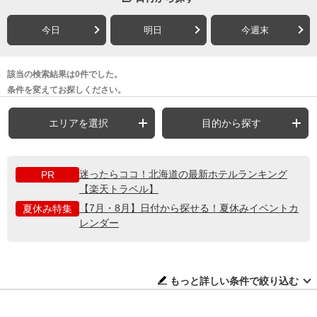
今日
明日
今週末
該当の検索結果は0件でした。
条件を変えてお探しください。
エリアを選択
目的から探す
迷ったらココ！北海道の最新ホテルランキング
PR
【楽天トラベル】
【7月・8月】日付から探せる！夏休みイベントカ
夏休み特集
レンダー
もっと詳しい条件で絞り込む