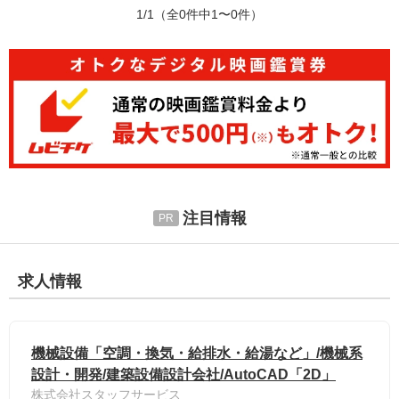
1/1
（全0件中1〜0件）
注目情報
求人情報
機械設備「空調・換気・給排水・給湯など」/機械系
設計・開発/建築設備設計会社/AutoCAD「2D」
株式会社スタッフサービス