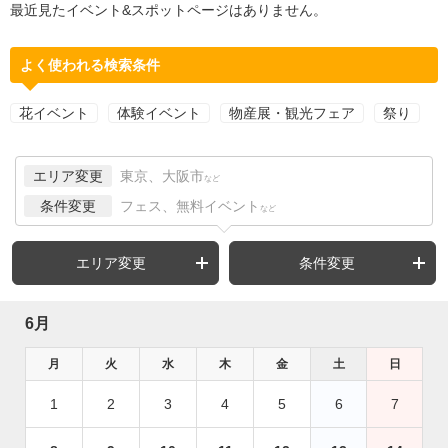
最近見たイベント&スポットページはありません。
よく使われる検索条件
花イベント
体験イベント
物産展・観光フェア
祭り
エリア変更
東京、大阪市
など
条件変更
フェス、無料イベント
など
エリア変更
条件変更
6月
月
火
水
木
金
土
日
1
2
3
4
5
6
7