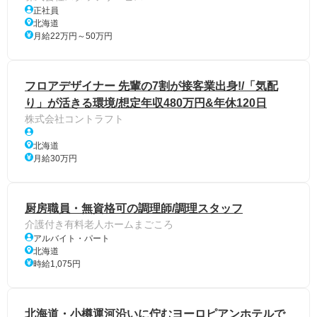
正社員
北海道
月給22万円～50万円
フロアデザイナー 先輩の7割が接客業出身!/「気配
り」が活きる環境/想定年収480万円&年休120日
株式会社コントラフト
北海道
月給30万円
厨房職員・無資格可の調理師/調理スタッフ
介護付き有料老人ホームまごころ
アルバイト・パート
北海道
時給1,075円
北海道・小樽運河沿いに佇むヨーロピアンホテルで