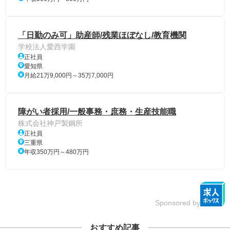
「日勤のみ可」助産師/残業ほぼなし/教育機関
学校法人愛西学園
正社員
愛知県
月給21万9,000円～35万7,000円
障がい者採用/一般事務・庶務・生産技能職
株式会社神戸製鋼所
正社員
三重県
年収350万円～480万円
Sponsored by
おすすめ記事