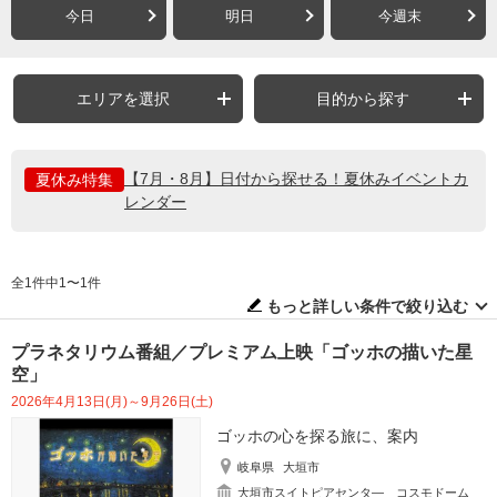
今日
明日
今週末
エリアを選択
目的から探す
【7月・8月】日付から探せる！夏休みイベントカ
夏休み特集
レンダー
全1件中1〜1件
もっと詳しい条件で絞り込む
プラネタリウム番組／プレミアム上映「ゴッホの描いた星
空」
2026年4月13日(月)～9月26日(土)
ゴッホの心を探る旅に、案内
岐阜県
大垣市
大垣市スイトピアセンタ― コスモドーム