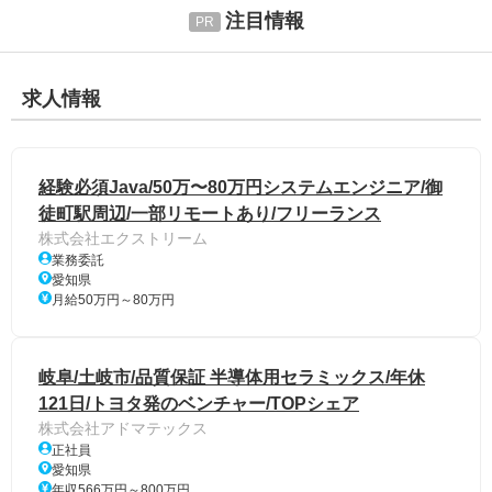
注目情報
求人情報
経験必須Java/50万〜80万円システムエンジニア/御
徒町駅周辺/一部リモートあり/フリーランス
株式会社エクストリーム
業務委託
愛知県
月給50万円～80万円
岐阜/土岐市/品質保証 半導体用セラミックス/年休
121日/トヨタ発のベンチャー/TOPシェア
株式会社アドマテックス
正社員
愛知県
年収566万円～800万円