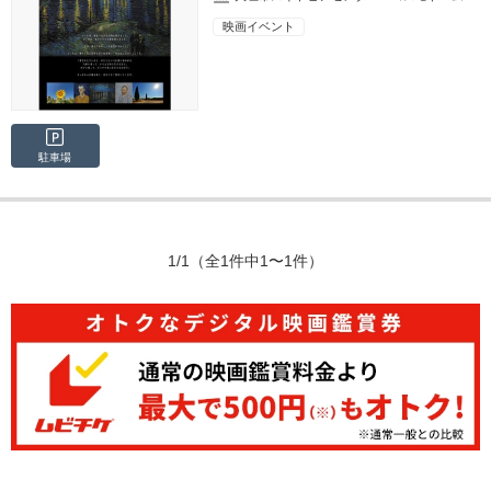
映画イベント
駐車場
1/1
（全1件中1〜1件）