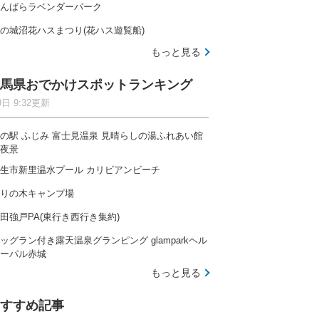
んばらラベンダーパーク
の城沼花ハスまつり(花ハス遊覧船)
もっと見る
馬県おでかけスポットランキング
9日 9:32更新
の駅 ふじみ 富士見温泉 見晴らしの湯ふれあい館
夜景
生市新里温水プール カリビアンビーチ
りの木キャンプ場
田強戸PA(東行き西行き集約)
ッグラン付き露天温泉グランピング glamparkヘル
ーパル赤城
もっと見る
すすめ記事