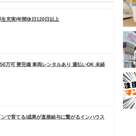
生充実/年間休日120日以上
50万可 寮完備 車両レンタルあり 週払いOK 未経
ンで育てる/成果が直接給与に繋がるインハウス