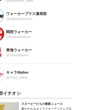
@walkerplus_news
ウォーカープラス漫画部
@walkerpluscomic
関西ウォーカー
@KansaiWalkers
東海ウォーカー
@TokaiWalkers
キャラWalker
@chara_walker_
部イチオシ
スヌーピーたちの最新ニュース
癒やされるキャラクターアイテムでほ