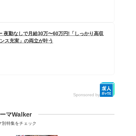
 夜勤なしで月給30万〜60万円!「しっかり高収
ランス充実」の両立が叶う
Sponsored by
ーマWalker
マ別特集をチェック