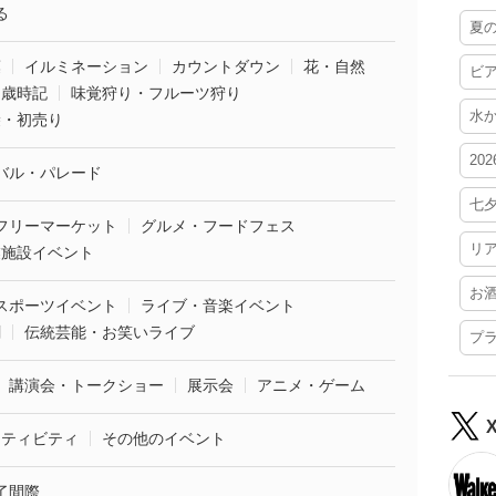
る
夏
葉
イルミネーション
カウントダウン
花・自然
ビ
・歳時記
味覚狩り・フルーツ狩り
水
袋・初売り
20
バル・パレード
七
フリーマーケット
グルメ・フードフェス
リ
業施設イベント
お
スポーツイベント
ライブ・音楽イベント
劇
伝統芸能・お笑いライブ
プ
講演会・トークショー
展示会
アニメ・ゲーム
クティビティ
その他のイベント
了間際