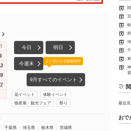
関
茨
栃
群
月
埼
日
今日
明日
千
6
東
よく使われる検索条件
今週末
13
神
選
20
9月すべてのイベント
27
閲
花イベント
体験イベント
物産展・観光フェア
祭り
最近見
おで
町
千葉県
埼玉県
栃木県
茨城県