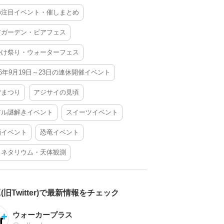
の注目イベント・催しまとめ
アガーデン・ビアフェス
かけ祭り・ウォーターフェス
26年9月19日～23日の連休開催イベント
夕まつり
アジサイの見頃
アル謎解きイベント
スイーツイベント
酒イベント
恐竜イベント
ラネタリウム・天体観測
X(旧Twitter)で最新情報をチェック
ウォーカープラス