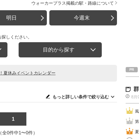
ウォーカープラス掲載の駅・路線について
明日
今週末
お探しください。
目的から探す
る！夏休みイベントカレンダー
群
もっと詳しい条件で絞り込む
8月
風
1
第
夏
1（全0件中1〜0件）