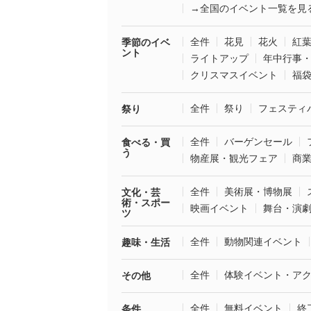
→全国のイベント一覧を見
全件
花見
花火
紅
季節のイベ
ント
ライトアップ
年中行事
クリスマスイベント
福
全件
祭り
フェスティ
祭り
全件
バーゲンセール
食べる・買
う
物産展・観光フェア
商
全件
美術展・博物展
文化・芸
術・スポー
映画イベント
舞台・演
ツ
全件
動物関連イベント
趣味・生活
全件
体験イベント・ア
その他
全件
無料イベント
終
条件