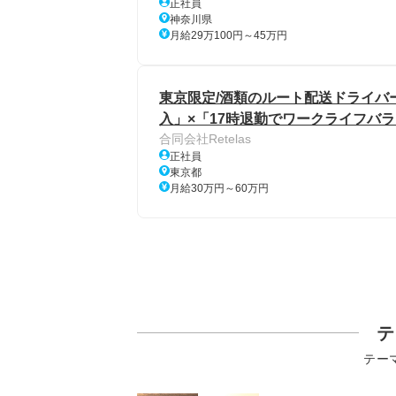
正社員
神奈川県
月給29万100円～45万円
東京限定/酒類のルート配送ドライバー
入」×「17時退勤でワークライフバ
合同会社Retelas
正社員
東京都
月給30万円～60万円
テ
テー