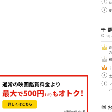
た
夏
群
8月
道
の
桐
く
太
ド
シ
お