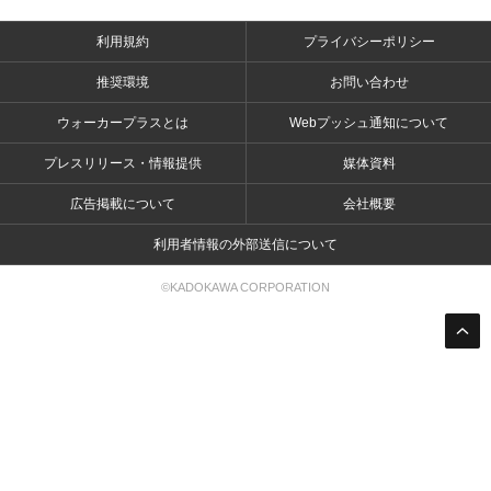
利用規約
プライバシーポリシー
推奨環境
お問い合わせ
ウォーカープラスとは
Webプッシュ通知について
プレスリリース・情報提供
媒体資料
広告掲載について
会社概要
利用者情報の外部送信について
©KADOKAWA CORPORATION