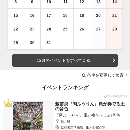
8
9
10
11
12
13
14
15
16
17
18
19
20
21
22
23
24
25
26
27
28
29
30
31
12月のイベントをすべて見る
条件を変更して検索
イベントランキング
2026年8月7日
越前焼『陶ふうりん』風が奏でる土
の音色
『陶ふうりん』風が奏でる土の音色
福井県
越前古窯博物館 旧水野家住宅