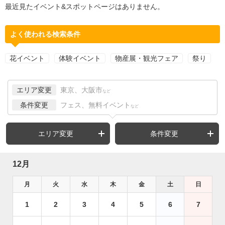
最近見たイベント&スポットページはありません。
よく使われる検索条件
花イベント
体験イベント
物産展・観光フェア
祭り
エリア変更
東京、大阪市
など
条件変更
フェス、無料イベント
など
エリア変更
条件変更
12月
月
火
水
木
金
土
日
1
2
3
4
5
6
7