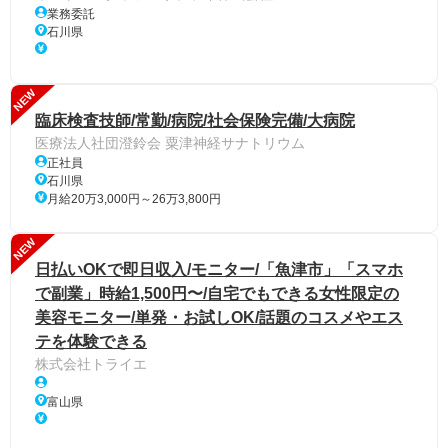
業務委託
石川県
NEW
臨床検査技師/常勤/病院/社会保険完備/大病院
医療法人社団澄鈴会 粟津神経サナトリウム
正社員
石川県
月給20万3,000円～26万3,800円
NEW
日払いOKで即日収入/モニター/「魚津市」「スマホ
で副業」時給1,500円〜/自宅でもできる女性限定の
美容モニター/単発・お試しOK/話題のコスメやエス
テを体験できる
株式会社トライエ
富山県