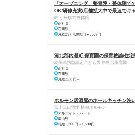
「オープニング」整骨院・整体院での
OK/研修充実/店舗拡大中で最速でキ
匠 小松駅前整体院
正社員
石川県
月給23万4,000円～35万円
河北郡内灘町 保育園の保育教諭/住宅
幼保連携型認定こども園 白帆台保育園
正社員
石川県
月給22万円～
ホルモン居酒屋のホールキッチン洗い
富山二口酒場 情熱ホルモン
アルバイト・パート
富山県
時給1,200円～1,500円