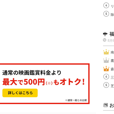
リ
除
福
8月
南
鷹
森
三
芝
お