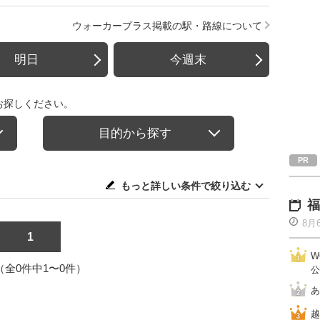
ウォーカープラス掲載の駅・路線について
明日
今週末
お探しください。
目的から探す
もっと詳しい条件で絞り込む
福
8月
1
W
1（全0件中1〜0件）
公
あ
越