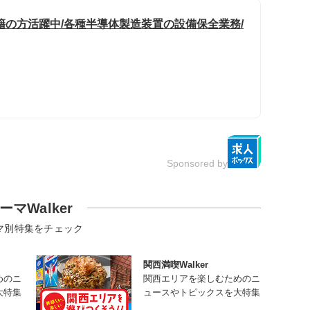
籍の方活躍中/各種半導体製造装置の設備保全業務/
Sponsored by
ーマWalker
マ別特集をチェック
関西満喫Walker
めのニ
関西エリアを楽しむためのニ
大特集
ュースやトピックスを大特集