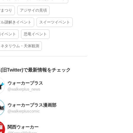
夕まつり
アジサイの見頃
アル謎解きイベント
スイーツイベント
酒イベント
恐竜イベント
ラネタリウム・天体観測
X(旧Twitter)で最新情報をチェック
ウォーカープラス
@walkerplus_news
ウォーカープラス漫画部
@walkerpluscomic
関西ウォーカー