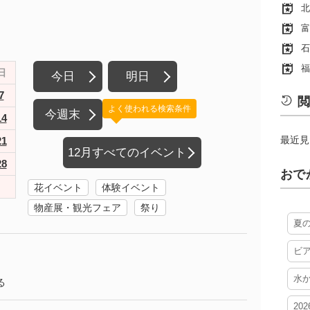
北
富
石
福
日
今日
明日
7
閲
よく使われる検索条件
今週末
14
最近見
21
12月すべてのイベント
28
おで
花イベント
体験イベント
物産展・観光フェア
祭り
夏
ビ
水
る
20