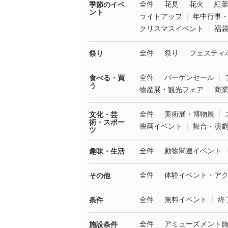
全件
花見
花火
紅
季節のイベ
ント
ライトアップ
年中行事
クリスマスイベント
福
全件
祭り
フェスティ
祭り
全件
バーゲンセール
食べる・買
う
物産展・観光フェア
商
全件
美術展・博物展
文化・芸
術・スポー
映画イベント
舞台・演
ツ
全件
動物関連イベント
趣味・生活
全件
体験イベント・ア
その他
全件
無料イベント
終
条件
全件
アミューズメント
施設条件