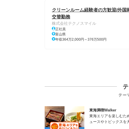
クリーンルーム経験者の方歓迎/外国
交替勤務
株式会社テクノスマイル
正社員
富山県
年収364万2,000円～376万500円
テ
テー
東海満喫Walker
東海エリアを楽しむた
ュースやトピックスを