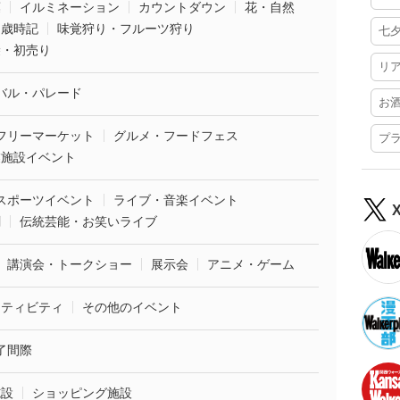
葉
イルミネーション
カウントダウン
花・自然
・歳時記
味覚狩り・フルーツ狩り
七
袋・初売り
リ
バル・パレード
お
フリーマーケット
グルメ・フードフェス
プ
業施設イベント
スポーツイベント
ライブ・音楽イベント
劇
伝統芸能・お笑いライブ
講演会・トークショー
展示会
アニメ・ゲーム
クティビティ
その他のイベント
了間際
施設
ショッピング施設