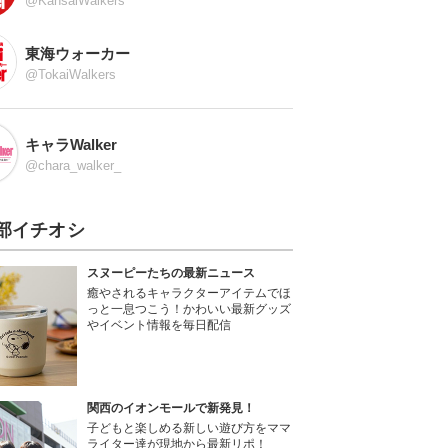
@KansaiWalkers
東海ウォーカー
@TokaiWalkers
キャラWalker
@chara_walker_
部イチオシ
スヌーピーたちの最新ニュース
癒やされるキャラクターアイテムでほ
っと一息つこう！かわいい最新グッズ
やイベント情報を毎日配信
関西のイオンモールで新発見！
子どもと楽しめる新しい遊び方をママ
ライター達が現地から最新リポ！