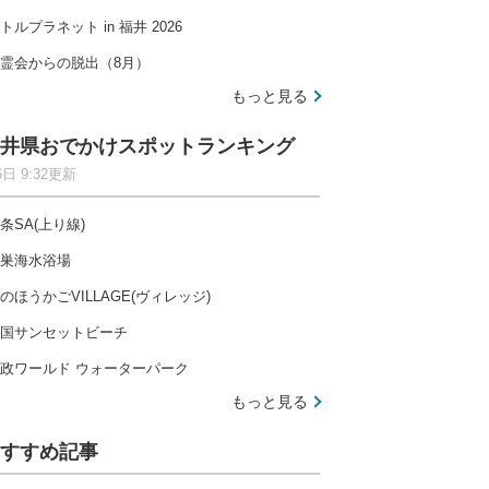
トルプラネット in 福井 2026
霊会からの脱出（8月）
もっと見る
井県おでかけスポットランキング
6日 9:32更新
条SA(上り線)
巣海水浴場
のほうかごVILLAGE(ヴィレッジ)
国サンセットビーチ
政ワールド ウォーターパーク
もっと見る
すすめ記事