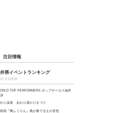
注目情報
井県イベントランキング
6日 9:32更新
ORLD TOP PERFORMERS ポップサーカス福井
演
わら温泉 あわら湯かけまつり
前焼『陶ふうりん』風が奏でる土の音色