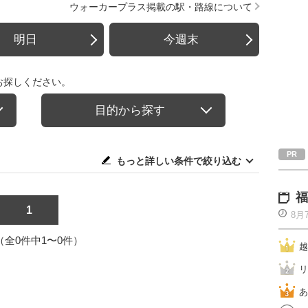
ウォーカープラス掲載の駅・路線について
明日
今週末
お探しください。
目的から探す
もっと詳しい条件で絞り込む
福
1
8月
1（全0件中1〜0件）
越
リ
あ