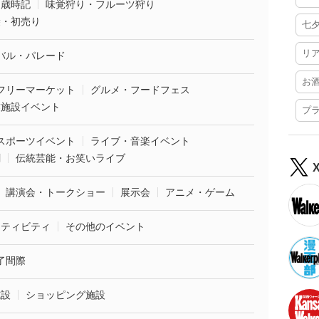
・歳時記
味覚狩り・フルーツ狩り
袋・初売り
七
リ
バル・パレード
お
フリーマーケット
グルメ・フードフェス
業施設イベント
プ
スポーツイベント
ライブ・音楽イベント
劇
伝統芸能・お笑いライブ
講演会・トークショー
展示会
アニメ・ゲーム
クティビティ
その他のイベント
了間際
施設
ショッピング施設