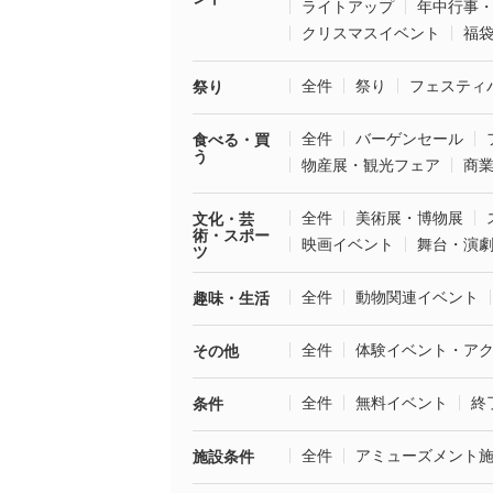
ライトアップ
年中行事
クリスマスイベント
福
全件
祭り
フェスティ
祭り
全件
バーゲンセール
食べる・買
う
物産展・観光フェア
商
全件
美術展・博物展
文化・芸
術・スポー
映画イベント
舞台・演
ツ
全件
動物関連イベント
趣味・生活
全件
体験イベント・ア
その他
全件
無料イベント
終
条件
全件
アミューズメント
施設条件