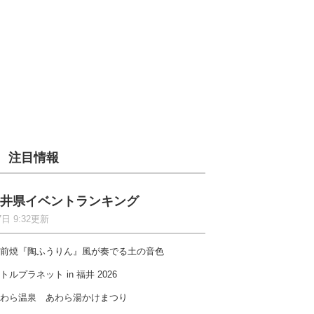
注目情報
井県イベントランキング
7日 9:32更新
前焼『陶ふうりん』風が奏でる土の音色
トルプラネット in 福井 2026
わら温泉 あわら湯かけまつり