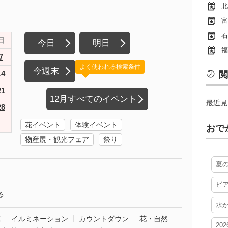
北
富
石
日
今日
明日
福
7
よく使われる検索条件
今週末
14
閲
21
12月すべてのイベント
最近見
28
花イベント
体験イベント
おで
物産展・観光フェア
祭り
夏
ビ
る
水
葉
イルミネーション
カウントダウン
花・自然
20