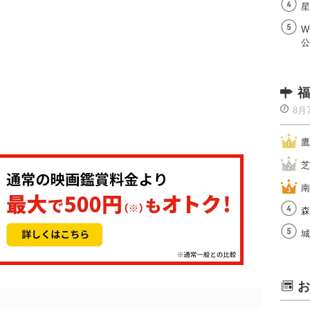
星
W
公
福
8月
鷹
芝
南
森
城
お