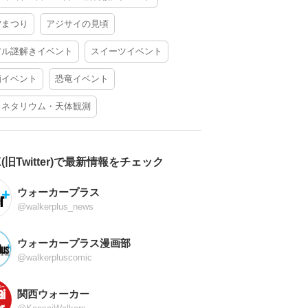
夕まつり
アジサイの見頃
アル謎解きイベント
スイーツイベント
酒イベント
恐竜イベント
ラネタリウム・天体観測
X(旧Twitter)で最新情報をチェック
ウォーカープラス
@walkerplus_news
ウォーカープラス漫画部
@walkerpluscomic
関西ウォーカー