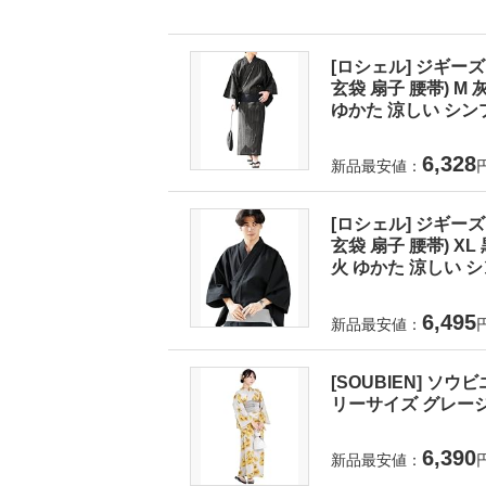
[ロシェル] ジギーズ
玄袋 扇子 腰帯) 
ゆかた 涼しい シンプ
6,328
新品最安値：
[ロシェル] ジギーズ
玄袋 扇子 腰帯) X
火 ゆかた 涼しい シ
6,495
新品最安値：
[SOUBIEN] ソウ
リーサイズ グレージュに
6,390
新品最安値：