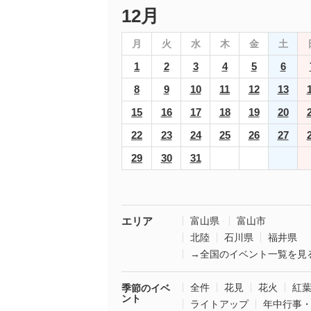
12月
月
火
水
木
金
土
1
2
3
4
5
6
8
9
10
11
12
13
15
16
17
18
19
20
22
23
24
25
26
27
29
30
31
エリア
富山県
富山市
北陸
石川県
福井県
→全国のイベント一覧を見
全件
花見
花火
紅
季節のイベ
ント
ライトアップ
年中行事