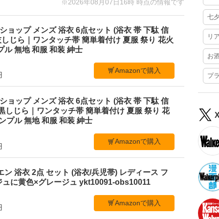
※2026年08月07日16時 時点の情報です
七
ショップ メンズ 浴衣 6点セット (浴衣 帯 下駄 信
リ
M 灰しじら｜ワンタッチ帯 簡単着付け 夏服 祭り 花火
ル 無地 和服 和装 紳士
お
Amazonで購入
円
プ
ショップ メンズ 浴衣 6点セット (浴衣 帯 下駄 信
L 黒しじら｜ワンタッチ帯 簡単着付け 夏服 祭り 花
ンプル 無地 和服 和装 紳士
Amazonで購入
円
ビエン 浴衣 2点 セット (浴衣/兵児帯) レディース フ
黄色×グレージュ ykt10091-obs10011
Amazonで購入
円