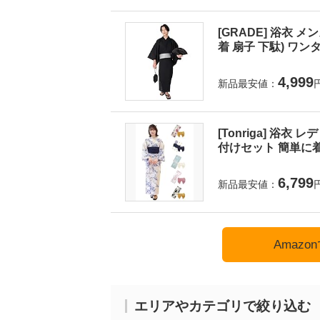
[GRADE] 浴衣 
着 扇子 下駄) ワンタ
4,999
新品最安値：
[Tonriga] 浴衣
付けセット 簡単に着
6,799
新品最安値：
Amaz
エリアやカテゴリで絞り込む