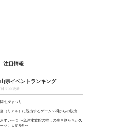
注目情報
山県イベントランキング
7日 9:32更新
岡七夕まつり
当（リアル）に脱出するゲームＶ祠からの脱出
おすいーつ 〜魚津水族館の推しの生き物たちがス
ーツに大変身!!〜