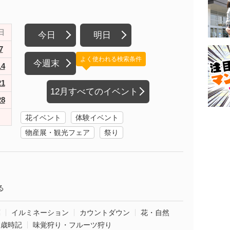
日
今日
明日
7
よく使われる検索条件
今週末
14
21
12月すべてのイベント
28
花イベント
体験イベント
物産展・観光フェア
祭り
る
葉
イルミネーション
カウントダウン
花・自然
・歳時記
味覚狩り・フルーツ狩り