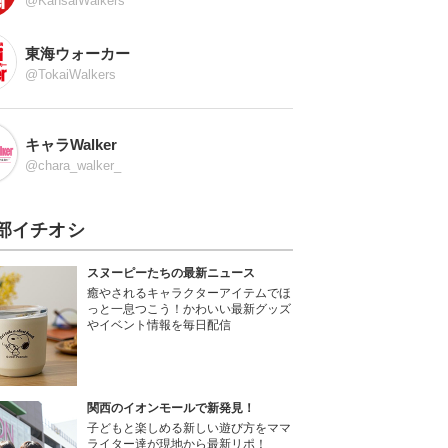
@KansaiWalkers
東海ウォーカー
@TokaiWalkers
キャラWalker
@chara_walker_
部イチオシ
スヌーピーたちの最新ニュース
癒やされるキャラクターアイテムでほ
っと一息つこう！かわいい最新グッズ
やイベント情報を毎日配信
関西のイオンモールで新発見！
子どもと楽しめる新しい遊び方をママ
ライター達が現地から最新リポ！