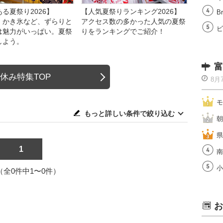
る夏祭り2026】
【人気夏祭りランキング2026】
Br
、かき氷など、ずらりと
アクセス数の多かった人気の夏祭
ビ
は魅力がいっぱい。夏祭
りをランキングでご紹介！
しよう。
富
休み特集TOP
8月
モ
もっと詳しい条件で絞り込む
朝
県
1
南
小
1（全0件中1〜0件）
お