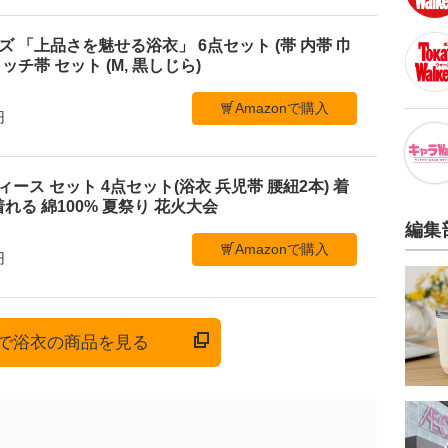
メンズ 「上品さを魅せる浴衣」 6点セット (帯 内帯 巾
ッチ帯 セット (M, 黒しじら)
Amazonで購入
円
 レディース セット 4点セット(浴衣 兵児帯 腰紐2本) 着
れる 綿100% 夏祭り 花火大会
編集
Amazonで購入
円
onで浴衣の商品を見る