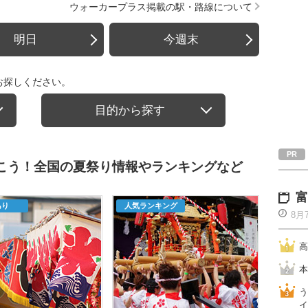
ウォーカープラス掲載の駅・路線について
明日
今週末
お探しください。
目的から探す
行こう！全国の夏祭り情報やランキングなど
富
あり
人気ランキング
8月
高
本
う
イ