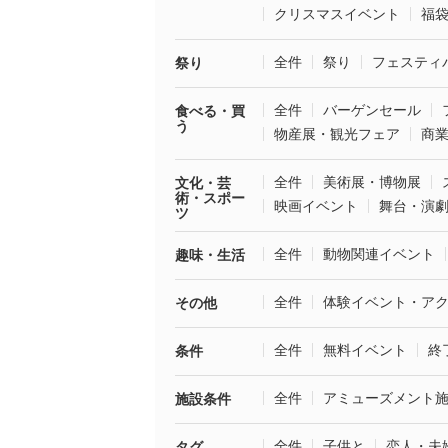
クリスマスイベント
福
全件
祭り
フェスティ
祭り
全件
バーゲンセール
食べる・買
う
物産展・観光フェア
商
全件
美術展・博物展
文化・芸
術・スポー
映画イベント
舞台・演
ツ
全件
動物関連イベント
趣味・生活
全件
体験イベント・ア
その他
全件
無料イベント
終
条件
全件
アミューズメント
施設条件
全件
子供と
恋人・夫
タグ