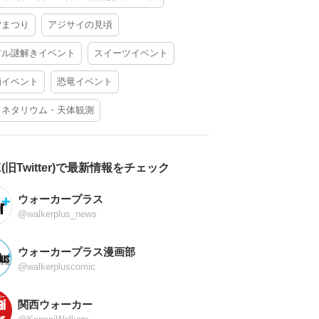
夕まつり
アジサイの見頃
アル謎解きイベント
スイーツイベント
酒イベント
恐竜イベント
ラネタリウム・天体観測
X(旧Twitter)で最新情報をチェック
ウォーカープラス
@walkerplus_news
ウォーカープラス漫画部
@walkerpluscomic
関西ウォーカー