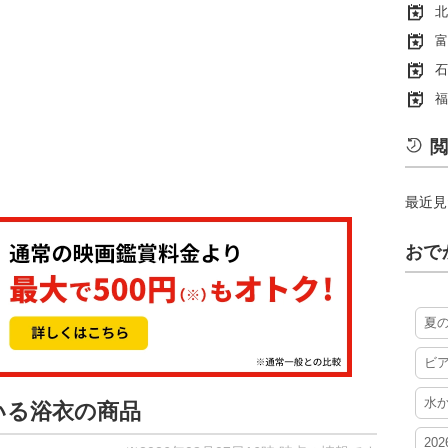
北
富
石
福
閲
最近見
おで
夏
ビ
水
いる浴衣の商品
20