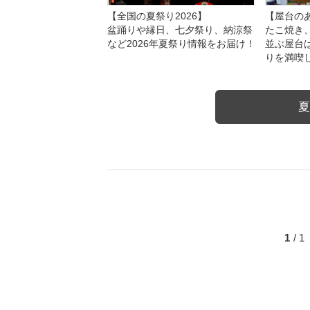
【全国の夏祭り2026】
【屋台のあ
盆踊りや縁日、七夕祭り、納涼祭
たこ焼き
など2026年夏祭り情報をお届け！
並ぶ屋台
りを満喫
夏
1
/ 