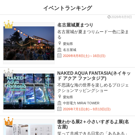
イベントランキング
2026年8月9日
名古屋城夏まつり
名古屋城が夏まつりムード一色に染ま
る
愛知県
名古屋城
2026年8月8日(土)～16日(日)
NAKED AQUA FANTASIA(ネイキッ
ド アクア ファンタジア)
不思議な海の世界を楽しめるプロジェ
クションマッピングショー
愛知県
中部電力 MIRAI TOWER
2026年7月1日(水)～9月13日(日)
微わかる展2＋小さいすぎるよ展(名
古屋)
笑って共感できる日常の「あるある」