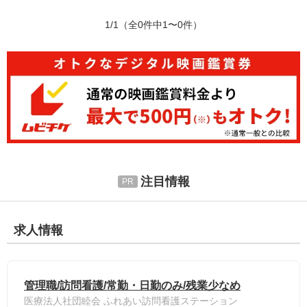
1/1
（全0件中1〜0件）
注目情報
求人情報
管理職/訪問看護/常勤・日勤のみ/残業少なめ
医療法人社団睦会 ふれあい訪問看護ステーション