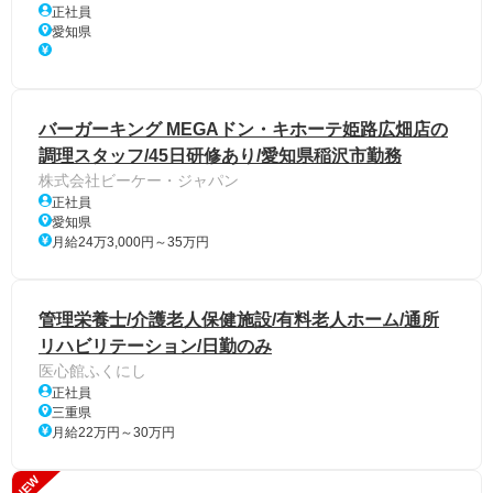
正社員
愛知県
バーガーキング MEGAドン・キホーテ姫路広畑店の
調理スタッフ/45日研修あり/愛知県稲沢市勤務
株式会社ビーケー・ジャパン
正社員
愛知県
月給24万3,000円～35万円
管理栄養士/介護老人保健施設/有料老人ホーム/通所
リハビリテーション/日勤のみ
医心館ふくにし
正社員
三重県
月給22万円～30万円
NEW