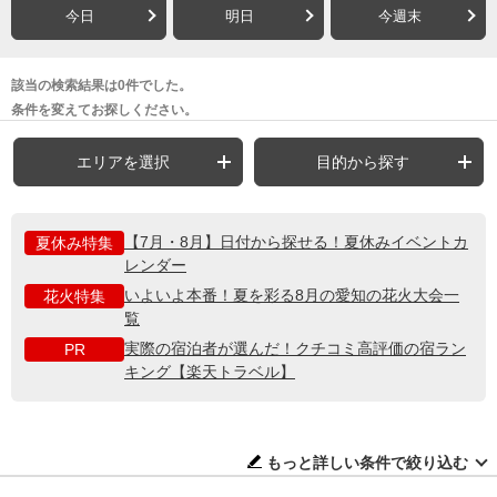
今日
明日
今週末
該当の検索結果は0件でした。
条件を変えてお探しください。
エリアを選択
目的から探す
【7月・8月】日付から探せる！夏休みイベントカ
夏休み特集
レンダー
いよいよ本番！夏を彩る8月の愛知の花火大会一
花火特集
覧
実際の宿泊者が選んだ！クチコミ高評価の宿ラン
PR
キング【楽天トラベル】
もっと詳しい条件で絞り込む