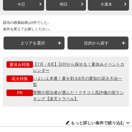
今日
明日
今週末
該当の検索結果は0件でした。
条件を変えてお探しください。
エリアを選択
目的から探す
【7月・8月】日付から探せる！夏休みイベントカ
夏休み特集
レンダー
いよいよ本番！夏を彩る8月の愛知の花火大会一
花火特集
覧
実際の宿泊者が選んだ！クチコミ高評価の宿ラン
PR
キング【楽天トラベル】
もっと詳しい条件で絞り込む