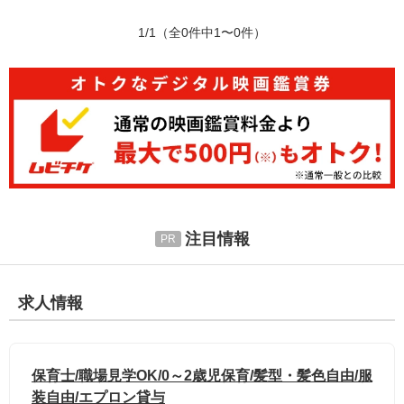
1/1
（全0件中1〜0件）
注目情報
求人情報
保育士/職場見学OK/0～2歳児保育/髪型・髪色自由/服
装自由/エプロン貸与