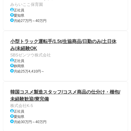
みらいここ保育園
正社員
愛知県
月給27万円～40万円
小型トラック運転手/1.5t/生協商品/日勤のみ/土日休
み/未経験OK
SBSゼンツウ株式会社
正社員
静岡県
月給25万4,410円～
韓国コスメ製造スタッフ/コスメ商品の仕分け・梱包/
未経験歓迎/寮完備
株式会社K-5
正社員
愛知県
月給30万円～40万円