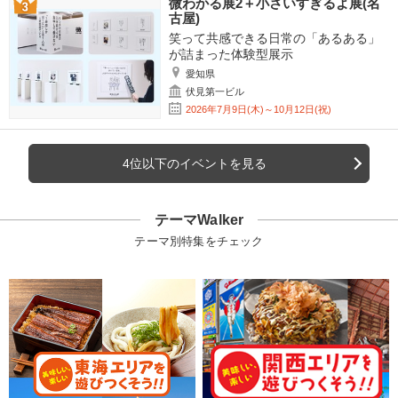
微わかる展2＋小さいすぎるよ展(名
古屋)
笑って共感できる日常の「あるある」
が詰まった体験型展示
愛知県
伏見第一ビル
2026年7月9日(木)～10月12日(祝)
4位以下のイベントを見る
テーマWalker
テーマ別特集をチェック