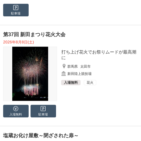
駐車場
第37回 新田まつり花火大会
2026年8月8日(土)
打ち上げ花火でお祭りムードが最高潮
に
群馬県
太田市
新田陸上競技場
入場無料
花火
入場無料
駐車場
塩蔵お化け屋敷～閉ざされた扉～