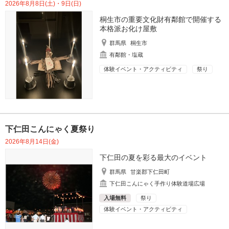
2026年8月8日(土)・9日(日)
桐生市の重要文化財有鄰館で開催する
本格派お化け屋敷
群馬県
桐生市
有鄰館・塩蔵
体験イベント・アクティビティ
祭り
下仁田こんにゃく夏祭り
2026年8月14日(金)
下仁田の夏を彩る最大のイベント
群馬県
甘楽郡下仁田町
下仁田こんにゃく手作り体験道場広場
入場無料
祭り
体験イベント・アクティビティ