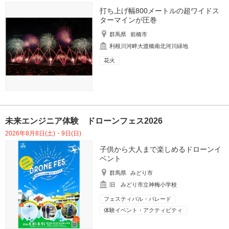
打ち上げ幅800メートルの超ワイドス
ターマインが圧巻
群馬県
前橋市
利根川河畔大渡橋南北河川緑地
花火
未来エンジニア体験 ドローンフェス2026
2026年8月8日(土)・9日(日)
子供から大人まで楽しめるドローンイ
ベント
群馬県
みどり市
旧 みどり市立神梅小学校
フェスティバル・パレード
体験イベント・アクティビティ