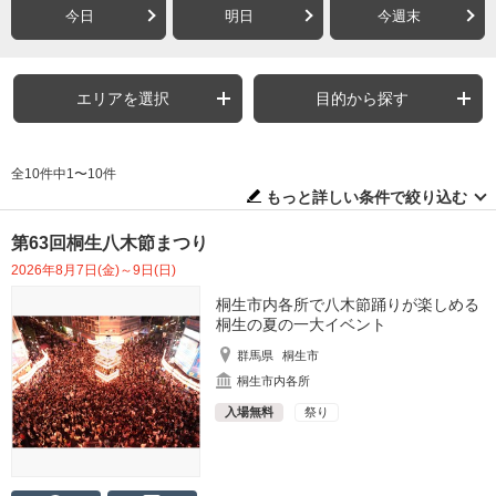
今日
明日
今週末
エリアを選択
目的から探す
全10件中1〜10件
もっと詳しい条件で絞り込む
第63回桐生八木節まつり
2026年8月7日(金)～9日(日)
桐生市内各所で八木節踊りが楽しめる
桐生の夏の一大イベント
群馬県
桐生市
桐生市内各所
入場無料
祭り