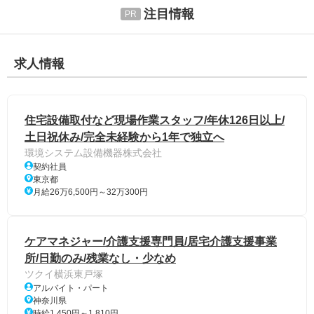
注目情報
求人情報
住宅設備取付など現場作業スタッフ/年休126日以上/
土日祝休み/完全未経験から1年で独立へ
環境システム設備機器株式会社
契約社員
東京都
月給26万6,500円～32万300円
ケアマネジャー/介護支援専門員/居宅介護支援事業
所/日勤のみ/残業なし・少なめ
ツクイ横浜東戸塚
アルバイト・パート
神奈川県
時給1,450円～1,810円