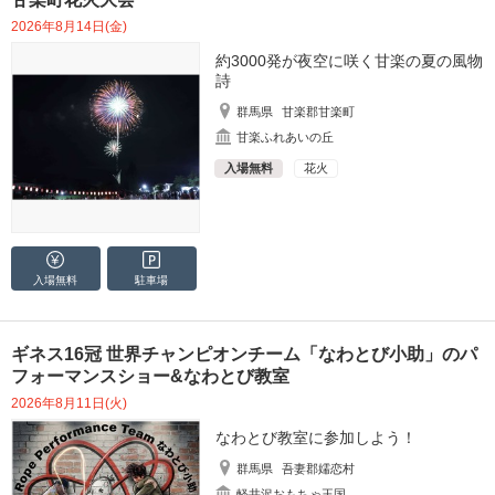
2026年8月14日(金)
約3000発が夜空に咲く甘楽の夏の風物
詩
群馬県
甘楽郡甘楽町
甘楽ふれあいの丘
入場無料
花火
入場無料
駐車場
ギネス16冠 世界チャンピオンチーム「なわとび小助」のパ
フォーマンスショー&なわとび教室
2026年8月11日(火)
なわとび教室に参加しよう！
群馬県
吾妻郡嬬恋村
軽井沢おもちゃ王国