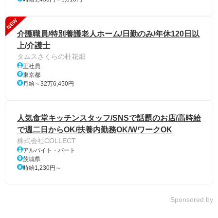
NEW
介護職員/特別養護老人ホーム/日勤のみ/年休120日以
上/介護士
タムスさくらの杜花畑
正社員
東京都
月給～32万6,450円
人気食堂キッチンスタッフ/SNSで話題のお店/高時給
で週二日からOK/扶養内勤務OK/WワークOK
株式会社COLLECT
アルバイト・パート
茨城県
時給1,230円～
Sponsored by