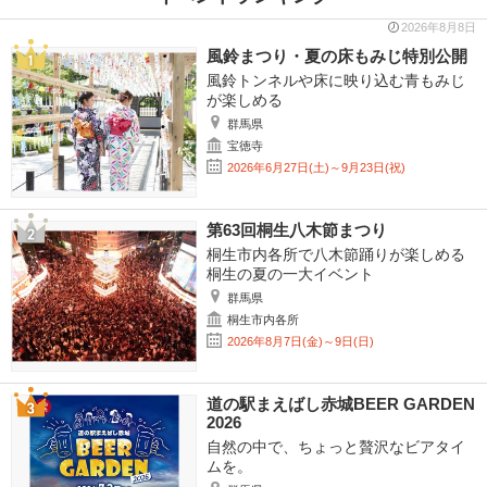
2026年8月8日
風鈴まつり・夏の床もみじ特別公開
風鈴トンネルや床に映り込む青もみじ
が楽しめる
群馬県
宝徳寺
2026年6月27日(土)～9月23日(祝)
第63回桐生八木節まつり
桐生市内各所で八木節踊りが楽しめる
桐生の夏の一大イベント
群馬県
桐生市内各所
2026年8月7日(金)～9日(日)
道の駅まえばし赤城BEER GARDEN
2026
自然の中で、ちょっと贅沢なビアタイ
ムを。