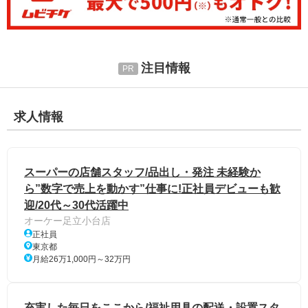
注目情報
求人情報
スーパーの店舗スタッフ/品出し・発注 未経験か
ら”数字で売上を動かす”仕事に!正社員デビューも歓
迎/20代～30代活躍中
オーケー足立小台店
正社員
東京都
月給26万1,000円～32万円
充実した毎日をここから/福祉用具の配送・設置スタ