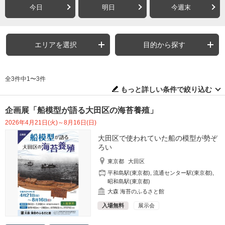
今日
明日
今週末
エリアを選択
目的から探す
全3件中1〜3件
もっと詳しい条件で絞り込む
企画展「船模型が語る大田区の海苔養殖」
2026年4月21日(火)～8月16日(日)
大田区で使われていた船の模型が勢ぞ
ろい
東京都
大田区
平和島駅(東京都)
,
流通センター駅(東京都)
,
昭和島駅(東京都)
大森 海苔のふるさと館
入場無料
展示会