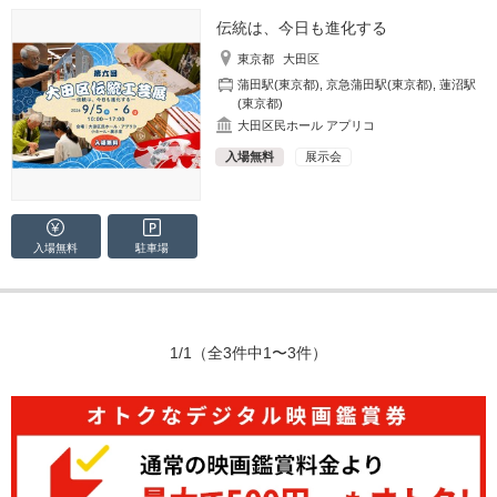
伝統は、今日も進化する
東京都
大田区
蒲田駅(東京都)
,
京急蒲田駅(東京都)
,
蓮沼駅
(東京都)
大田区民ホール アプリコ
入場無料
展示会
入場無料
駐車場
1/1
（全3件中1〜3件）