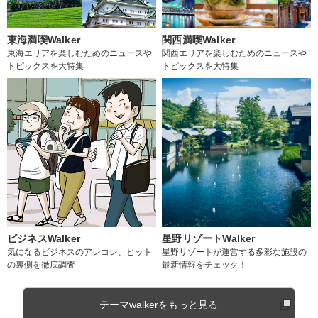
東海満喫Walker
関西満喫Walker
東海エリアを楽しむためのニュースや
関西エリアを楽しむためのニュースや
トピックスを大特集
トピックスを大特集
ビジネスWalker
星野リゾートWalker
気になるビジネスのアレコレ、ヒット
星野リゾートが運営する多彩な施設の
の裏側を徹底調査
最新情報をチェック！
テーマwalkerをもっと見る