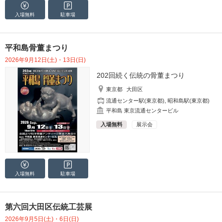
入場無料
駐車場
平和島骨董まつり
2026年9月12日(土)・13日(日)
202回続く伝統の骨董まつり
東京都
大田区
流通センター駅(東京都)
,
昭和島駅(東京都)
平和島 東京流通センタービル
入場無料
展示会
入場無料
駐車場
第六回大田区伝統工芸展
2026年9月5日(土)・6日(日)