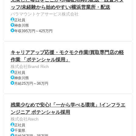
ッフ/未経験から始めやすい/横浜営業所・配送
パラマウントケアサービス株式会社
正社員
神奈川県
年収395万円～425万円
キャリアアップ応援・モクモク作業!買取専門店の軽
作業 「ポテンシャル採用」
株式会社Brand Rich
正社員
神奈川県
月給25万円～36万円
残業少なめで安心!「一から学べる環境」!インフラエ
ンジニア ポテンシャル採用
株式会社Atech
正社員
千葉県