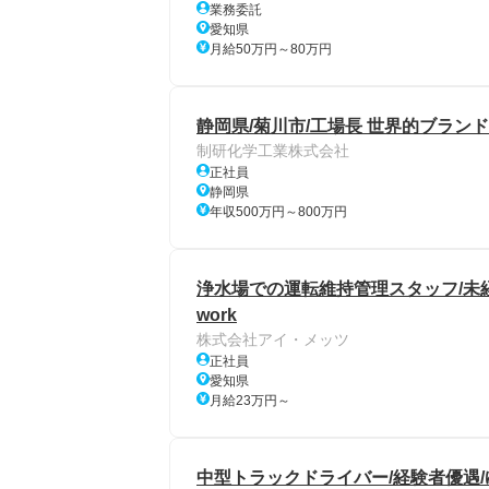
業務委託
愛知県
月給50万円～80万円
静岡県/菊川市/工場長 世界的ブラン
制研化学工業株式会社
正社員
静岡県
年収500万円～800万円
浄水場での運転維持管理スタッフ/未経
work
株式会社アイ・メッツ
正社員
愛知県
月給23万円～
中型トラックドライバー/経験者優遇/