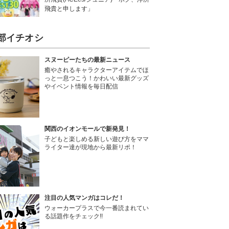
飛貴と申します」
部イチオシ
スヌーピーたちの最新ニュース
癒やされるキャラクターアイテムでほ
っと一息つこう！かわいい最新グッズ
やイベント情報を毎日配信
関西のイオンモールで新発見！
子どもと楽しめる新しい遊び方をママ
ライター達が現地から最新リポ！
注目の人気マンガはコレだ！
ウォーカープラスで今一番読まれてい
る話題作をチェック!!