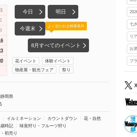
日
今日
明日
20
2
七
よく使われる検索条件
今週末
9
リ
16
8月すべてのイベント
お
23
30
花イベント
体験イベント
プ
物産展・観光フェア
祭り
静岡県
る
葉
イルミネーション
カウントダウン
花・自然
・歳時記
味覚狩り・フルーツ狩り
袋・初売り