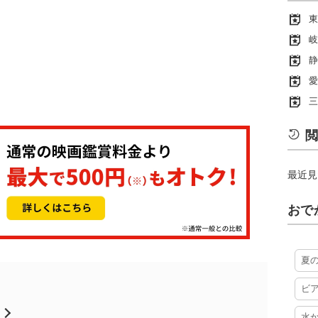
東
岐
静
愛
三
閲
最近見
おで
夏
ビ
月
水