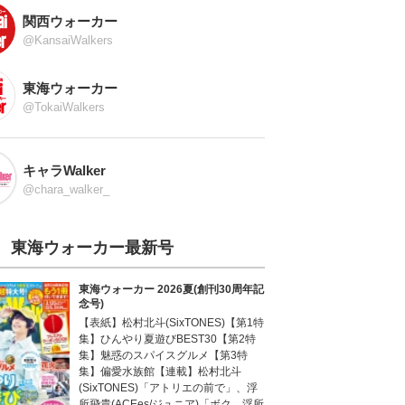
関西ウォーカー
@KansaiWalkers
東海ウォーカー
@TokaiWalkers
キャラWalker
@chara_walker_
東海ウォーカー最新号
東海ウォーカー 2026夏(創刊30周年記
念号)
【表紙】松村北斗(SixTONES)【第1特
集】ひんやり夏遊びBEST30【第2特
集】魅惑のスパイスグルメ【第3特
集】偏愛水族館【連載】松村北斗
(SixTONES)「アトリエの前で」、浮
所飛貴(ACEes/ジュニア)「ボク、浮所