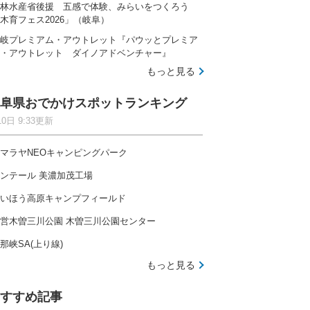
林水産省後援 五感で体験、みらいをつくろう
木育フェス2026」（岐阜）
岐プレミアム・アウトレット『パウッとプレミア
・アウトレット ダイノアドベンチャー』
もっと見る
阜県おでかけスポットランキング
10日 9:33更新
マラヤNEOキャンピングパーク
ンテール 美濃加茂工場
いほう高原キャンプフィールド
営木曽三川公園 木曽三川公園センター
那峡SA(上り線)
もっと見る
すすめ記事