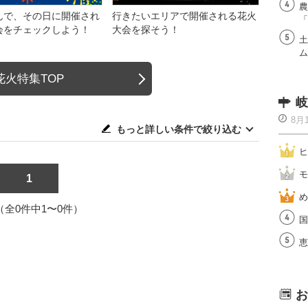
農
んで、その日に開催され
行きたいエリアで開催される花火
「
会をチェックしよう！
大会を探そう！
土
ム
花火特集TOP
岐
8月
もっと詳しい条件で絞り込む
ヒ
モ
1
め
1（全0件中1〜0件）
国
恵
お