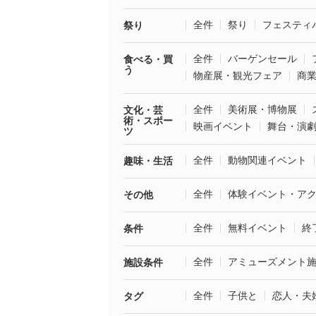
全件
祭り
フェスティ
祭り
全件
バーゲンセール
食べる・買
う
物産展・観光フェア
商
全件
美術展・博物展
文化・芸
術・スポー
映画イベント
舞台・演
ツ
全件
動物関連イベント
趣味・生活
全件
体験イベント・ア
その他
全件
無料イベント
終
条件
全件
アミューズメント
施設条件
全件
子供と
恋人・夫
タグ