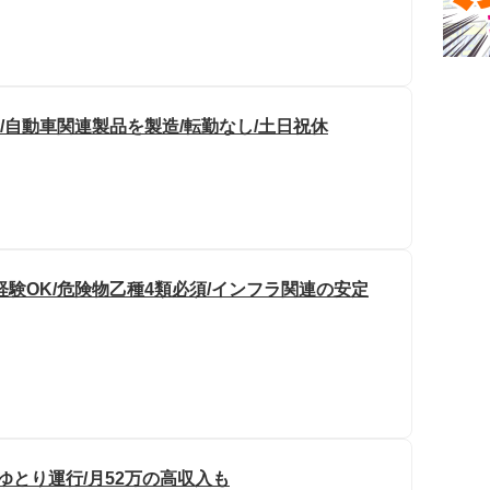
ド/自動車関連製品を製造/転勤なし/土日祝休
験OK/危険物乙種4類必須/インフラ関連の安定
ゆとり運行/月52万の高収入も