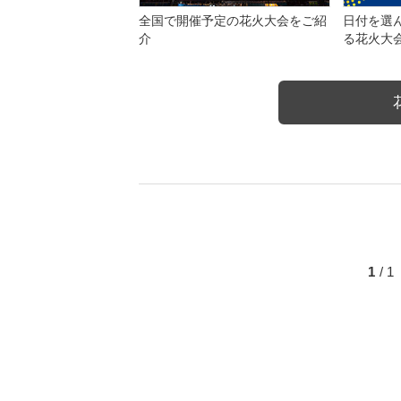
全国で開催予定の花火大会をご紹
日付を選
介
る花火大
1
/ 