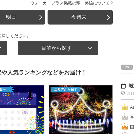
ウォーカープラス掲載の駅・路線について
明日
今週末
お探しください。
目的から探す
定や人気ランキングなどをお届け！
岐
ダー
エリアから探す
8月
A
キ
国