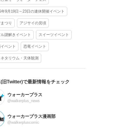
26年9月19日～23日の連休開催イベント
夕まつり
アジサイの見頃
アル謎解きイベント
スイーツイベント
酒イベント
恐竜イベント
ラネタリウム・天体観測
X(旧Twitter)で最新情報をチェック
ウォーカープラス
@walkerplus_news
ウォーカープラス漫画部
@walkerpluscomic