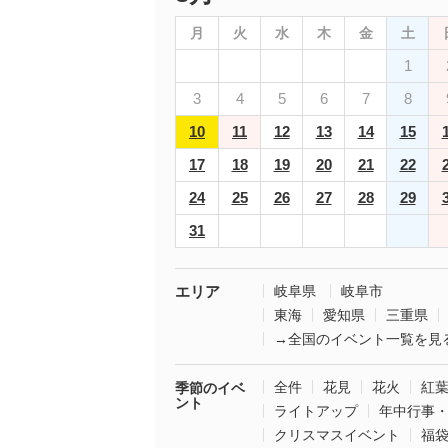
月
火
水
木
金
土
1
3
4
5
6
7
8
10
11
12
13
14
15
17
18
19
20
21
22
24
25
26
27
28
29
31
エリア
岐阜県
岐阜市
東海
愛知県
三重県
→全国のイベント一覧を見
全件
花見
花火
紅
季節のイベ
ント
ライトアップ
年中行事
クリスマスイベント
福