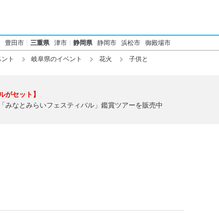
豊田市
三重県
津市
静岡県
静岡市
浜松市
御殿場市
ベント
岐阜県のイベント
花火
子供と
ルがセット】
「みなとみらいフェスティバル」鑑賞ツアーを販売中
】