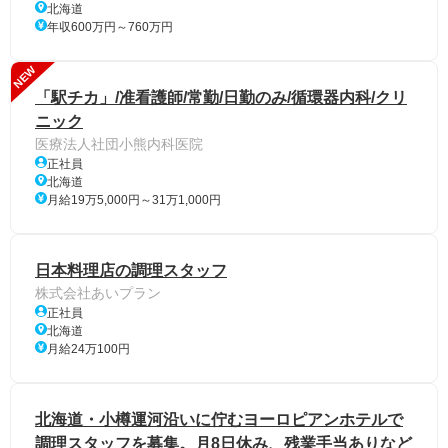
北海道
年収600万円～760万円
NEW
「駅チカ」/准看護師/常勤/日勤のみ/循環器内科/クリ
ニック
医療法人社団小熊内科医院
正社員
北海道
月給19万5,000円～31万1,000円
日本料理店の調理スタッフ
株式会社あいプラン
正社員
北海道
月給24万100円
北海道・小樽運河沿いに佇むヨーロピアンホテルで
調理スタッフを募集。月8日休み、残業手当ありなど