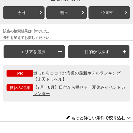
今日
明日
今週末
該当の検索結果は0件でした。
条件を変えてお探しください。
エリアを選択
目的から探す
迷ったらココ！北海道の最新ホテルランキング
PR
【楽天トラベル】
【7月・8月】日付から探せる！夏休みイベントカ
夏休み特集
レンダー
もっと詳しい条件で絞り込む