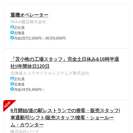
重機オペレーター
HULK建設株式会社
正社員
北海道
月給28万2,000円～36万9,000円
「苫小牧の工場スタッフ」完全土日休み&16時半退
社!/年間休日120日
北海道エコリサイクルシステムズ株式会社
正社員
北海道
月給19万6,400円～
NEW
9月開始/道の駅レストランでの接客・販売スタッフ/
車通勤可/シフト/販売スタッフ/接客・ショールー
ム・カウンター
株式会社パソナ