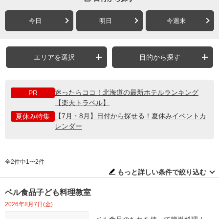
今日
明日
今週末
エリアを選択
目的から探す
迷ったらココ！北海道の最新ホテルランキング
PR
【楽天トラベル】
【7月・8月】日付から探せる！夏休みイベントカ
夏休み特集
レンダー
全2件中1〜2件
もっと詳しい条件で絞り込む
ベル食品子ども料理教室
2026年8月7日(金)