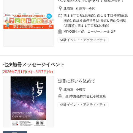
ベル食品のたれを使って簡単料理！
北海道
札幌市中央区
西１８丁目駅(北海道)
,
西１５丁目停留所(北
海道)
,
西線６条停留所(北海道)
,
円山公園駅
(北海道)
,
西１１丁目駅(北海道)
MIYOSHI－YA コージーホール２F
体験イベント・アクティビティ
七夕短冊メッセージイベント
2026年7月1日(水)～8月7日(金)
短冊に願いを込めて
北海道
小樽市
旧日本郵船株式会社小樽支店
体験イベント・アクティビティ